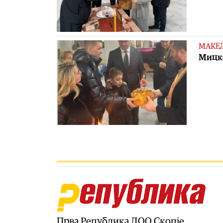
МАКЕ
Mицко
Прва Република ДОО Скопје