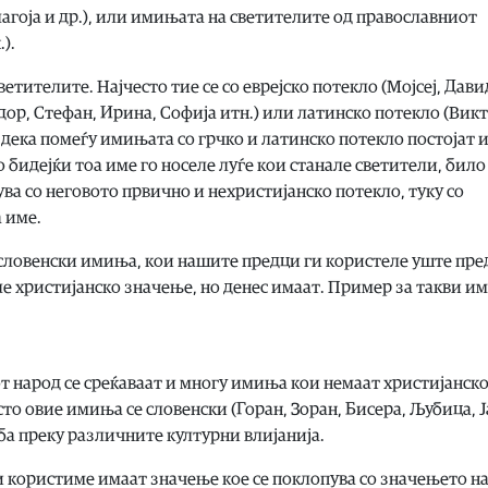
лагоја и др.), или имињата на светителите од православниот
).
тителите. Најчесто тие се со еврејско потекло (Мојсеј, Дави
одор, Стефан, Ирина, Софија итн.) или латинско потекло (Викт
 дека помеѓу имињата со грчко и латинско потекло постојат
 бидејќи тоа име го носеле луѓе кои станале светители, било
зува со неговото првично и нехристијанско потекло, туку со
а име.
 словенски имиња, кои нашите предци ги користеле уште пред
е христијанско значење, но денес имаат. Пример за такви и
т народ се среќаваат и многу имиња кои немаат христијанск
сто овие имиња се словенски (Горан, Зоран, Бисера, Љубица, 
еба преку различните културни влијанија.
и користиме имаат значење кое се поклопува со значењето н