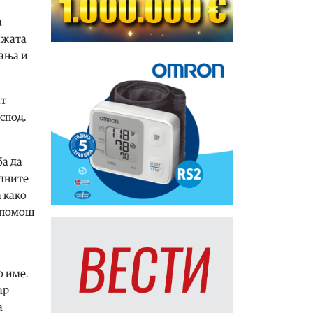
а
ижата
вања и
ат
спод.
ба да
алните
а како
а помош
о име.
ар
а