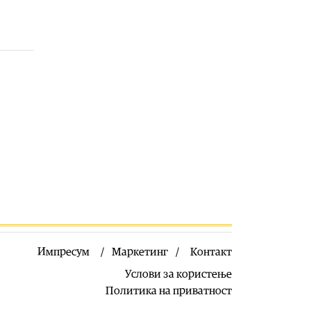
Свет
|
Иран и Оман постигнаа
договор за бродската рута низ
Ормутскиот Теснец
05.08.2026
Свет
|
Русија погодила уште три
товарни бродови во Црното Море
05.08.2026
Македонија
|
Најголем дел од
пациентите сo западнонилска
треска се од скопскиот регион и
Велес
05.08.2026
Импресум
Маркетинг
Контакт
Услови за користење
Политика на приватност