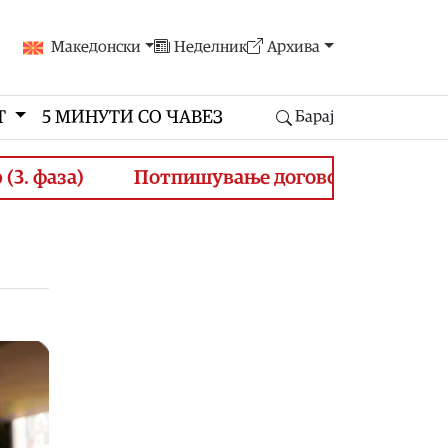
Македонски
Неделник
Архива
Т
5 МИНУТИ СО ЧАВЕЗ
Барај
аза)
Потпишување договори за финансирање