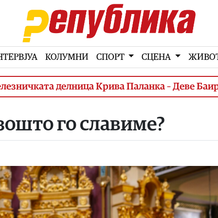
НТЕРВЈУА
КОЛУМНИ
СПОРТ
СЦЕНА
ЖИВО
ката делница Крива Паланка – Деве Баир (3. ф
зошто го славиме?