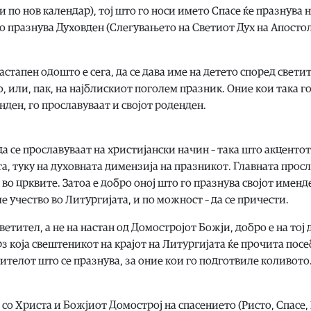
и по нов календар), тој што го носи името Спасе ќе празнува 
о празнува Духовден (Слегувањето на Светиот Дух на Апостол
астапен одошто е сега, да се дава име на детето според свети
о, или, пак, на најблискиот поголем празник. Оние кои така г
нден, го прославуваат и својот роденден.
да се прославуваат на христијански начин – така што акценто
та, туку на духовната димензија на празникот. Главната просл
во црквите. Затоа е добро оној што го празнува својот именд
ме учество во Литургијата, и по можност – да се причести.
тител, а не на настан од Домостројот Божји, добро е на тој 
рз која свештеникот на крајот на Литургијата ќе прочита пос
тителот што се празнува, за оние кои го подготвиле коливото
со Христа и Божјиот Домострој на спасението (Ристо, Спасе,