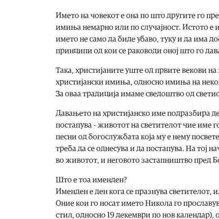
Името на човекот е она по што другите го пре
имиња немарно или по случајност. Истото е и
името не само да биде убаво, туку и да има 
принципи од кои се раководи оној што го дав
Така, христијаните уште од првите векови на
христијански имиња, односно имиња на неко
За оваа традиција имаме сведоштво од светиот
Давањето на христијанско име подразбира дек
постапува – животот на светителот чие име г
песни од богослужбата која му е нему посвете
треба да се однесува и да постапува. На тој 
во животот, и неговото застапништво пред Б
Што е тоа именден?
Именден е ден кога се празнува светителот, 
Оние кои го носат името Никола го прославу
стил, односно 19 декември по нов календар), 