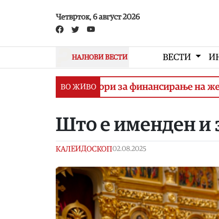
Skip to main content
Четврток, 6 август 2026
ВЕСТИ
И
НАЈНОВИ ВЕСТИ
пишување договори за финансирање на железнич
ВО ЖИВО
Што е именден и 
КАЛЕИДОСКОП
02.08.2025