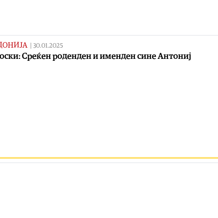
ДОНИЈА
|
30.01.2025
ски: Среќен роденден и именден сине Антониј