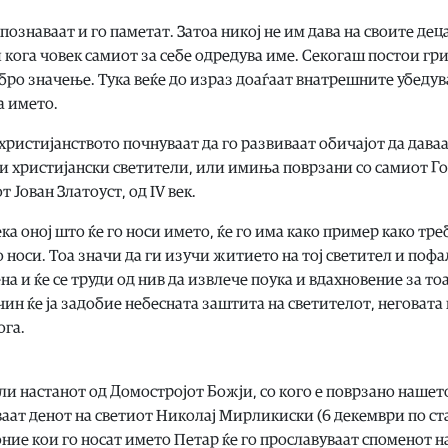
познаваат и го паметат. Затоа никој не им дава на своите дец
 кога човек самиот за себе одредува име. Секогаш постои гр
добро значење. Тука веќе до израз доаѓаат внатрешните убеду
а името.
 христијанството почнуваат да го развиваат обичајот да дава
и христијански светители, или имиња поврзани со самиот Го
 Јован Златоуст, од IV век.
а оној што ќе го носи името, ќе го има како пример како тре
о носи. Тоа значи да ги изучи житието на тој светител и поф
на и ќе се труди од нив да извлече поука и вдахновение за то
начин ќе ја задобие небесната заштита на светителот, неговат
ога.
или настанот од Домостројот Божји, со кого е поврзано нашет
ваат денот на светиот Николај Мирликиски (6 декември по ст
оние кои го носат името Петар ќе го прославуваат споменот н