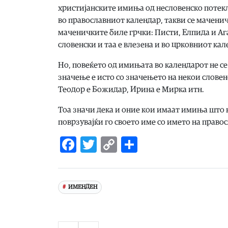
христијанските имиња од несловенско потекл
во православниот календар, такви се мачени
маченичките биле грчки: Писти, Елпида и Ага
словенски и таа е влезена и во црковниот кал
Но, повеќето од имињата во календарот не се
значење е исто со значењето на некои слове
Теодор е Божидар, Ирина е Мирка итн.
Тоа значи дека и оние кои имаат имиња што н
поврзувајќи го своето име со името на право
Facebook
Twitter
Copy
Share
Link
ИМЕНДЕН