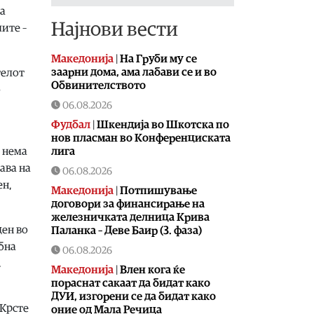
на
Најнови вести
ите –
Македонија
|
На Груби му се
заарни дома, ама лабави се и во
телот
Обвинителството
о
06.08.2026
Фудбал
|
Шкендија во Шкотска по
нов пласман во Конференциската
лига
т нема
ава на
06.08.2026
ен,
Македонија
|
Потпишување
договори за финансирање на
железничката делница Крива
ден во
Паланка – Деве Баир (3. фаза)
ебна
06.08.2026
.
Македонија
|
Влен кога ќе
пораснат сакаат да бидат како
ДУИ, изгорени се да бидат како
 Крсте
оние од Мала Речица