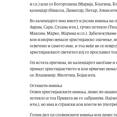
и сл.) или со Богородица (Марија, Благица, Б
календар (Никола, Димитар, Петар, Јован итн.
Во календарот има многу и разни имиња на све
Аврам, Сара, Сузана итн.), грчко потекло (Те
Максим, Марко, Марина и сл.). Забележуваме
кои изворно немале христијанско значење, но
осветено и самото име, и тоа веќе не се повр
христијанскиот светител кој го прославил то
Од истата причина, во календарот наоѓаме и
примат христијанството и кои првично немал
се: Владимир, Милутин, Бојан итн.
Останати имиња
Освен христијанските имиња, денес во нашио
потекло и тоа Црквата не го забранува. Најче
итн.), но има и странски кои влегле во употр
Голем дел од словенските имиња кои денес г