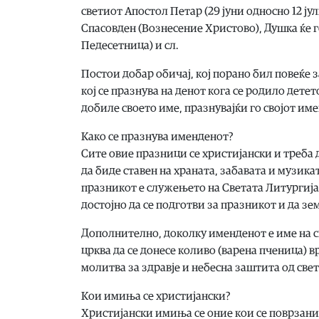
светиот Апостол Петар (29 јуни односно 12 јул
Спасовден (Вознесение Христово), Душка ќе г
Педесетница) и сл.
Постои добар обичај, кој порано бил повеќе з
кој се празнува на денот кога се родило детет
добиле своето име, празнувајќи го својот име
Како се празнува именденот?
Сите овие празници се христијански и треба 
да биде ставен на храната, забавата и музика
празникот е служењето на Светата Литургија 
достојно да се подготви за празникот и да зе
Дополнително, доколку именденот е име на све
црква да се донесе коливо (варена пченица) в
молитва за здравје и небесна заштита од све
Кои имиња се христијански?
Христијански имиња се оние кои се поврзани 