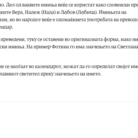
о. Дел од ваквите имиња веќе се користат како словенски пр
чките Вера, Надеж (Нада) и Љубов (Љубица). Имињата на
пи, но во народот веќе е одомаќинета употребата на преводо
ендар.
 преведени, туку се оставени во оригиналната форма, иако н
нски имиња. На пример Фотина го има значењето на Светлана
е се наоѓаат во календарот, можат да го определат својот и
славниот светител преку значењето на името.