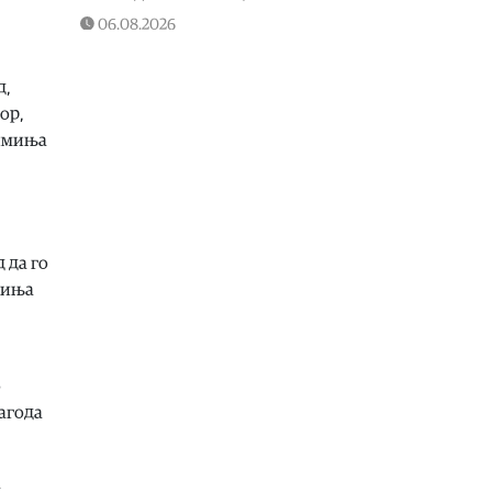
06.08.2026
Македонија
|
Aнализита на водата
дури на 20 август
д,
06.08.2026
ор,
Фудбал
|
Вака беше пречекан
 имиња
Салах во Трабзон
06.08.2026
Македонија
|
Мицкоски и
Николоски на потпишување
договори за финансирање на
 да го
изградбата на железничката
миња
делница Крива Паланка – Деве
Баир
06.08.2026
Македонија
|
Николоски:
о
Дијаспората доби директна линија
Јагода
Женева – Скопје
06.08.2026
а
Балкан
|
Потврдени 23 нови