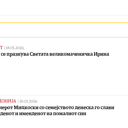
Т
|
18.05.2026
 се празнува Светата великомаченичка Ирина
ДОНИЈА
|
30.01.2026
ерот Мицкоски со семејството денеска го слави
денот и именденот на помалиот син