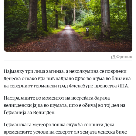
Фрипик
Најмалку три лица загинаа, а неколкумина се поврдени
денеска откако врз нив паднало дрво во шума во близина
на северниот германски град Фленсбург, пренесува ДПА.
Настраданите во моментот на несреќата барала
велигденски јајца во шумата, што е обичај во тој дел на
Германија за Велигден.
Германската метеоролошка служба соопшти дека
временските услови на северот од земјата денеска биле