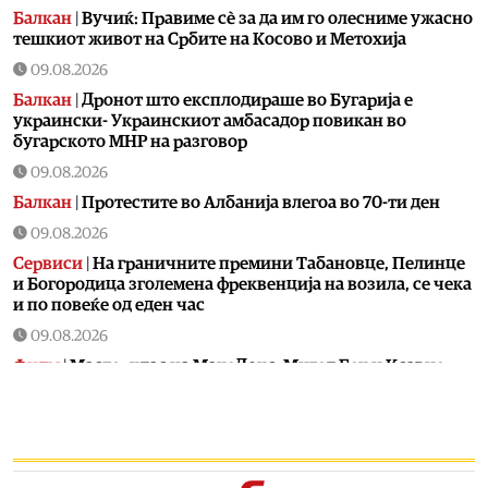
Балкан
|
Вучиќ: Правиме сè за да им го олесниме ужасно
тешкиот живот на Србите на Косово и Метохија
09.08.2026
Балкан
|
Дронот што експлодираше во Бугарија е
украински- Украинскиот амбасадор повикан во
бугарското МНР на разговор
09.08.2026
Балкан
|
Протестите во Албанија влегоа во 70-ти ден
09.08.2026
Сервиси
|
На граничните премини Табановце, Пелинце
и Богородица зголемена фреквенција на возила, се чека
и по повеќе од еден час
09.08.2026
Филм
|
Мастерклас на МакеДокс: Мигел Еек и Ксавиер
Марадес ги откриваат тајните на документарниот филм
09.08.2026
Музика
|
Битолскиот Камерен оркестар ќе одржи
концерт на Големо Езеро на Пелистер