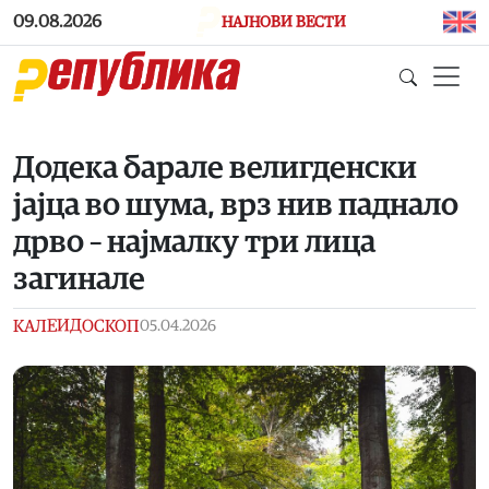
Skip to main content
09.08.2026
НАЈНОВИ ВЕСТИ
Додека барале велигденски
јајца во шума, врз нив паднало
дрво – најмалку три лица
загинале
КАЛЕИДОСКОП
05.04.2026