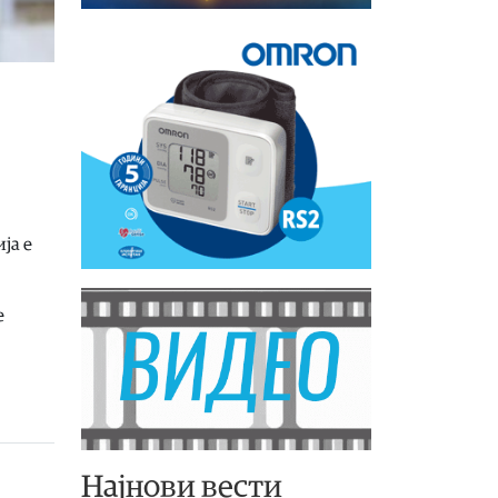
ја е
е
Најнови вести