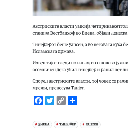
Австриските власти уапсија четиринаесетго
станица Вестбанхоф во Виена, објави денеска
Тинејџерот беше уапсен, а во неговата куќа 
Исламската држава.
Извештајот следи по нападот со нож во јужнио
осомничен дека убил тинејџер и ранил пет лиц
Според австриските власти, тој човек се ра
мрежи, пренесува Танјуг.
Facebook
Twitter
Copy
Share
Link
ВИЕНА
ТИНЕЈЏЕР
УАПСЕН