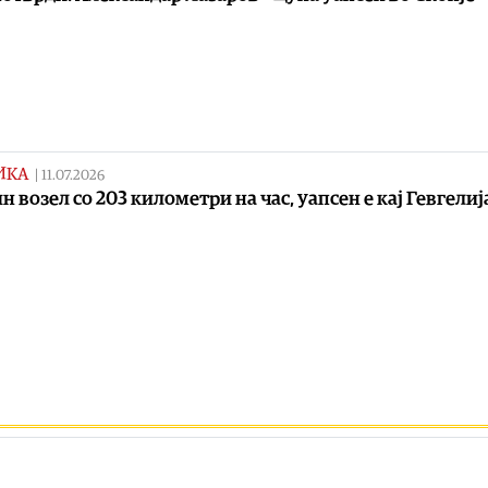
ИКА
|
11.07.2026
н возел со 203 километри на час, уапсен е кај Гевгелиј