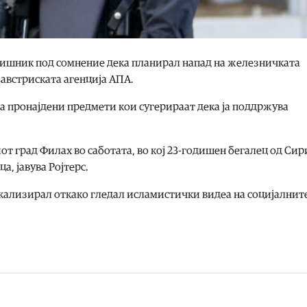
дишник под сомнение дека планирал напад на железничката
 австриската агенција АПА.
беа пронајдени предмети кои сугерираат дека ја поддржува
т град Филах во саботата, во кој 23-годишен бегалец од Сири
а, јавува Ројтерс.
дикализирал откако гледал исламистички видеа на социјалнит