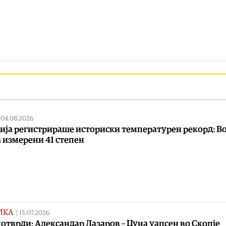
|
04.08.2026
ија регистрираше историски температурен рекорд: В
 измерени 41 степен
ИКА
|
15.07.2026
отврди: Александар Лазаров – Цуна уапсен во Скопје