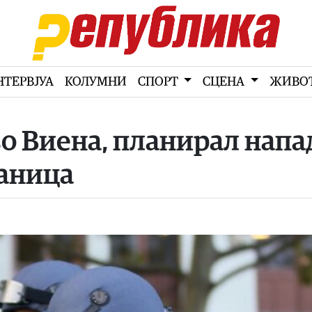
НТЕРВЈУА
КОЛУМНИ
СПОРТ
СЦЕНА
ЖИВО
во Виена, планирал напа
таница