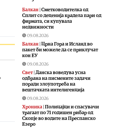
Балкан
|
Сметководителка од
Сплит со деценија крадела пари од
фирмата, си купувала
недвижности
09.08.2026
Балкан
|
Црна Гора и Исланд во
пакет би можеле да се приклучат
кон ЕУ
09.08.2026
Свет
|
Данска воведува усна
о
одбрана на писмените задачи
поради злоупотреба на
вештачката интелигенција
09.08.2026
Хроника
|
Полицајци и спасувачи
трагаат по 71 годишен рибар од
Скопје во водите на Преспанско
Езеро
09.08.2026