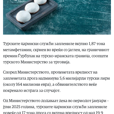
Турските царински служби заплениле вкупно 1,87 тона
метамфетамин, скриен во вреќи со јаглен, на граничниот
премин Ѓурбулак на турско-иранската граница, соопшти
турското Министерство за трговија.
Според Министерството, проценетата вредност на
запленетата дрога надминува 5,6 милијарди турски лири
(околу 164 милиони евра), а обвинителството веќе
покренало истрага за случајот.
Од Министерството додаваат дека во периодот јануари –
јуни 2025 година, турските царински служби заплениле
повеќе од 17 тона дрога со вкупна вредност од над 19,9