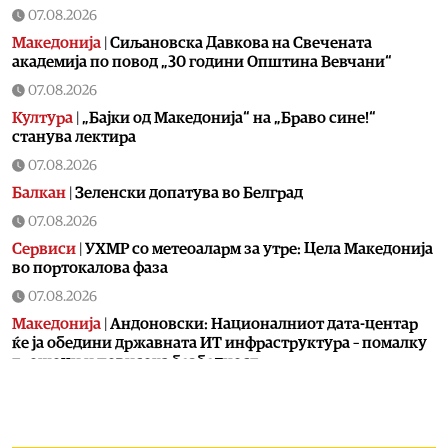
07.08.2026
Македонија
|
Сиљановска Давкова на Свечената
академија по повод „30 години Општина Вевчани“
07.08.2026
Култура
|
„Бајки од Македонија“ на „Браво сине!“
станува лектира
07.08.2026
Балкан
|
Зеленски допатува во Белград
07.08.2026
Сервиси
|
УХМР со метеоаларм за утре: Цела Македонија
во портокалова фаза
07.08.2026
Македонија
|
Андоновски: Националниот дата-центар
ќе ја обедини државната ИТ инфраструктура – помалку
трошоци и повисока безбедност
07.08.2026
Живот
|
Збогум на 24-часовниот ден: Земјата полека се
забавува – еве кога денот би можел да стане 25 часа