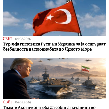
СВЕТ
|
04.08.2026
Турција ги повика Русија и Украина да ја осигураат
безбедноста на пловидбата во Црното Море
СВЕТ
|
04.08.2026
Tрамп: Ако некој треба да собира патарини во