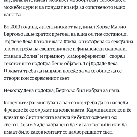
кардиналите имаат можност да зборуваат слободно, а
можеби дури и да понудат визија за сопственото идно
папство.
Во 2013 година, аргентинскиот кардинал Хорхе Марио
Бергољо даде краток преглед на една од тие состаноци.
Тој рече дека Католичката црква, оптоварена со сексуална
злоупотреба на свештениците и финансиски скандали,
станала „болна“ и премногу „самореферентна“, според
текстот што подоцна беше објавен. Тој додаде дека
Црквата треба да направи повеќе за да се обиде да се
отвори кон современиот свет.
Неколку дена подоцна, Бергољо бил избран за папа.
Конечните размислувања за тоа кој треба да го наследи
Френсис ќе се одржат на конклавата. Кардиналите кои ќе
влезат во Систинската капела ќе бидат одвоени од
светот, ќе им биде забрането да читаат весници или да
имаат било каков контакт со надворешниот свет.