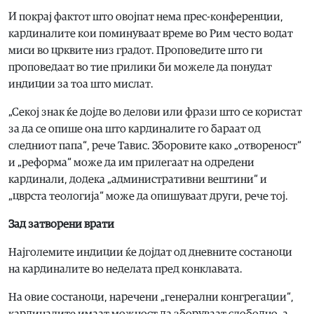
И покрај фактот што овојпат нема прес-конференции,
кардиналите кои поминуваат време во Рим често водат
миси во црквите низ градот. Проповедите што ги
проповедаат во тие прилики би можеле да понудат
индиции за тоа што мислат.
„Секој знак ќе дојде во делови или фрази што се користат
за да се опише она што кардиналите го бараат од
следниот папа“, рече Тавис. Зборовите како „отвореност“
и „реформа“ може да им прилегаат на одредени
кардинали, додека „административни вештини“ и
„цврста теологија“ може да опишуваат други, рече тој.
Зад затворени врати
Најголемите индиции ќе дојдат од дневните состаноци
на кардиналите во неделата пред конклавата.
На овие состаноци, наречени „генерални конгрегации“,