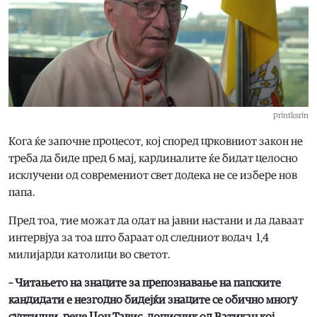
printksrin
Кога ќе започне процесот, кој според црковниот закон не
треба да биде пред 6 мај, кардиналите ќе бидат целосно
исклучени од современиот свет додека не се избере нов
папа.
Пред тоа, тие можат да одат на јавни настани и да даваат
интервјуа за тоа што бараат од следниот водач 1,4
милијарди католици во светот.
– Читањето на знаците за препознавање на папските
кандидати е незгодно бидејќи знаците се обично многу