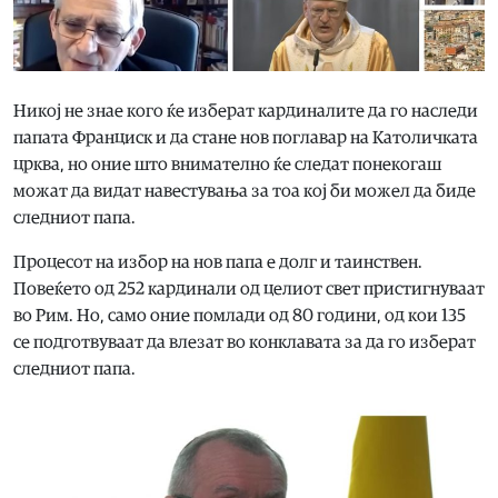
Никој не знае кого ќе изберат кардиналите да го наследи
папата Франциск и да стане нов поглавар на Католичката
црква, но оние што внимателно ќе следат понекогаш
можат да видат навестувања за тоа кој би можел да биде
следниот папа.
Процесот на избор на нов папа е долг и таинствен.
Повеќето од 252 кардинали од целиот свет пристигнуваат
во Рим. Но, само оние помлади од 80 години, од кои 135
се подготвуваат да влезат во конклавата за да го изберат
следниот папа.