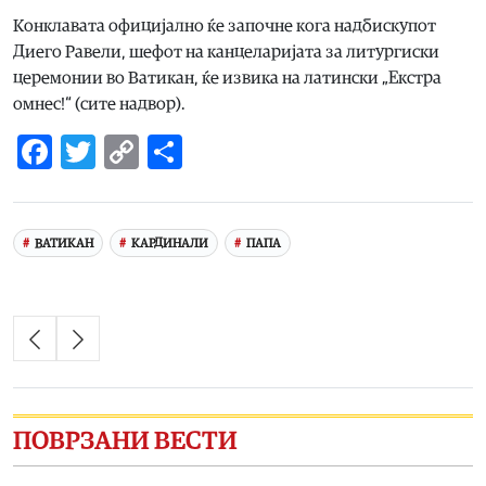
Конклавата официјално ќе започне кога надбискупот
Диего Равели, шефот на канцеларијата за литургиски
церемонии во Ватикан, ќе извика на латински „Екстра
омнес!“ (сите надвор).
Facebook
Twitter
Copy
Share
Link
ВАТИКАН
КАРДИНАЛИ
ПАПА
ПОВРЗАНИ ВЕСТИ