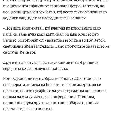
Свети Петар ќе се одржи уште една комеморација, а ќе ја
предводи италијанскиот кардинал Пјетро Паролин, до
неодамна државен секретар, кој често се споменува како
водечки кандидат за наследник на Франциск.
– Позната е изреката… кој влегува во конклавата како
папа, си заминува како кардинал, изјави Кристофер
Белито, историчар од Универзитетот Кин во Њу Џерси,
специјализиран за црквата. Само пророците знаат што ќе
се случи, рече тој.
Другите навестувања за наследниците на Франциск
веројатно ќе се појавуваат побавно.
Кога кардиналите се собраа во Рим во 2013 година по
ненадејната оставка на Бенедикт, некои американски
прелати, подготвувајќи се да учествуваат на конклавата,
почнаа да свикуваат прес-конференции. Подоцна,
поширока група други кардинали побараа од нив да
престанат да го прават тоа.