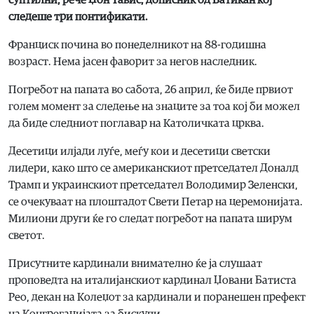
суптилни, рече Џон Тавис, дописник од Ватикан кој
следеше три понтификати.
Франциск почина во понеделникот на 88-годишна
возраст. Нема јасен фаворит за негов наследник.
Погребот на папата во сабота, 26 април, ќе биде првиот
голем момент за следење на знаците за тоа кој би можел
да биде следниот поглавар на Католичката црква.
Десетици илјади луѓе, меѓу кои и десетици светски
лидери, како што се американскиот претседател Доналд
Трамп и украинскиот претседател Володимир Зеленски,
се очекуваат на плоштадот Свети Петар на церемонијата.
Милиони други ќе го следат погребот на папата ширум
светот.
Присутните кардинали внимателно ќе ја слушаат
проповедта на италијанскиот кардинал Џовани Батиста
Рео, декан на Колеџот за кардинали и поранешен префект