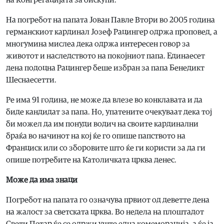
на Конгрегацијата за бискупи.
На погребот на папата Јован Павле Втори во 2005 година
германскиот кардинал Јозеф Рацингер одржа проповед, а
многумина мислеа дека одржа интересен говор за
животот и наследството на покојниот папа. Единаесет
дена подоцна Рацингер беше избран за папа Бенедикт
Шеснаесетти.
Ре има 91 година, не може да влезе во конклавата и да
биде кандидат за папа. Но, упатените очекуваат дека тој
би можел да им понуди водич на своите кардинални
браќа во начинот на кој ќе го опише папството на
Франциск или со зборовите што ќе ги користи за да ги
опише потребите на Католичката црква денес.
Може да има знаци
Погребот на папата го означува првиот од деветте дена
на жалост за светската црква. Во недела на плоштадот