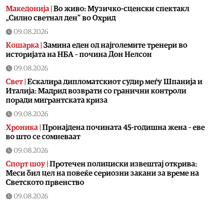
Македонија
|
Во живо: Музичко-сценски спектакл
„Силно светнал ден“ во Охрид
09.08.2026
Кошарка
|
Замина еден од најголемите тренери во
историјата на НБА – почина Дон Нелсон
09.08.2026
Свет
|
Ескалира дипломатскиот судир меѓу Шпанија и
Италија: Мадрид возврати со гранични контроли
поради мигрантската криза
09.08.2026
Хроника
|
Пронајдена почината 45-годишна жена – еве
во што се сомневаат
09.08.2026
Спорт шоу
|
Протечен полициски извештај открива:
Меси бил цел на повеќе сериозни закани за време на
Светското првенство
09.08.2026
Фудбал
|
Се степаа фудбалерите на Вардар и Шкендија