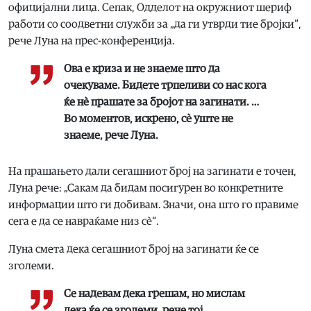
официјални лица. Сепак, Одделот на окружниот шериф
работи со соодветни служби за „да ги утврди тие бројки“,
рече Луна на прес-конференција.
Ова е криза и не знаеме што да
очекуваме. Бидете трпеливи со нас кога
ќе нè прашате за бројот на загинати. …
Во моментов, искрено, сè уште не
знаеме
, рече Луна.
На прашањето дали сегашниот број на загинати е точен,
Луна рече: „Сакам да бидам посигурен во конкретните
информации што ги добивам. Значи, она што го правиме
сега е да се навраќаме низ сè“.
Луна смета дека сегашниот број на загинати ќе се
зголеми.
Се надевам дека грешам, но мислам
дека ќе се зголеми,
рече тој.