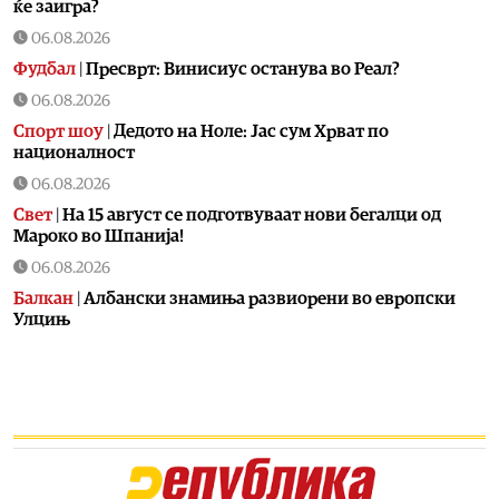
ќе заигра?
06.08.2026
Фудбал
|
Пресврт: Винисиус останува во Реал?
06.08.2026
Спорт шоу
|
Дедото на Ноле: Јас сум Хрват по
националност
06.08.2026
Свет
|
На 15 август се подготвуваат нови бегалци од
Мароко во Шпанија!
06.08.2026
Балкан
|
Албански знамиња развиорени во европски
Улцињ
06.08.2026
Балкан
|
Зеленски в сабота во официјална посета на
Србија, ќе се сретне со Вучиќ
06.08.2026
Македонија
|
Помалку првачиња, помалку иднина:
Демографската криза веќе стигна до училишните