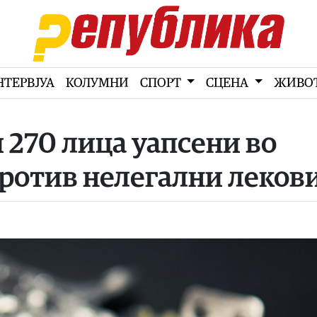
НТЕРВЈУА
КОЛУМНИ
СПОРТ
СЦЕНА
ЖИВО
 270 лица уапсени во
против нелегални леков