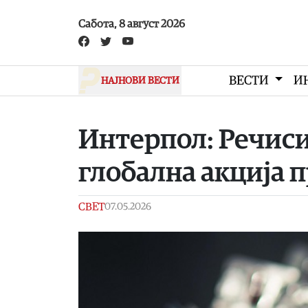
Skip to main content
Сабота, 8 август 2026
ВЕСТИ
И
НАЈНОВИ ВЕСТИ
Интерпол: Речиси
глобална акција 
СВЕТ
07.05.2026