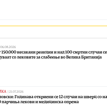
|
06.08.2026
 150.000 несакани реакции и над 100 смртни случаи се
уваат со лековите за слабеење во Велика Британија
ИКА
|
21.07.2026
овски: Годинава откриени се 12 случаи на шверц со н
0 парчиња лекови и медицинска опрема