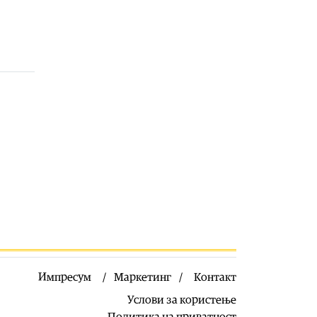
раскинуваат
08.08.2026
Здравје
|
Кога е идеалното време за
оброк?
08.08.2026
Хроника
|
Уапсен возач во врска
со сообраќајката во Скопје во која
загина 19-годишен мотоциклист
08.08.2026
Македонија
|
Мисајловски:
Вербата на бранителите во
татковината е наша водилка,
одлучно да продолжиме да ги
чуваме националните интереси
08.08.2026
Балкан
|
Во Албанија се запали
комбе со македонски регистарски
Импресум
Маркетинг
Контакт
таблички кое превезувало
пилиња
Услови за користење
08.08.2026
Политика на приватност