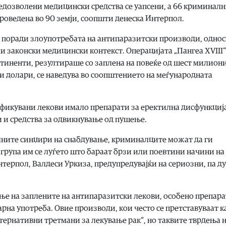
недозволени медицински средства се уапсени, а 66 криминал
роведена во 90 земји, соопшти денеска Интерпол.
 поради злоупотребата на антипаразитски производи, одно
 законски медицински контекст. Операцијата „Пангеа XVIII“
континенти, резултираше со заплена на повеќе од шест милион
ни долари, се наведува во соопштението на меѓународната
икувани лекови имало препарати за еректилна дисфункција
 и средства за одвикнување од пушење.
лните синџири на снабдување, криминалците можат да ги
 група им се луѓето што бараат брзи или поевтини начини на
нтерпол, Валдеси Уркиза, предупредувајќи на сериозни, па д
ње на заплените на антипаразитски лекови, особено препар
рна употреба. Овие производи, кои често се претставуваат к
лтернативни третмани за лекување рак“, но таквите тврдења н