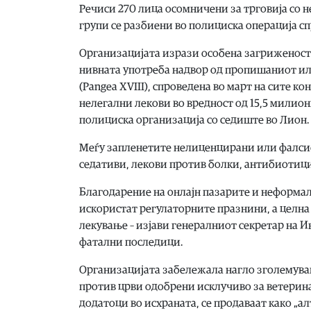
Речиси 270 лица осомничени за трговија со 
групи се разбиени во полициска операција сп
Организацијата изрази особена загриженост
нивната употреба надвор од пропишаниот или
(Pangea XVIII), спроведена во март на сите 
нелегални лекови во вредност од 15,5 милио
полициска организација со седиште во Лион.
Меѓу запленетите нелиценцирани или фалсиф
седативи, лекови против болки, антибиотици
Благодарение на онлајн пазарите и неформа
искористат регулаторните празнини, а целна
лекување – изјави генералниот секретар на И
фатални последици.
Организацијата забележала нагло зголемува
против црви одобрени исклучиво за ветерина
додатоци во исхраната, се продаваат како „а