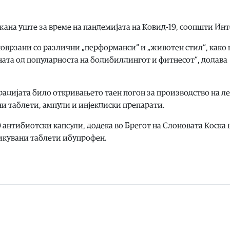
ана уште за време на пандемијата на Ковид-19, соопшти Инт
врзани со различни „перформанси“ и „животен стил“, како 
кната од популарноста на бодибилдингот и фитнесот“, додава
ерацијата било откривањето таен погон за производство на л
ни таблети, ампули и инјекциски препарати.
 антибиотски капсули, додека во Брегот на Слоновата Коска 
икувани таблети ибупрофен.