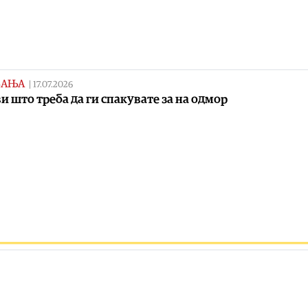
ВАЊА
|
17.07.2026
и што треба да ги спакувате за на одмор