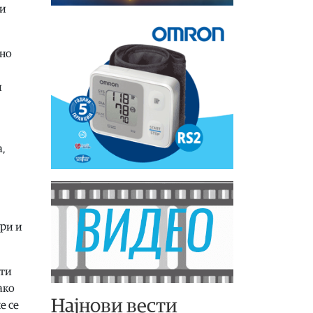
ни
сно
и
,
ури и
ати
ако
Најнови вести
е се