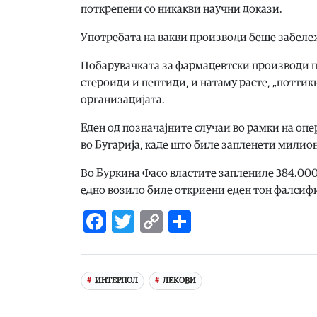
поткрепени со никакви научни докази.
Употребата на вакви производи беше забележ
Побарувачката за фармацевтски производи по
стероиди и пептиди, и натаму расте, „потти
организацијата.
Еден од позначајните случаи во рамки на оп
во Бугарија, каде што биле запленети милио
Во Буркина Фасо властите заплениле 384.000
едно возило биле откриени еден тон фалсиф
Facebook
Twitter
Copy
Share
Link
ИНТЕРПОЛ
ЛЕКОВИ