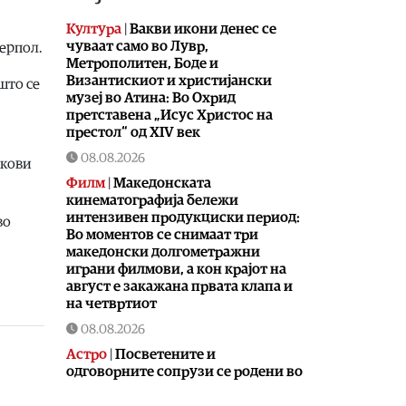
Култура
|
Вакви икони денес се
чуваат само во Лувр,
ерпол.
Метрополитен, Боде и
Византискиот и христијански
што се
музеј во Атина: Во Охрид
претставена „Исус Христос на
престол“ од XIV век
08.08.2026
екови
Филм
|
Македонската
кинематографија бележи
интензивен продукциски период:
во
Во моментов се снимаат три
македонски долгометражни
играни филмови, а кон крајот на
август е закажана првата клапа и
на четвртиот
08.08.2026
Астро
|
Посветените и
одговорните сопрузи се родени во
овие хороскопски знаци, а еве и
зошто се уникатни