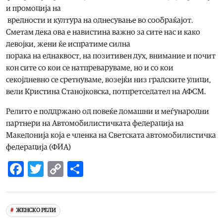
и промоција на
вредности и култура на однесување во сообраќајот.
Сметам дека ова е навистина важно за сите нас и како
девојки, жени ќе испратиме силна
порака на еднаквост, на позитивен дух, внимание и почит
кон сите со кои се натпреваруваме, но и со кои
секојдневно се сретнуваме, возејќи низ градските улици,
вели Кристина Станојковска, потпретседател на АФСМ.
Релито е поддржано од повеќе домашни и меѓународни
партнери на Автомобилистичката федерација на
Македонија која е членка на Светската автомобилистичка
федерација (ФИА)
Facebook
Twitter
Copy
Share
Link
ЖЕНСКО РЕЛИ