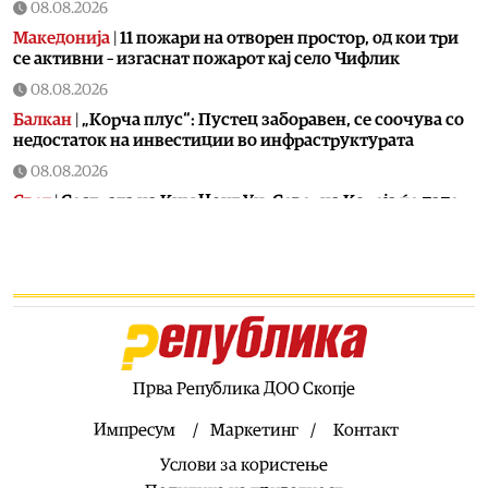
08.08.2026
Македонија
|
11 пожари на отворен простор, од кои три
се активни – изгаснат пожарот кај село Чифлик
08.08.2026
Балкан
|
„Корча плус“: Пустец заборавен, се соочува со
недостаток на инвестиции во инфраструктурата
08.08.2026
Свет
|
Сестрата на Ким Џонг Ун: Cеверна Кореја ќе даде
соодветен одговор на милитаризацијата на Јапонија
08.08.2026
Свет
|
Нападите на Јемен ја затворија германската
рафинерија во Саудиска Арабија
08.08.2026
Балкан
|
Албин Курти го гаѓаа со јајца на
конститутивната седница на косовското Собрание
Прва Република ДОО Скопје
08.08.2026
Импресум
Маркетинг
Контакт
Македонија
|
Со координирана институционална акција
Услови за користење
успешно транспортиран пациент со сериозна повреда