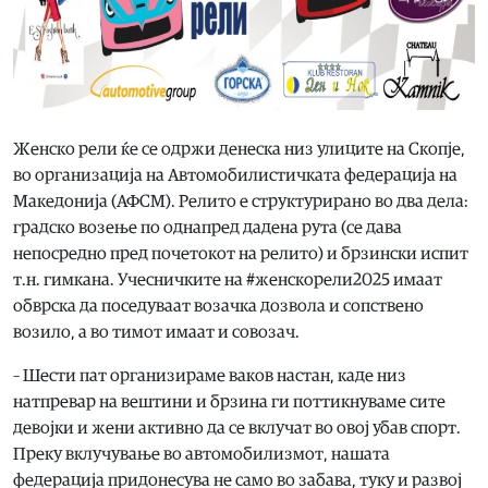
Женско рели ќе се одржи денеска низ улиците на Скопје,
во организација на Автомобилистичката федерација на
Македонија (АФСМ). Релито е структурирано во два дела:
градско возење по однапред дадена рута (се дава
непосредно пред почетокот на релито) и брзински испит
т.н. гимкана. Учесничките на #женскорели2025 имаат
обврска да поседуваат возачка дозвола и сопствено
возило, а во тимот имаат и совозач.
– Шести пат организираме ваков настан, каде низ
натпревар на вештини и брзина ги поттикнуваме сите
девојки и жени активно да се вклучат во овој убав спорт.
Преку вклучување во автомобилизмот, нашата
федерација придонесува не само во забава, туку и развој