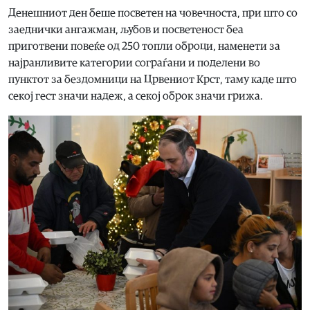
Денешниот ден беше посветен на човечноста, при што со
заеднички ангажман, љубов и посветеност беа
приготвени повеќе од 250 топли оброци, наменети за
најранливите категории сограѓани и поделени во
пунктот за бездомници на Црвениот Крст, таму каде што
секој гест значи надеж, а секој оброк значи грижа.