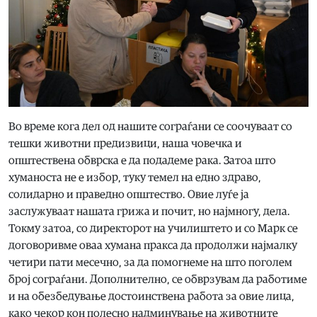
Во време кога дел од нашите сограѓани се соочуваат со
тешки животни предизвици, наша човечка и
општествена обврска е да подадеме рака. Затоа што
хуманоста не е избор, туку темел на едно здраво,
солидарно и праведно општество. Овие луѓе ја
заслужуваат нашата грижа и почит, но најмногу, дела.
Токму затоа, со директорот на училиштето и со Марк се
договоривме оваа хумана пракса да продолжи најмалку
четири пати месечно, за да помогнеме на што поголем
број сограѓани. Дополнително, се обврзувам да работиме
и на обезбедување достоинствена работа за овие лица,
како чекор кон полесно надминување на животните