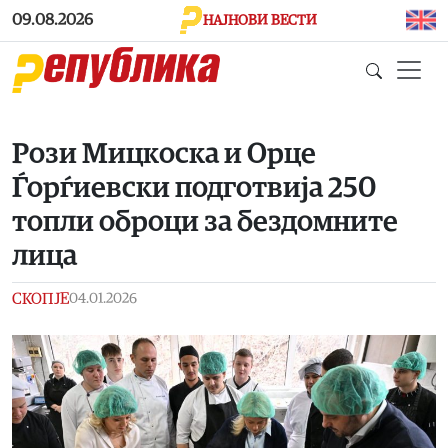
Skip to main content
09.08.2026
НАЈНОВИ ВЕСТИ
Рози Мицкоска и Орце
Ѓорѓиевски подготвија 250
топли оброци за бездомните
лица
СКОПЈЕ
04.01.2026