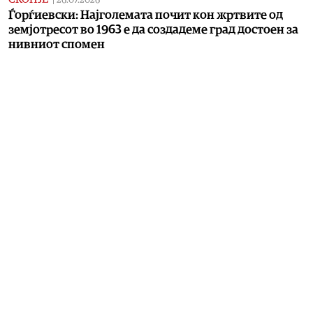
26.07.2026
Ѓорѓиевски: Најголемата почит кон жртвите од
земјотресот во 1963 е да создадеме град достоен за
нивниот спомен