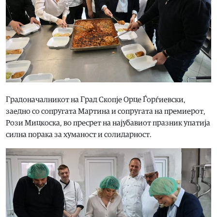
Градоначалникот на Град Скопје Орце Ѓорѓиевски,
заедно со сопругата Мартина и сопругата на премиерот,
Рози Мицкоска, во пресрет на најубавиот празник упатија
силна порака за хуманост и солидарност.