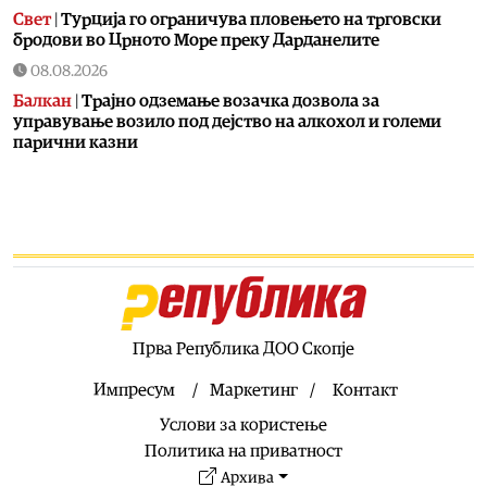
Свет
|
Турција го ограничува пловењето на трговски
бродови во Црното Море преку Дарданелите
08.08.2026
Балкан
|
Трајно одземање возачка дозвола за
управување возило под дејство на алкохол и големи
парични казни
08.08.2026
Свет
|
Повеќе од 178.000 мигранти во последните
неколку месеци ја напуштија Јужна Африка
08.08.2026
Свет
|
Иран: Отворањето на Ормутскиот Теснец зависи
од САД
08.08.2026
Прва Република ДОО Скопје
Останати спортови
|
Катерина Ацевска светска
вицешампионка во џиу-џицу
Импресум
Маркетинг
Контакт
08.08.2026
Услови за користење
Патувања
|
Матера – градот од камен кој како феникс се
Политика на приватност
издигнал од пепелта на срамот, бедата и заборавот
Архива