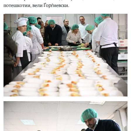
потешкотии, вели Ѓорѓиевски.