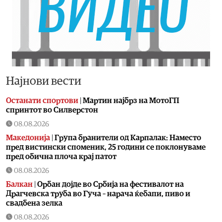
Најнови вести
Останати спортови
|
Мартин најбрз на МотоГП
спринтот во Силверстон
08.08.2026
Македонија
|
Група бранители од Карпалак: Наместо
пред вистински споменик, 25 години се поклонуваме
пред обична плоча крај патот
08.08.2026
Балкан
|
Орбан дојде во Србија на фестивалот на
Драгчевска труба во Гуча – нарача ќебапи, пиво и
свадбена зелка
08.08.2026