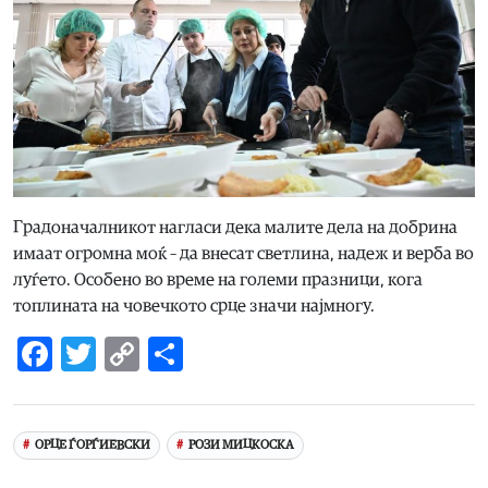
Градоначалникот нагласи дека малите дела на добрина
имаат огромна моќ – да внесат светлина, надеж и верба во
луѓето. Особено во време на големи празници, кога
топлината на човечкото срце значи најмногу.
Facebook
Twitter
Copy
Share
Link
ОРЦЕ ЃОРЃИЕВСКИ
РОЗИ МИЦКОСКА