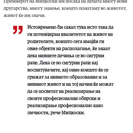
Премиерот на Мицкоски им посака на децата многу нови
другарства, многу знаење, коешто понатаму во животот,
живот ќе им значи.
Истовремено би сакал тука исто така да
ги потенцирам квалитетот на живот на
родителите, коишто сега имајќи ги
овие објекти на располагање, ќе знаат
дека нивните дечиња се во сигурни
раце. Дека се во сигурни раце кај
воспитувачите, кај оние коишто ќе се
грижат за нивното образование и за
нивниот живот и на тој начин ќе можат
да се посветат на реализирање на
своите професионални обврски и
реализирање професионално како
личности, рече Мицкоски.