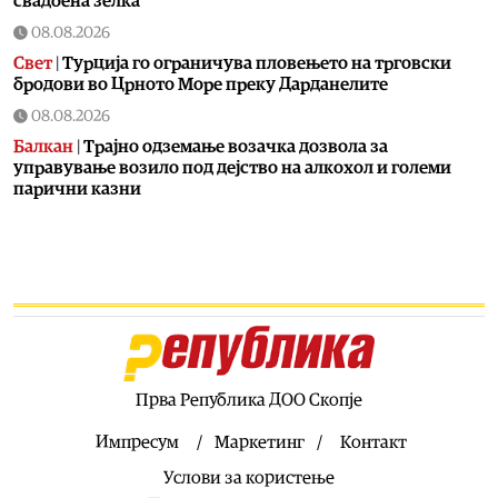
свадбена зелка
08.08.2026
Свет
|
Турција го ограничува пловењето на трговски
бродови во Црното Море преку Дарданелите
08.08.2026
Балкан
|
Трајно одземање возачка дозвола за
управување возило под дејство на алкохол и големи
парични казни
08.08.2026
Свет
|
Повеќе од 178.000 мигранти во последните
неколку месеци ја напуштија Јужна Африка
08.08.2026
Свет
|
Иран: Отворањето на Ормутскиот Теснец зависи
од САД
08.08.2026
Прва Република ДОО Скопје
Останати спортови
|
Катерина Ацевска светска
вицешампионка во џиу-џицу
Импресум
Маркетинг
Контакт
08.08.2026
Услови за користење