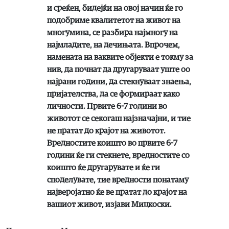
и среќен, бидејќи на овој начин ќе го
подобриме квалитетот на живот на
многумина, се разбира најмногу на
најмладите, на дечињата. Впрочем,
намената на ваквите објекти е токму за
нив, да почнат да другаруваат уште оо
најрани години, да стекнуваат знаења,
пријателства, да се формираат како
личности. Првите 6-7 години во
животот се секогаш најзначајни, и тие
не пратат до крајот на животот.
Вредностите коишто во првите 6-7
години ќе ги стекнете, вредностите со
коишто ќе другарувате и ќе ги
споделувате, тие вредности понатаму
најверојатно ќе ве пратат до крајот на
вашиот живот, изјави Мицкоски.