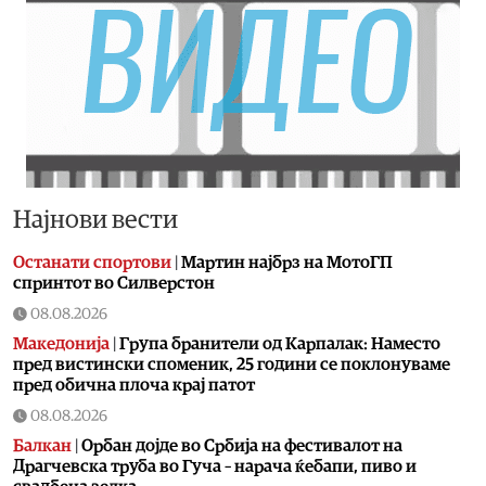
Најнови вести
Останати спортови
|
Мартин најбрз на МотоГП
спринтот во Силверстон
08.08.2026
Македонија
|
Група бранители од Карпалак: Наместо
пред вистински споменик, 25 години се поклонуваме
пред обична плоча крај патот
08.08.2026
Балкан
|
Орбан дојде во Србија на фестивалот на
Драгчевска труба во Гуча – нарача ќебапи, пиво и