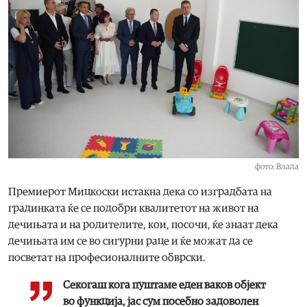
фото: Влада
Премиерот Мицкоски истакна дека со изградбата на
градинката ќе се подобри квалитетот на живот на
дечињата и на родителите, кои, посочи, ќе знаат дека
дечињата им се во сигурни раце и ќе можат да се
посветат на професионалните обврски.
Секогаш кога пуштаме еден ваков објект
во функција, јас сум посебно задоволен