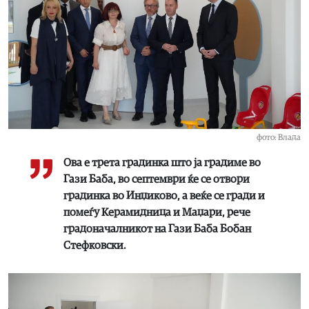
фото: Влада
Ова е трета градинка што ја градиме во
Гази Баба, во септември ќе се отвори
градинка во Инџиково, а веќе се гради и
помеѓу Керамидница и Маџари, рече
градоначалникот на Гази Баба Бобан
Стефковски.