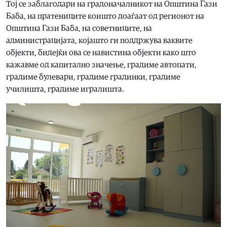
Тој се заблагодари на градоначалникот на Општина Гази
Баба, на пратениците коишто доаѓаат од регионот на
Општина Гази Баба, на советниците, на
администрацијата, којашто ги поддржува ваквите
објекти, бидејќи ова се навистина објекти како што
кажавме од капитално значење, градиме автопати,
градиме булевари, градиме градинки, градиме
училишта, градиме игралишта.