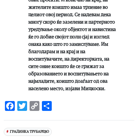
жителите коишто имаа трпение во
целиот овој период. Се надевам дека
многу скоро ќе зазелени и партерното
уредување околу објектот и навистина
ќе го добие својот полн сјај и изглед
онака како што го замислуваме. Им
благодарам и на крај и на
воспитувачите, на директорката, на
сите оние коишто ќе се грижат за
образованието и воспитувањето на
најмладите, коишто доаѓаат од ова
населено место, изјави Мицкоски.
Facebook
Twitter
Copy
Share
Link
ГРАДИНКА ТРУБАРЕВО