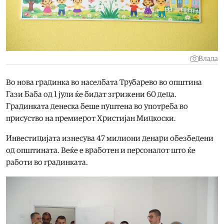
Влада
Во нова градинка во населбата Трубарево во општина
Гази Баба од 1 јули ќе бидат згрижени 60 деца.
Градинката денеска беше пуштена во употреба во
присуство на премиерот Христијан Мицкоски.
Инвестицијата изнесува 47 милиони денари обезбедени
од општината. Веќе е вработен и персоналот што ќе
работи во градинката.