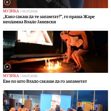
МУЗИКА
|
05.07.2026
„Како сакаш да те запамтат?“, го праша Жаре
неодамна Владо Јаневски
МУЗИКА
|
04.07.2026
Еве по што Владо сакаше да го запаметат