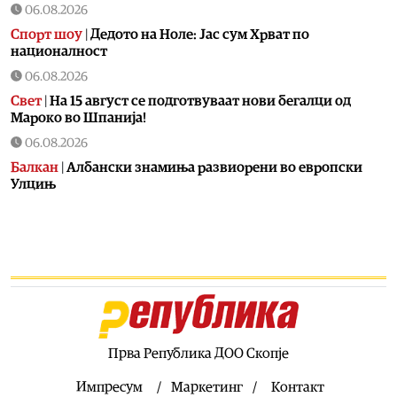
06.08.2026
Спорт шоу
|
Дедото на Ноле: Јас сум Хрват по
националност
06.08.2026
Свет
|
На 15 август се подготвуваат нови бегалци од
Мароко во Шпанија!
06.08.2026
Балкан
|
Албански знамиња развиорени во европски
Улцињ
06.08.2026
Балкан
|
Зеленски в сабота во официјална посета на
Србија, ќе се сретне со Вучиќ
06.08.2026
Македонија
|
Помалку првачиња, помалку иднина:
Демографската криза веќе стигна до училишните
клупи
Прва Република ДОО Скопје
06.08.2026
Балкан
|
Први случаи на западнонилска треска во
Импресум
Маркетинг
Контакт