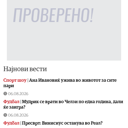
Најнови вести
Спорт шоу
|
Aна Ивановиќ ужива во животот за сите
пари
06.08.2026
Фудбал
|
Мудрик се врати во Челзи по една година, дали
ќе заигра?
06.08.2026
Фудбал
|
Пресврт: Винисиус останува во Реал?