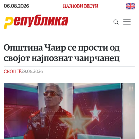
Skip to main content
06.08.2026
НАЈНОВИ ВЕСТИ
Oпштина Чаир се прости од
својот најпознат чаирчанец
СКОПЈЕ
29.06.2026