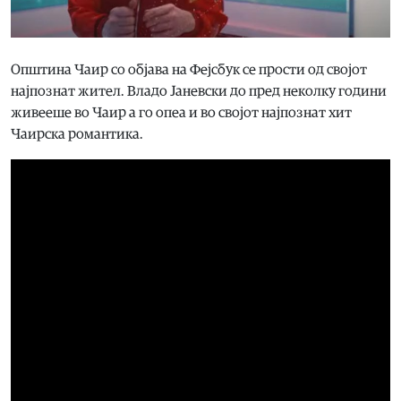
Општина Чаир со објава на Фејсбук се прости од својот
најпознат жител. Владо Јаневски до пред неколку години
живееше во Чаир а го опеа и во својот најпознат хит
Чаирска романтика.