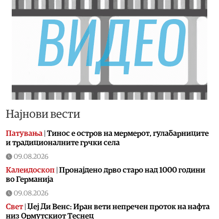
Најнови вести
Патувања
|
Тинос е остров на мермерот, гулабарниците
и традиционалните грчки села
09.08.2026
Калеидоскоп
|
Пронајдено дрво старо над 1000 години
во Германија
09.08.2026
Свет
|
Џеј Ди Венс: Иран вети непречен проток на нафта
низ Ормутскиот Теснец