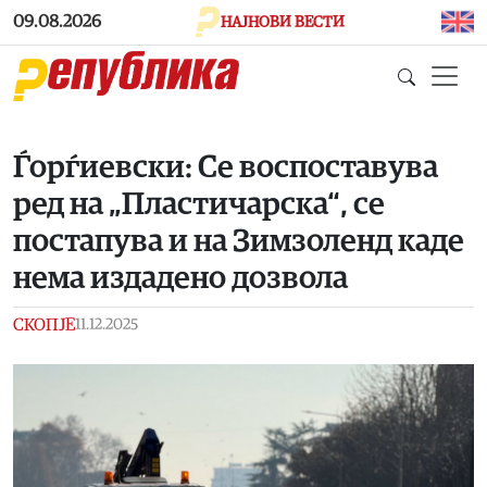
Skip to main content
09.08.2026
НАЈНОВИ ВЕСТИ
Ѓорѓиевски: Се воспоставува
ред на „Пластичарска“, се
постапува и на Зимзоленд каде
нема издадено дозвола
СКОПЈЕ
11.12.2025