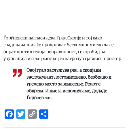
Ѓорѓиевски нагласи дека Град Скопје и тој како
градоначалник ќе продолжат бескомпромисно да се
борат против секоја неправилност, секој обид за
узурпација и секој хаос кој го загрозува јавниот простор.
Овој град заслужува ред, а скопјани
заслужуваат достоинствено, безбедно и
уредено место за живеење. Редот е
обврска. И ние ја исполнуваме
, додаде
Ѓорѓиевски.
Facebook
Twitter
Copy
Share
Link