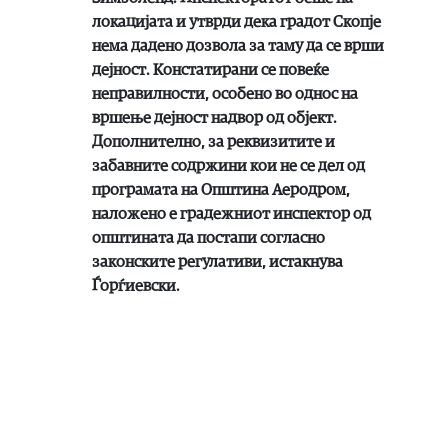
локацијата и утврди дека градот Скопје
нема дадено дозвола за таму да се врши
дејност. Констатирани се повеќе
неправилности, особено во однос на
вршење дејност надвор од објект.
Дополнително, за реквизитите и
забавните содржини кои не се дел од
програмата на Општина Аеродром,
наложено е градежниот инспектор од
општината да постапи согласно
законските регулативи,
истакнува
Ѓорѓиевски.