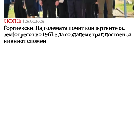
СКОПЈЕ
|
26.07.2026
Ѓорѓиевски: Најголемата почит кон жртвите од
земјотресот во 1963 е да создадеме град достоен за
нивниот спомен