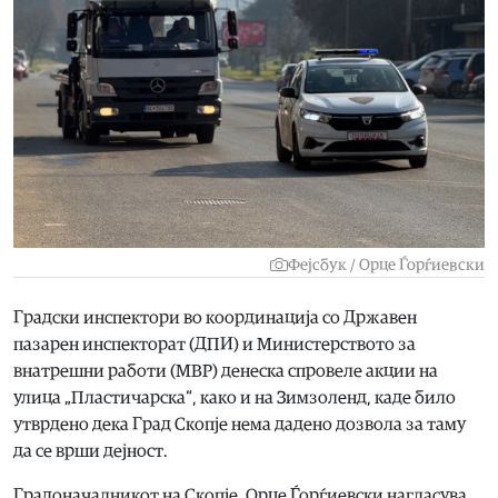
Фејсбук / Орце Ѓорѓиевски
Градски инспектори во координација со Државен
пазарен инспекторат (ДПИ) и Министерството за
внатрешни работи (МВР) денеска спровеле акции на
улица „Пластичарска“, како и на Зимзоленд, каде било
утврдено дека Град Скопје нема дадено дозвола за таму
да се врши дејност.
Градоначалникот на Скопје, Орце Ѓорѓиевски нагласува