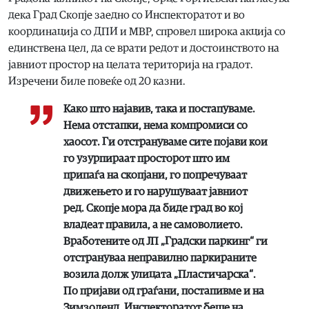
дека Град Скопје заедно со Инспекторатот и во
координација со ДПИ и МВР, спровел широка акција со
единствена цел, да се врати редот и достоинството на
јавниот простор на целата територија на градот.
Изречени биле повеќе од 20 казни.
Како што најавив, така и постапуваме.
Нема отстапки, нема компромиси со
хаосот. Ги отстрануваме сите појави кои
го узурпираат просторот што им
припаѓа на скопјани, го попречуваат
движењето и го нарушуваат јавниот
ред. Скопје мора да биде град во кој
владеат правила, а не самоволието.
Вработените од ЈП „Градски паркинг“ ги
отстрануваа неправилно паркираните
возила долж улицата „Пластичарска“.
По пријави од граѓани, постапивме и на
Зимзоленд. Инспекторатот беше на