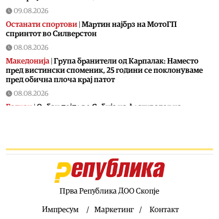
09.08.2026
Останати спортови
|
Мартин најбрз на МотоГП
спринтот во Силверстон
08.08.2026
Македонија
|
Група бранители од Карпалак: Наместо
пред вистински споменик, 25 години се поклонуваме
пред обична плоча крај патот
08.08.2026
Балкан
|
Орбан дојде во Србија на фестивалот на
Драгчевска труба во Гуча – нарача ќебапи, пиво и
свадбена зелка
08.08.2026
Свет
|
Турција го ограничува пловењето на трговски
бродови во Црното Море преку Дарданелите
08.08.2026
Балкан
|
Трајно одземање возачка дозвола за
Прва Република ДОО Скопје
управување возило под дејство на алкохол и големи
парични казни
Импресум
Маркетинг
Контакт