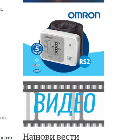
и,
ата
Најнови вести
шната