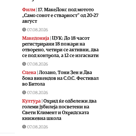
Филм
|
17. МакеДокс под мотото
„Само сонот е стварност“ од 20-27
август
07.08.2026
Македонија
|
ЦУК: До 18 часот
регистрирани 18 пожари на
отворено, четири се активни, два
се под контрола, а 12 се изгаснати
07.08.2026
Сцена
|
Лозано, Тони Зен и Два
бона викендов на С.О.С. Фестивал
во Битола
07.08.2026
Култура
|
Охрид ќе одбележи два
големи јубилеја посветени на
Свети Климент и Охридската
книжевна школа
07.08.2026
Музика
|
Битола летово добива