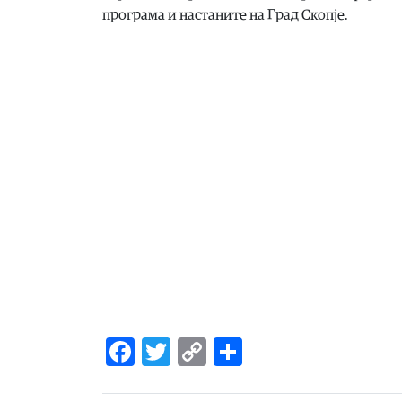
програма и настаните на Град Скопје.
Facebook
Twitter
Copy
Share
Link