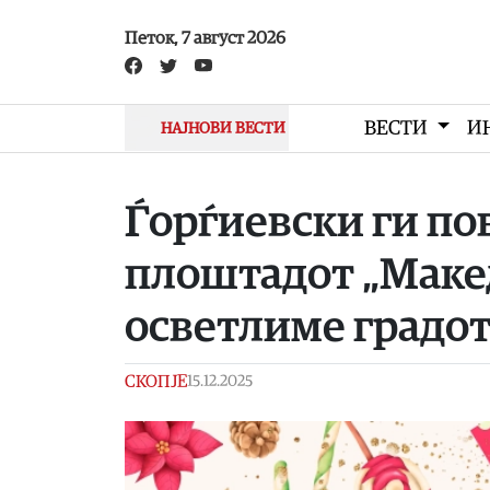
Skip to main content
Петок, 7 август 2026
ВЕСТИ
И
НАЈНОВИ ВЕСТИ
Ѓорѓиевски ги по
плоштадот „Макед
осветлиме градо
СКОПЈЕ
15.12.2025