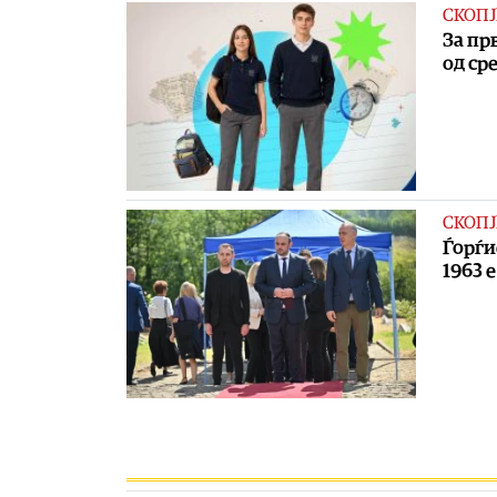
СКОПЈ
За пр
од ср
СКОПЈ
Ѓорѓи
1963 