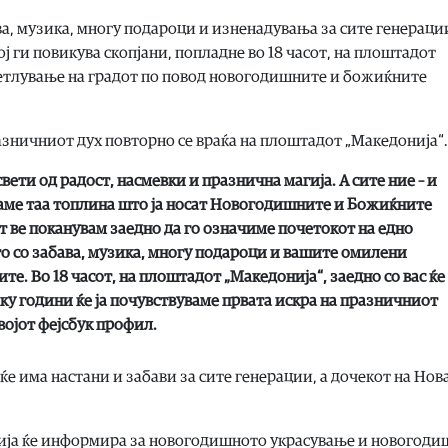
а, музика, многу подароци и изненадувања за сите генераци
ј ги повикува скопјани, попладне во 18 часот, на плоштадот
ветлување на градот по повод новогодишните и божиќните
азничниот дух повторно се враќа на плоштадот „Македонија“.
вети од радост, насмевки и празнична магија. А сите ние – и
ваме таа топлина што ја носат Новогодишните и Божиќните
т ве поканувам заедно да го означиме почетокот на едно
о со забава, музика, многу подароци и вашите омилени
те. Во 18 часот, на плоштадот „Македонија“, заедно со вас ќе
ку години ќе ја почувствуваме првата искра на празничниот
војот фејсбук профил.
 ќе има настани и забави за сите генерации, а дочекот на Нов
ија ќе информира за новогодишното украсување и новогоди