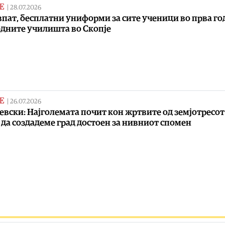
Е
|
28.07.2026
впат, бесплатни униформи за сите ученици во прва г
едните училишта во Скопје
Е
|
26.07.2026
евски: Најголемата почит кон жртвите од земјотресот
е да создадеме град достоен за нивниот спомен