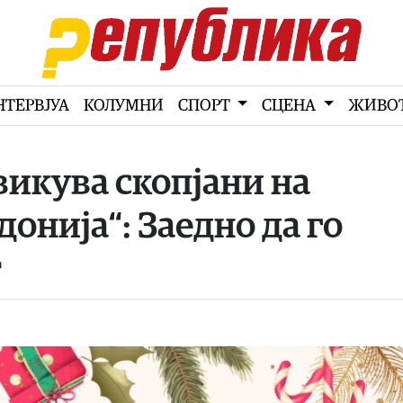
НТЕРВЈУА
КОЛУМНИ
СПОРТ
СЦЕНА
ЖИВО
викува скопјани на
онија“: Заедно да го
т