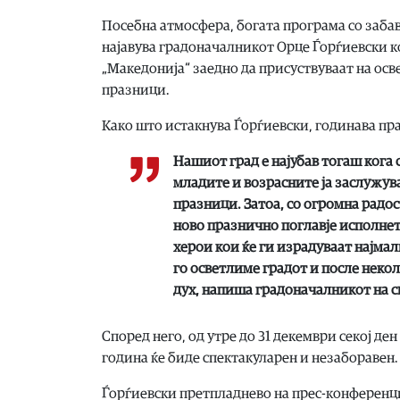
Посебна атмосфера, богата програма со забав
најавува градоначалникот Орце Ѓорѓиевски ко
„Македонија“ заедно да присуствуваат на ос
празници.
Како што истакнува Ѓорѓиевски, годинава пр
Нашиот град е најубав тогаш кога с
младите и возрасните ја заслужу
празници. Затоа, со огромна радос
ново празнично поглавје исполнет
херои кои ќе ги израдуваат најмали
го осветлиме градот и после некол
дух, напиша градоначалникот на с
Според него, од утре до 31 декември секој ден
година ќе биде спектакуларен и незаборавен.
Ѓорѓиевски претпладнево на прес-конференц