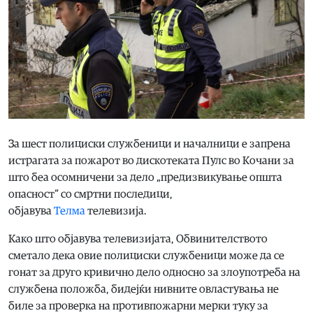
За шест полициски службеници и началници е запрена
истрагата за пожарот во дискотеката Пулс во Кочани за
што беа осомничени за дело „предизвикување општа
опасност“ со смртни последици,
објавува
Телма
телевизија.
Како што објавува телевизијата, Обвинителството
сметало дека овие полициски службеници може да се
гонат за друго кривично дело односно за злоупотреба на
службена положба, бидејќи нивните овластувања не
биле за проверка на противпожарни мерки туку за