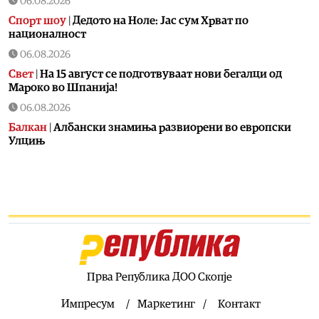
06.08.2026
Спорт шоу
|
Дедото на Ноле: Јас сум Хрват по
националност
06.08.2026
Свет
|
На 15 август се подготвуваат нови бегалци од
Мароко во Шпанија!
06.08.2026
Балкан
|
Албански знамиња развиорени во европски
Улцињ
06.08.2026
Балкан
|
Зеленски в сабота во официјална посета на
Србија, ќе се сретне со Вучиќ
06.08.2026
Македонија
|
Помалку првачиња, помалку иднина:
Демографската криза веќе стигна до училишните
клупи
Прва Република ДОО Скопје
06.08.2026
Балкан
|
Први случаи на западнонилска треска во
Импресум
Маркетинг
Контакт
Србија: Две постари лица во Белград хоспитализирани