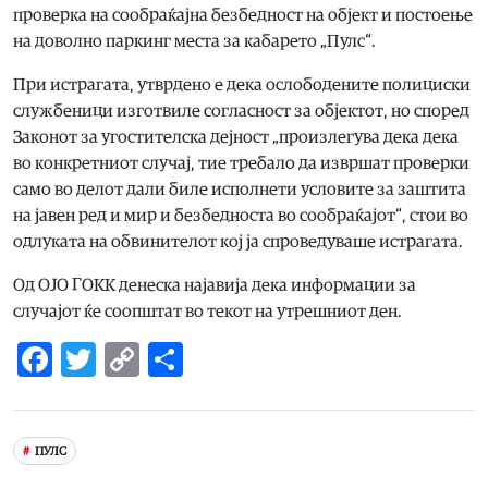
проверка на сообраќајна безбедност на објект и постоење
на доволно паркинг места за кабарето „Пулс“.
При истрагата, утврдено е дека ослободените полициски
службеници изготвиле согласност за објектот, но според
Законот за угостителска дејност „произлегува дека дека
во конкретниот случај, тие требало да извршат проверки
само во делот дали биле исполнети условите за заштита
на јавен ред и мир и безбедноста во сообраќајот“, стои во
одлуката на обвинителот кој ја спроведуваше истрагата.
Од ОЈО ГОКК денеска најавија дека информации за
случајот ќе соопштат во текот на утрешниот ден.
Facebook
Twitter
Copy
Share
Link
ПУЛС