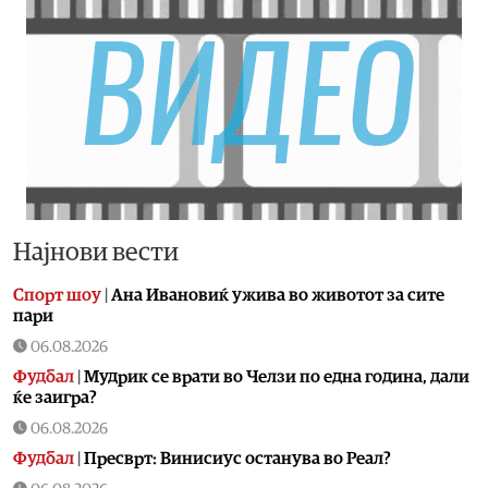
Најнови вести
Спорт шоу
|
Aна Ивановиќ ужива во животот за сите
пари
06.08.2026
Фудбал
|
Мудрик се врати во Челзи по една година, дали
ќе заигра?
06.08.2026
Фудбал
|
Пресврт: Винисиус останува во Реал?