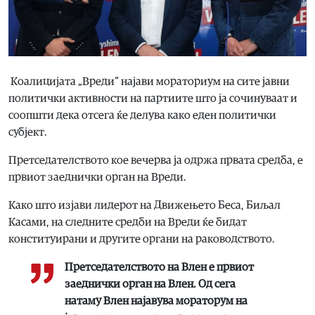
Коалицијата „Вреди“ најави мораториум на сите јавни
политички активности на партиите што ја сочинуваат и
соопшти дека отсега ќе делува како еден политички
субјект.
Претседателството кое вечерва ја одржа првата средба, е
првиот заеднички орган на Вреди.
Како што изјави лидерот на Движењето Беса, Биљал
Касами, на следните средби на Вреди ќе бидат
конституирани и другите органи на раководството.
Претседателството на Влен е првиот
заеднички орган на Влен. Од сега
натаму Влен најавува мораторум на