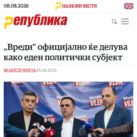
Skip to main content
08.08.2026
НАЈНОВИ ВЕСТИ
„Вреди“ официјално ќе делува
како еден политички субјект
МАКЕДОНИЈА
29.04.2025