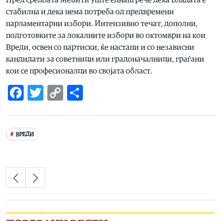
Пред средбата Меџити уште еднаш рече дека Владата е
стабилна и дека нема потреба од предвремени
парламентарни избори. Интензивно течат, дополни,
подготовките за локалните избори во октомври на кои
Вреди, освен со партиски, ќе настапи и со независни
кандидати за советници или градоначалници, граѓани
кои се професионалци во својата област.
Facebook
Twitter
Copy
Share
Link
ВРЕДИ