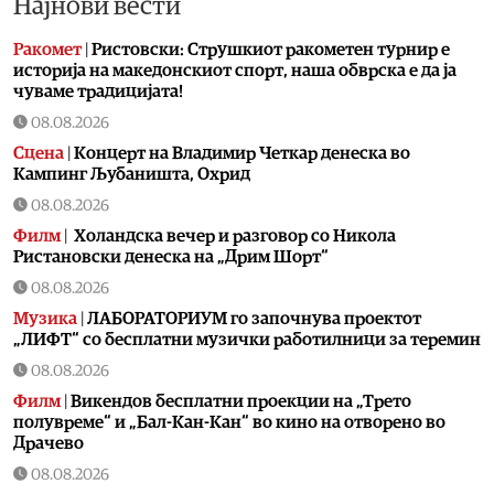
Најнови вести
Ракомет
|
Ристовски: Струшкиот ракометен турнир е
историја на македонскиот спорт, наша обврска е да ја
чуваме традицијата!
08.08.2026
Сцена
|
Концерт на Владимир Четкар денеска во
Кампинг Љубаништа, Охрид
08.08.2026
Филм
|
Холандска вечер и разговор со Никола
Ристановски денеска на „Дрим Шорт“
08.08.2026
Музика
|
ЛАБОРАТОРИУМ го започнува проектот
„ЛИФТ“ со бесплатни музички работилници за теремин
08.08.2026
Филм
|
Викендов бесплатни проекции на „Трето
полувреме“ и „Бал-Кан-Кан“ во кино на отворено во
Драчево
08.08.2026