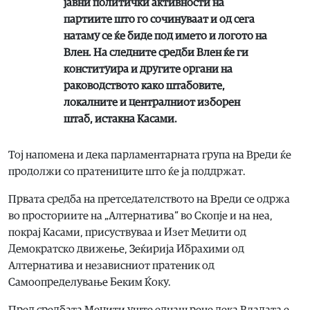
јавни политички активности на
партиите што го сочинуваат и од сега
натаму се ќе биде под името и логото на
Влен. На следните средби Влен ќе ги
конституира и другите органи на
раководството како штабовите,
локалните и централниот изборен
штаб,
истакна Касами.
Тој напомена и дека парламентарната група на Вреди ќе
продолжи со пратениците што ќе ја поддржат.
Првата средба на претседателството на Вреди се одржа
во просториите на „Алтернатива“ во Скопје и на неа,
покрај Касами, присуствуваа и Изет Меџити од
Демократско движење, Зеќирија Ибрахими од
Алтернатива и независниот пратеник од
Самоопределување Беким Ќоку.