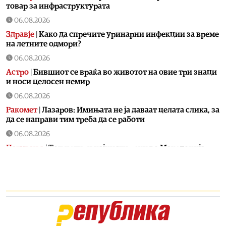
товар за инфраструктурата
06.08.2026
Здравје
|
Како да спречите уринарни инфекции за време
на летните одмори?
06.08.2026
Астро
|
Бившиот се враќа во животот на овие три знаци
и носи целосен немир
06.08.2026
Ракомет
|
Лазаров: Имињата не ја даваат целата слика, за
да се направи тим треба да се работи
06.08.2026
Патувања
|
Топ четири најчисти реки во Македонија:
Каде да се капете, рибарите и уживате ова лето
06.08.2026
Скопје
|
Водно ќе добие моторички парк од паднатите
дрвја од невремето во Скопје
06.08.2026
Здравје
|
МЗ: Комисија ќе спроведе стручен надзор за