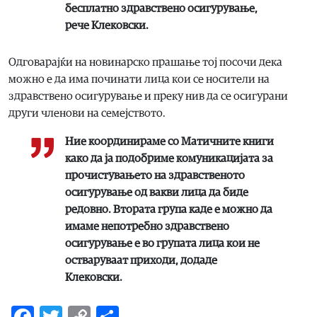
бесплатно здравствено осигурување,
рече Клековски.
Одговарајќи на новинарско прашање тој посочи дека
можно е да има починати лица кои се носители на
здравствено осигурување и преку нив да се осигурани
други членови на семејството.
Ние координираме со Матичните книги
како да ја подобриме комуникацијата за
прочистувањето на здравственото
осигурување од вакви лица да биде
редовно. Втората група каде е можно да
имаме непотребно здравствено
осигурување е во групата лица кои не
остваруваат приходи, додаде
Клековски.