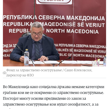
Фонд за здравствено осигурување / Сашо Клековски,
директор на ФЗО
Во Македонија како социјална држава немаме категории
граѓани кои не се покриени со здравствено осигурување.
Постојат многу основи предвидени со закон за
здравствено осигурување кои нудат сеопфатност, а за