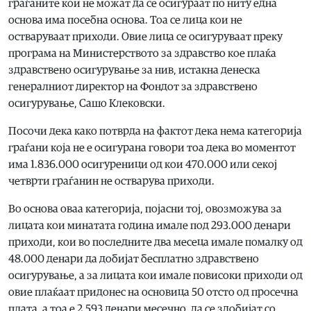
граѓаните кои не можат да се осигураат по ниту една
основа има посебна основа. Тоа се лица кои не
остваруваат приходи. Овие лица се осигуруваат преку
програма на Министерството за здравство кое плаќа
здравствено осигурување за нив, истакна денеска
генералниот директор на Фондот за здравствено
осигурување, Сашо Клековски.
Посочи дека како потврда на фактот дека нема категорија
граѓани која не е осигурана говори тоа дека во моментот
има 1.836.000 осигуреници од кои 470.000 или секој
четврти граѓанин не остварува приходи.
Во основа оваа категорија, појасни тој, овозможува за
лицата кои минатата година имале под 293.000 денари
приходи, кои во последните два месеца имале помалку од
48.000 денари да добијат бесплатно здравствено
осигурување, а за лицата кои имале повисоки приходи од
овие плаќаат придонес на основица 50 отсто од просечна
плата, а тоа е 2.593 денари месечно, да се здобијат со