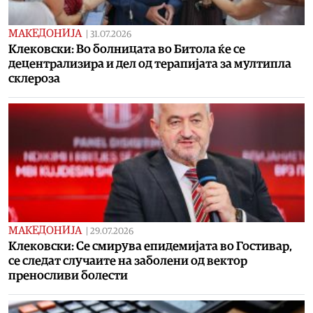
МАКЕДОНИЈА
|
31.07.2026
Клековски: Во болницата во Битола ќе се
децентрализира и дел од терапијата за мултипла
склероза
МАКЕДОНИЈА
|
29.07.2026
Клековски: Се смирува епидемијата во Гостивар,
се следат случаите на заболени од вектор
преносливи болести