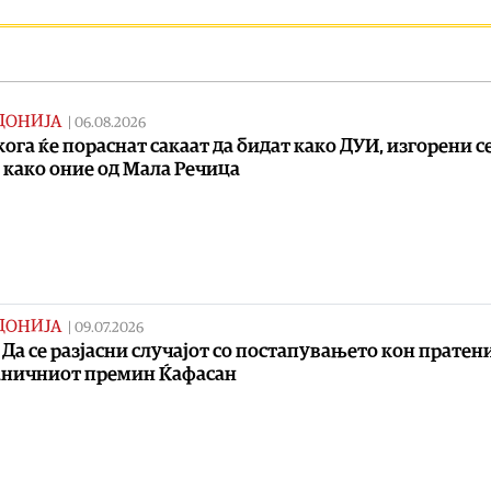
ДОНИЈА
|
06.08.2026
кога ќе пораснат сакаат да бидат како ДУИ, изгорени се
 како оние од Мала Речица
ДОНИЈА
|
09.07.2026
 Да се разјасни случајот со постапувањето кон прате
аничниот премин Ќафасан