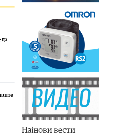
 да
ниците
Најнови вести