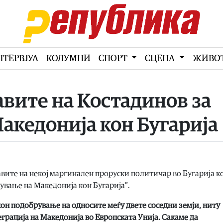
НТЕРВЈУА
КОЛУМНИ
СПОРТ
СЦЕНА
ЖИВО
авите на Костадинов за
акедонија кон Бугарија
вите на некој маргинален проруски политичар во Бугарија ко
ување на Македонија кон Бугарија”.
кон подобрување на односите меѓу двете соседни земји, ниту
еграција на Македонија во Европската Унија. Сакаме да