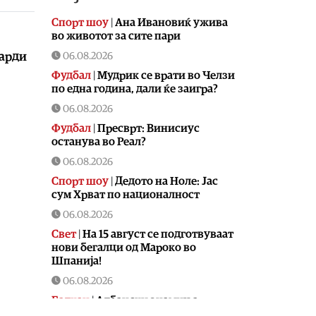
Спорт шоу
|
Aна Ивановиќ ужива
во животот за сите пари
06.08.2026
дарди
Фудбал
|
Мудрик се врати во Челзи
по една година, дали ќе заигра?
06.08.2026
Фудбал
|
Пресврт: Винисиус
останува во Реал?
06.08.2026
Спорт шоу
|
Дедото на Ноле: Јас
сум Хрват по националност
06.08.2026
Свет
|
На 15 август се подготвуваат
нови бегалци од Мароко во
Шпанија!
06.08.2026
Балкан
|
Албански знамиња
развиорени во европски Улцињ