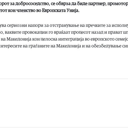
орот за добрососедство, се обврза да биде партнер, промото
тот кон членство во Европската Унија.
ува сериозни напори за отстранување на пречките за испол
Но, ваквите провокации го враќаат процесот назад и прават ш
на Македонија кон целосна интеграција во европското семејс
нтересите на граѓаните на Македонија и на обезбедување си