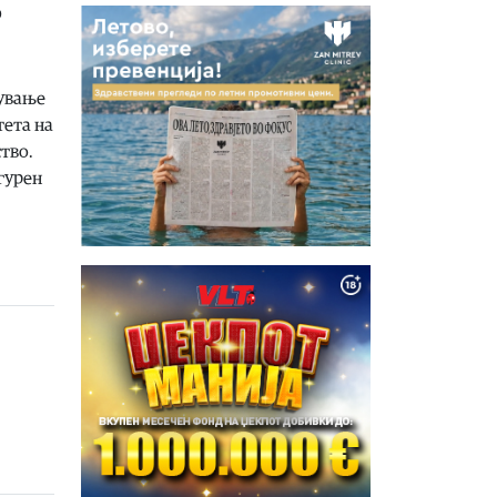
р
нување
тета на
тво.
гурен