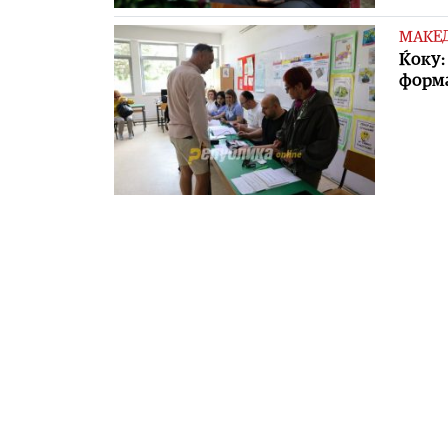
МАКЕ
Ќоку:
форма