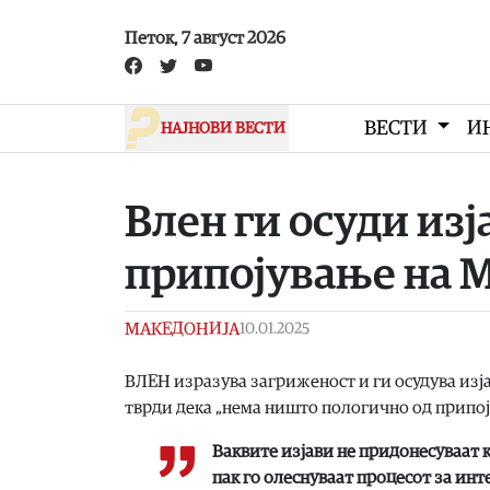
Skip to main content
Петок, 7 август 2026
ВЕСТИ
И
НАЈНОВИ ВЕСТИ
Влен ги осуди изј
припојување на М
МАКЕДОНИЈА
10.01.2025
ВЛЕН изразува загриженост и ги осудува изја
тврди дека „нема ништо пологично од припој
Ваквите изјави не придонесуваат 
пак го олеснуваат процесот за инт