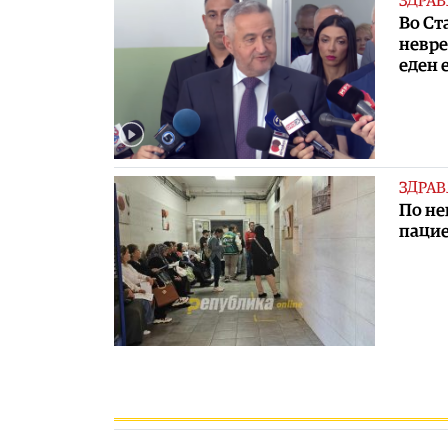
ЗДРАВ
Во Ст
невре
еден 
ЗДРАВ
По не
паци