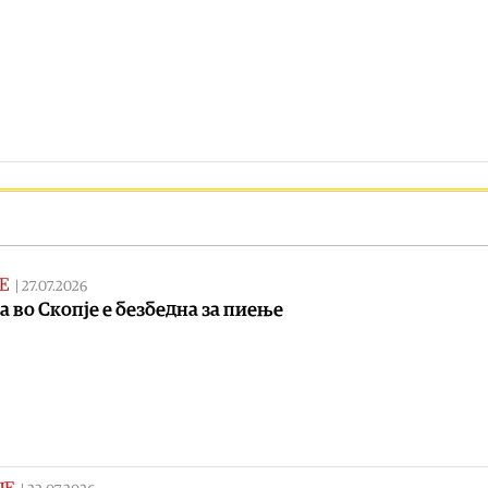
Е
|
27.07.2026
а во Скопје е безбедна за пиење