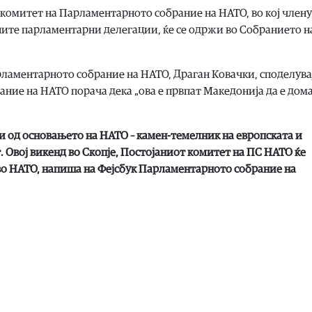
комитет на Парламентарното собрание на НАТО, во кој член
те парламентарни делегации, ќе се одржи во Собранието н
ламентарното собрание на НАТО, Драган Ковачки, споделувај
ание на НАТО порача дека „ова е првпат Македонија да е дом
и од основањето на НАТО – камен-темелник на европската и
 Овој викенд во Скопје, Постојаниот комитет на ПС НАТО ќе
во НАТО, напиша на Фејсбук Парламентарното собрание на