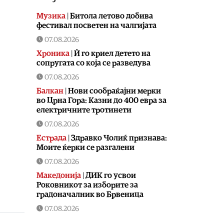
Музика
|
Битола летово добива
фестивал посветен на чалгијата
07.08.2026
Хроника
|
Ѝ го криел детето на
сопругата со која се разведува
07.08.2026
Балкан
|
Нови сообраќајни мерки
во Црна Гора: Казни до 400 евра за
електричните тротинети
07.08.2026
Естрада
|
Здравко Чолиќ признава:
Моите ќерки се разгалени
07.08.2026
Македонија
|
ДИК го усвои
Роковникот за изборите за
градоначалник во Брвеница
07.08.2026
Свет
|
Дрон со експлозив