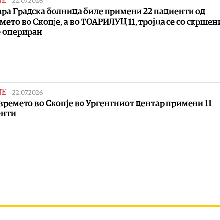
ЈЕ
|
22.07.2026
ара Градска болница биле примени 22 пациенти од
мето во Скопје, а во ТОАРИЛУЦ 11, тројца се со скршен
е опериран
ЈЕ
|
22.07.2026
времето во Скопје во Ургентниот центар примени 11
енти