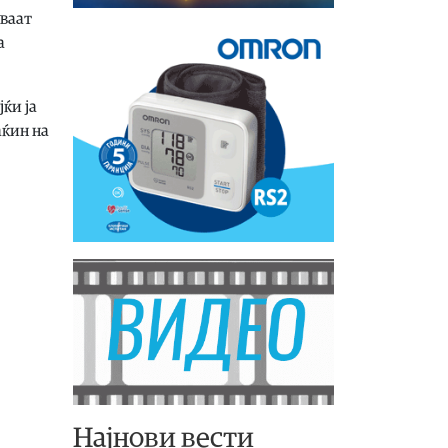
уваат
а
ќи ја
аќин на
Најнови вести