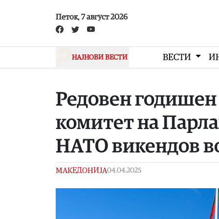
Skip to main content
Петок, 7 август 2026
ВЕСТИ
И
НАЈНОВИ ВЕСТИ
Редовен годишен 
комитет на Парла
НАТО викендов во
МАКЕДОНИЈА
04.04.2025