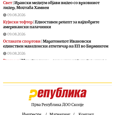
Свет
|
Ирански медиум објави видео со врховниот
лидер, Моџтаба Хамнеи
09.08.2026
Кујнски тефтер
|
Едноставен рецепт за најдобрите
американски палачинки
09.08.2026
Останати спортови
|
Маратонецот Ивановски
единствен македонски атлетичар на ЕП во Бирмингем
09.08.2026
Ракомет
|
Македонските ракометни кадети деветти во
Европа
09.08.2026
Македонија
|
Седум бебиња родени за два дена во
болницата во Кочани
09.08.2026
Економија
|
Приходите на Агенцијата за управување со
одземен имот пораснале за речиси 90 отсто во споредба
Прва Република ДОО Скопје
со лани
Импресум
Маркетинг
Контакт