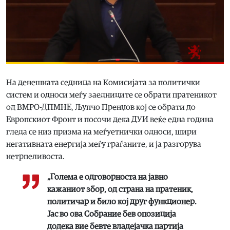
На денешната седница на Комисијата за политички
систем и односи меѓу заедниците се обрати пратеникот
од ВМРО-ДПМНЕ, Љупчо Пренџов кој се обрати до
Европскиот Фронт и посочи дека ДУИ веќе една година
гледа се низ призма на меѓуетнички односи, шири
негативната енергија меѓу граѓаните, и ја разгорува
нетрпеливоста.
„Голема е одговорноста на јавно
кажаниот збор, од страна на пратеник,
политичар и било кој друг функционер.
Јас во ова Собрание бев опозиција
додека вие бевте владејачка партија