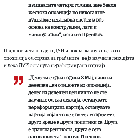
изминатите четири години, ние бевме
жестока опозиција но никогаш не
пуштавме негативна енергија врз
основа на конструкции, лаги и
манипулации“, истакна Пренџов.
Пренџов истакна дека ДУИ и покрај казнувањето со
опозиција од страна на граѓаните, не ја научиле лекцијата
и дека ДУИ останува нереформирана партија.
„Денеска е една година 8 Мај, лани на
денешен ден отидовте во опозиција,
денес на денешен ден ништо не сте
научиле од таа лекција, останувате
нереформирана партија, останувате
партија којашто не е во тек со времето,
друго време е други политики се. Друга
е транспарентноста, друга е сега
одговорноста“, посочи Пренџов.