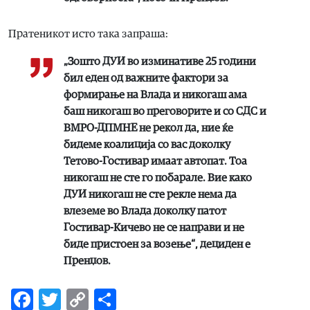
Пратеникот исто така запраша:
„Зошто ДУИ во изминативе 25 години
бил еден од важните фактори за
формирање на Влада и никогаш ама
баш никогаш во преговорите и со СДС и
ВМРО-ДПМНЕ не рекол да, ние ќе
бидеме коалиција со вас доколку
Тетово-Гостивар имаат автопат. Тоа
никогаш не сте го побарале. Вие како
ДУИ никогаш не сте рекле нема да
влеземе во Влада доколку патот
Гостивар-Кичево не се направи и не
биде пристоен за возење“, дециден е
Пренџов.
Facebook
Twitter
Copy
Share