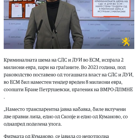
Криминалната шема на СДС и ДУИ во ЕСМ, испрала 2
милиони евра, пари на граѓаните. Во 2023 година, под
раководство поставено од тогашната власт на СДС и ДУИ,
во ЕСМ бил наместен тендер вреден 8 милиони евра,
соопшти Бране Петрушевски, пратеник на ВМРО-ДПМНЕ
.
„Наместо транспарентна јавна набавка, биле вклучени
две правни лица, едно од Скопје и едно од Куманово, со
однапред поделенa улога.
Фирмата од Куманово, се јавила со непотполна