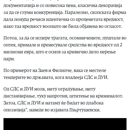
документација и со повисока цена, класична декорација
за да се глуми конкуренција. Паралелно, скопската фирма
дала понуда речиси идентична со проценетата вредност,
иако таа вредност воопшто не била објавена во огласот.
Потоа, за да се испере трагата, осомничените, пуштале во
оптек, примале и пренесувале средства во вредност од 2
милиони евра, што е основ за кривично дело перење
пари.
По примерот на Заев и Филипче, вака се местеле
тендерите во државата, кога владееја СДС и ДУИ.
Од СДС и ДУИ молк, ниту оградување, ниту
дистанцирање, туку напротив, штитење на криминалот.
Затоа, СДС и ДУИ и натаму ќе бидат во длабока
опозиција“, наведе во изјавата Пњртушевски.