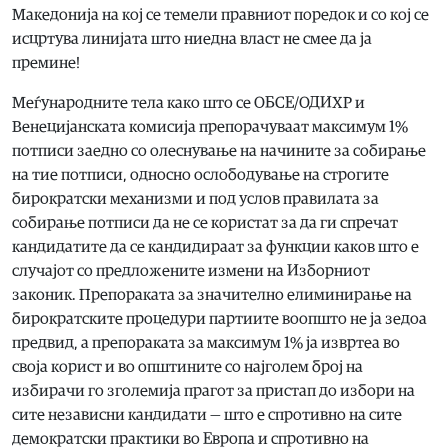
Македонија на кој се темели правниот поредок и со кој се
исцртува линијата што ниедна власт не смее да ја
премине!
Меѓународните тела како што се ОБСЕ/ОДИХР и
Венецијанската комисија препорачуваат максимум 1%
потписи заедно со олеснување на начините за собирање
на тие потписи, односно ослободување на строгите
бирократски механизми и под услов правилата за
собирање потписи да не се користат за да ги спречат
кандидатите да се кандидираат за функции каков што е
случајот со предложените измени на Изборниот
законик. Препораката за значително елиминирање на
бирократските процедури партиите воопшто не ја зедоа
предвид, а препораката за максимум 1% ја извртеа во
своја корист и во општините со најголем број на
избирачи го зголемија прагот за пристап до избори на
сите независни кандидати — што е спротивно на сите
демократски практики во Европа и спротивно на