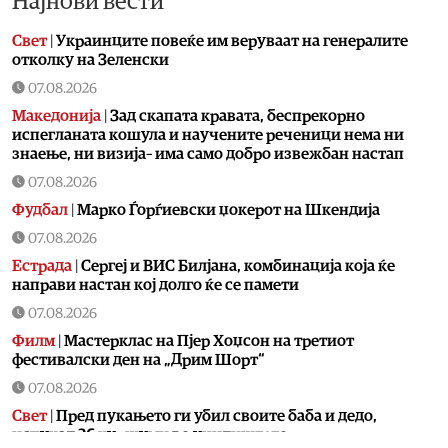
Најнови вести
Свет
|
Украинците повеќе им веруваат на генералите
отколку на Зеленски
07.08.2026
Македонија
|
Зад скапата кравата, беспрекорно
испегланата кошула и научените реченици нема ни
знаење, ни визија– има само добро извежбан настап
07.08.2026
Фудбал
|
Марко Ѓорѓиевски џокерот на Шкендија
07.08.2026
Естрада
|
Сергеј и ВИС Билјана, комбинација која ќе
направи настан кој долго ќе се памети
07.08.2026
Филм
|
Мастерклас на Пјер Хоџсон на третиот
фестивалски ден на „Дрим Шорт“
07.08.2026
Свет
|
Пред пукањето ги убил своите баба и дедо,
испукал 26 куршуми во училиштето