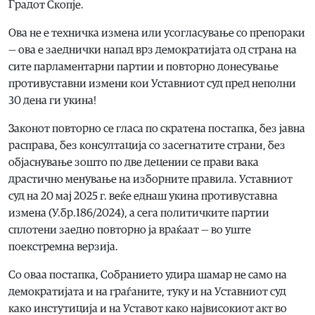
Градот Скопје.
Ова не е техничка измена или усогласување со препораки
— ова е заеднички напад врз демократијата од страна на
сите парламентарни партии и повторно донесување
противуставни измени кои Уставниот суд пред неполни
30 дена ги укина!
Законот повторно се гласа пo скратена постапка, без јавна
расправа, без консултација со засегнатите страни, без
објаснување зошто по две децении се прави вака
драстично менување на изборните правила. Уставниот
суд на 20 мај 2025 г. веќе еднаш укина противуставна
измена (У.бр.186/2024), а сега политичките партии
сплотени заедно повторно ја враќаат — во уште
поекстремна верзија.
Со оваа постапка, Собранието удира шамар не само на
демократијата и на граѓаните, туку и на Уставниот суд
како инстутиција и на Уставот како највисокиот акт во