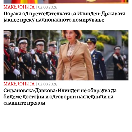
МАКЕДОНИЈА
|
02.08.2026
Порака од претседателката за Илинден: Државата
јакнее преку националното помирување
МАКЕДОНИЈА
|
02.08.2026
Сиљановска-Давкова: Илинден нè обврзува да
бидеме достојни и одговорни наследници на
славните предци