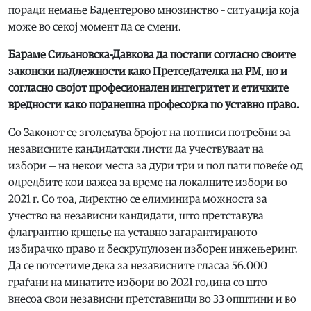
поради немање Бадентерово мнозинство – ситуација која
може во секој момент да се смени.
Бараме Сиљановска-Давкова да постапи согласно своите
законски надлежности како Претседателка на РМ, но и
согласно својот професионален интегритет и етичките
вредности како поранешна професорка по уставно право.
Со Законот се зголемува бројот на потписи потребни за
независните кандидатски листи да учествуваат на
избори — на некои места за дури три и пол пати повеќе од
одредбите кои важеа за време на локалните избори во
2021 г. Со тоа, директно се елиминира можноста за
учество на независни кандидати, што претставува
флагрантно кршење на уставно загарантираното
избирачко право и бескрупулозен изборен инжењеринг.
Да се потсетиме дека за независните гласаа 56.000
граѓани на минатите избори во 2021 година со што
внесоа свои независни претставници во 33 општини и во