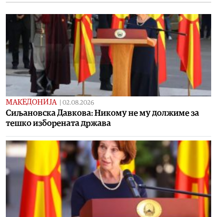
МАКЕДОНИЈА
|
02.08.2026
Сиљановска Давкова: Никому не му должиме за
тешко изборената држава