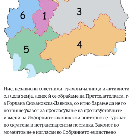
Ние, независни советници, градоначалници и активисти
од цела земја, денес ѝ се обраќаме на Претседателката, г-
а Гордана Сиљановска-Давкова, со итно барање да не го
потпише указот за прогласување на противуставните
измени на Изборниот законик кои повторно се туркаат
по скратена и нетранспарентна постапка. Законот во
моментов не е изгласан во Собранието единствено