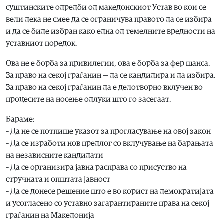
суштинските одредби од македонскиот Устав во кои се
вели дека не смее да се ограничува правото да се избира
и да се биде избран како една од темелните вредности на
уставниот поредок.
Ова не е борба за привилегии, ова е борба за фер шанса.
За право на секој граѓанин — да се кандидира и да избира.
За право на секој граѓанин да е делотворно вклучен во
процесите на носење одлуки што го засегаат.
Бараме:
– Да не се потпише указот за прогласување на овој закон
– Да се изработи нов предлог со вклучување на барањата
на независните кандидати
– Да се организира јавна расправа со присуство на
стручната и општата јавност
– Да се донесе решение што е во корист на демократијата
и усогласено со уставно загарантираните права на секој
граѓанин на Македонија