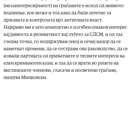
(незаинтересираност) на граѓаните е исход од нивното
владеење, кое може и тоа како да биде штетно за
државата и контролата врз актуелната власт.
Најкриво ми е што комплетно е изгубен секаков интерес
кај јавноста и релеватност кај луѓето за СДСМ, и од таа
гледна точка, го поддржувам секој и сечиј напор да се
наметнат промени, да се отстрани ова раководство, да се
извади партијата од приватните и тесните интереси на
еден криминоген клан, и таа да се врати во рацете на
вистинските членови, гласачи и посветени граѓани,
пишува Мицковски.