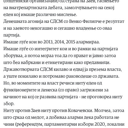
(општински организации) од страна на Заев, гаснењето
на внатрепартиската дебата, замолчувањето на секој
еден кој имаше различно мислење.
Денешната агонија на СДСМ со Венко Филипче е резултат
и на заевото некогашно и сегашно владеење со оваа
партија.
Имаше луѓе кои во 2013, 2014, 2015 алармираа.
Имаше луѓе со интегритет кои и во рамки на партијата
зборуваа, а потоа мораа тоа да го прават и јавно затоа
што беа набркани и етикетирани како предавници.
Државотворната СДСМ килаво и едвај ја презема власта,
а уште покилаво и потромаво раководеше со државата.
Но, во моментите на власт речиси ниту еден од
функционерите и денеска (со право) загрижени за
начинот на кој се развива партијата – не проговореа ниту
збор.
Ниту против Заев ниту против Ковачевски. Молчеа, затоа
што сркаа од медот, а добиваа аларми дека работата не
чини (референдум, парламентарни избори 2020, локални