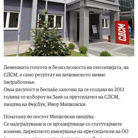
Денешната голгота и безизлезноста на опозицијата, на
СДСМ, е само резултат на децениското нивно
(не)работење.
Оваа расулост и беспаќе започна да се создава во 2013
година со изборот на Заев за претседател на СДСМ,
пишува на Фејсбук, Ивор Мицковски.
Понатаму во постот Мицковски пишува:
Се надградуваше и се прошируваше со статутарните
измени, директното именување на претседатели на ОО