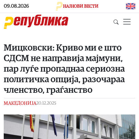
Skip to main content
09.08.2026
НАЈНОВИ ВЕСТИ
Мицковски: Криво ми е што
СДСМ не направија мајмуни,
пар луѓе пропаднаа сериозна
политичка опција, разочараа
членство, граѓанство
МАКЕДОНИЈА
20.12.2025