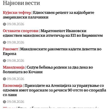
Најнови вести
Кујнски тефтер
|
Едноставен рецепт за најдобрите
американски палачинки
09.08.2026
Останати спортови
|
Маратонецот Ивановски
единствен македонски атлетичар на ЕП во Бирмингем
09.08.2026
Ракомет
|
Македонските ракометни кадети деветти во
Европа
09.08.2026
Македонија
|
Седум бебиња родени за два дена во
болницата во Кочани
09.08.2026
Економија
|
Приходите на Агенцијата за управување со
одземен имот пораснале за речиси 90 отсто во споредба
со лани
09.08.2026
Живот
|
Една работа што ја правиме веднаш штом ќе