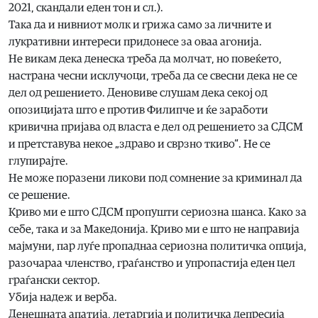
2021, скандали еден тон и сл.).
Така да и нивниот молк и грижа само за личните и
лукративни интереси придонесе за оваа агонија.
Не викам дека денеска треба да молчат, но повеќето,
настрана чесни исклучоци, треба да се свесни дека не се
дел од решението. Деновиве слушам дека секој од
опозицијата што е против Филипче и ќе заработи
кривична пријава од власта е дел од решението за СДСМ
и претставува некое „здраво и сврзно ткиво“. Не се
глупирајте.
Не може поразени ликови под сомнение за криминал да
се решение.
Криво ми е што СДСМ пропушти сериозна шанса. Како за
себе, така и за Македонија. Криво ми е што не направија
мајмуни, пар луѓе пропаднаа сериозна политичка опција,
разочараа членство, граѓанство и упропастија еден цел
граѓански сектор.
Убија надеж и верба.
Денешната апатија, летаргија и политичка депресија