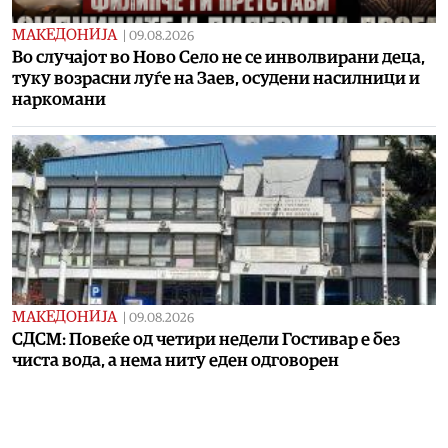
МАКЕДОНИЈА
|
09.08.2026
Во случајот во Ново Село не се инволвирани деца,
туку возрасни луѓе на Заев, осудени насилници и
наркомани
МАКЕДОНИЈА
|
09.08.2026
СДСМ: Повеќе од четири недели Гостивар е без
чиста вода, а нема ниту еден одговорен