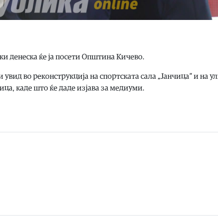
и денеска ќе ја посети Општина Кичево.
увид во реконструкција на спортската сала „Јанчица“ и на у
ица, каде што ќе даде изјава за медиуми.