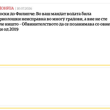
ДОНИЈА
|
30.07.2026
ски до Филипче: Во ваш мандат водата била
риолошки неисправна во многу градови, а вие не сте
ле ништо – Обвинителството да се позанимава со овие
и од 2019