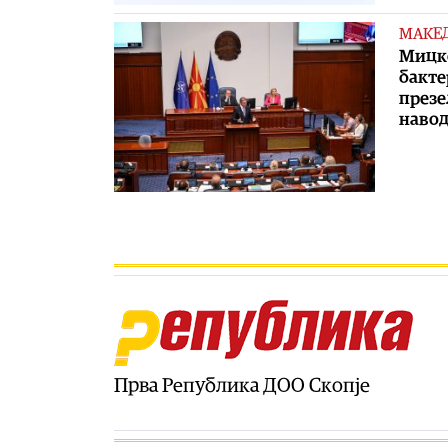
МАКЕ
Мицко
бакте
презе
навод
Прва Република ДОО Скопје