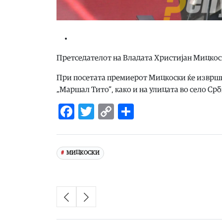
Претседателот на Владата Христијан Мицкоск
При посетата премиерот Мицкоски ќе изврши 
„Маршал Тито“, како и на улицата во село Срб
Facebook
Twitter
Copy
Share
Link
МИЦКОСКИ