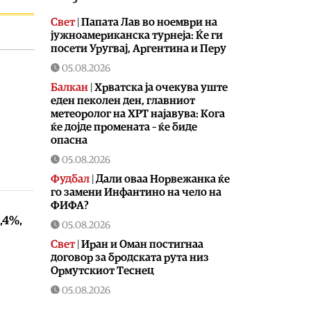
Свет
|
Папата Лав во ноември на
јужноамериканска турнеја: Ќе ги
посети Уругвај, Аргентина и Перу
05.08.2026
Балкан
|
Хрватска ја очекува уште
еден пеколен ден, главниот
метеоролог на ХРТ најавува: Кога
ќе дојде промената – ќе биде
опасна
05.08.2026
Фудбал
|
Дали оваа Норвежанка ќе
го замени Инфантино на чело на
ФИФА?
,4%,
05.08.2026
Свет
|
Иран и Оман постигнаа
договор за бродската рута низ
Ормутскиот Теснец
05.08.2026
Свет
|
Русија погодила уште три