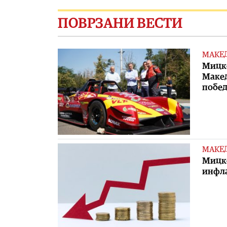
ПОВРЗАНИ ВЕСТИ
МАКЕ
Мицко
Макед
побед
МАКЕ
Мицко
инфла