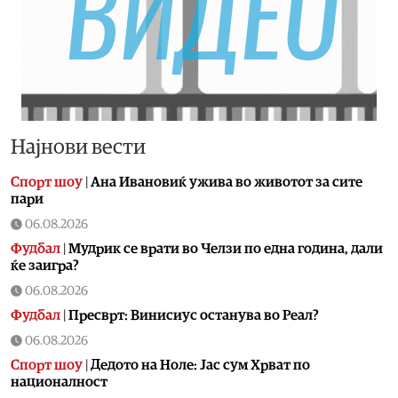
Најнови вести
Спорт шоу
|
Aна Ивановиќ ужива во животот за сите
пари
06.08.2026
Фудбал
|
Мудрик се врати во Челзи по една година, дали
ќе заигра?
06.08.2026
Фудбал
|
Пресврт: Винисиус останува во Реал?
06.08.2026
Спорт шоу
|
Дедото на Ноле: Јас сум Хрват по
националност