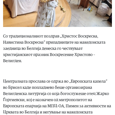
Со традиционалниот поздрав „Христос Воскресна,
Навистина Воскресна“ припадниците на македонската
заедница во Белгија денеска го чествуваат
христијанскиот празник Воскресение Христово –
Велигден.
Централната прослава се одржа во „Европската капела“
во Брисел каде попладнево беше организирана
Велигденска литургија со која богослужеше отец Жарко
Ѓоргиевски, кој е назначен од митрополитот на
Европската епархија на МПЦ-ОА, Пимен за активности на
Црквата во Белгија и негување на македонската