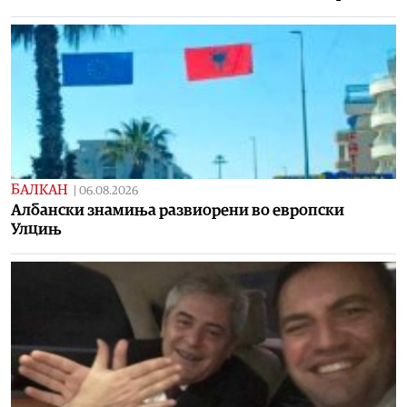
БАЛКАН
|
06.08.2026
Албански знамиња развиорени во европски
Улцињ