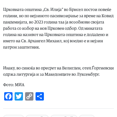
Црковната општина „Св. Илија“ во Брисел постои повеќе
години, но по нејзиното пасивизирање за време на Ковид
пандемијата, во 2023 година таа ја возобнови својата
работа со избор на нов Црковен одбор. Од минатата
година на називот на Црковната општина е додадено и
името на Св. Архангел Михаил, кој воедно е и нејзин
патрон заштитник.
Инаку, во синоќа во пресрет на Велигден, отец Ѓоргиевски
одржа литургија и за Македонците во Луксембург.
Фото: МИА
Facebook
Twitter
Copy
Share
Link