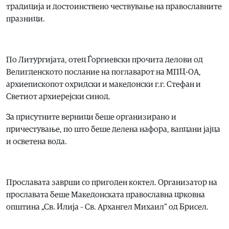
традиција и достоинствено чествување на православните
празници.
По Литургијата, отец Ѓоргиевски прочита делови од
Велигденското послание на поглаварот на МПЦ-ОА,
архиепископот охридски и македонски г.г. Стефан и
Светиот архиерејски синод.
За присутните верници беше организирано и
причестување, по што беше делена нафора, вапцани јајца
и осветена вода.
Прославата заврши со пригоден коктел. Организатор на
прославата беше Македонската православна црковна
општина „Св. Илија – Св. Архангел Михаил“ од Брисел.