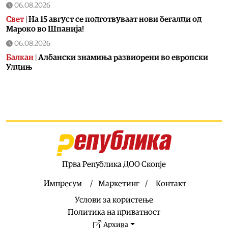
06.08.2026
Свет
|
На 15 август се подготвуваат нови бегалци од
Мароко во Шпанија!
06.08.2026
Балкан
|
Албански знамиња развиорени во европски
Улцињ
06.08.2026
Балкан
|
Зеленски в сабота во официјална посета на
Србија, ќе се сретне со Вучиќ
06.08.2026
Македонија
|
Помалку првачиња, помалку иднина:
Демографската криза веќе стигна до училишните
клупи
Прва Република ДОО Скопје
06.08.2026
Балкан
|
Први случаи на западнонилска треска во
Импресум
Маркетинг
Контакт
Србија: Две постари лица во Белград хоспитализирани
Услови за користење
со невроинвазивна форма
Политика на приватност
06.08.2026
Архива