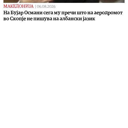
МАКЕДОНИЈА
|
06.08.2026
На Бујар Османи сега му пречи што на аеродромот
во Скопје не пишува на албански јазик