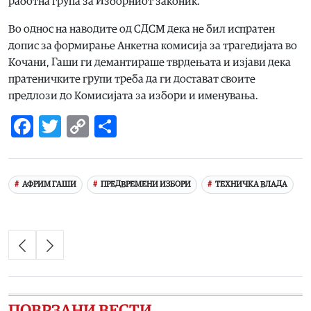
работна група за Изборниот законик.
Во однос на наводите од СДСМ дека не бил испратен
допис за формирање Анкетна комисија за трагедијата во
Кочани, Гаши ги демантираше тврдењата и изјави дека
пратеничките групи треба да ги достават своите
предлози до Комисијата за избори и именувања.
Facebook
Twitter
Copy
Share
Link
АФРИМ ГАШИ
ПРЕДВРЕМЕНИ ИЗБОРИ
ТЕХНИЧКА ВЛАДА