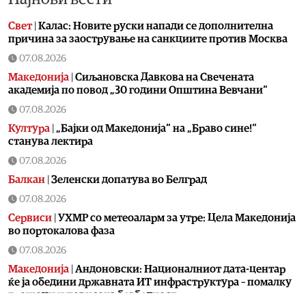
Свет
|
Калас: Новите руски напади се дополнителна
причина за заострување на санкциите против Москва
07.08.2026
Македонија
|
Сиљановска Давкова на Свечената
академија по повод „30 години Општина Вевчани“
07.08.2026
Култура
|
„Бајки од Македонија“ на „Браво сине!“
станува лектира
07.08.2026
Балкан
|
Зеленски допатува во Белград
07.08.2026
Сервиси
|
УХМР со метеоаларм за утре: Цела Македонија
во портокалова фаза
07.08.2026
Македонија
|
Андоновски: Националниот дата-центар
ќе ја обедини државната ИТ инфраструктура – помалку
трошоци и повисока безбедност