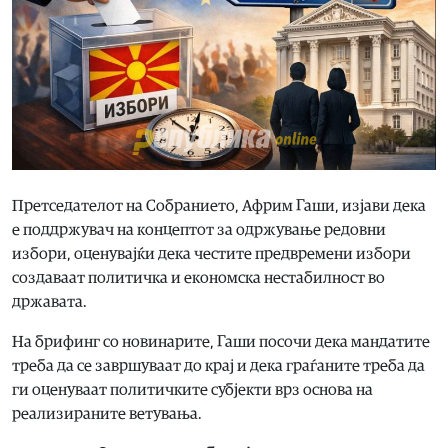
Претседателот на Собранието, Африм Гаши, изјави дека
е поддржувач на концептот за одржување редовни
избори, оценувајќи дека честите предвремени избори
создаваат политичка и економска нестабилност во
државата.
На брифинг со новинарите, Гаши посочи дека мандатите
треба да се завршуваат до крај и дека граѓаните треба да
ги оценуваат политичките субјекти врз основа на
реализираните ветувања.