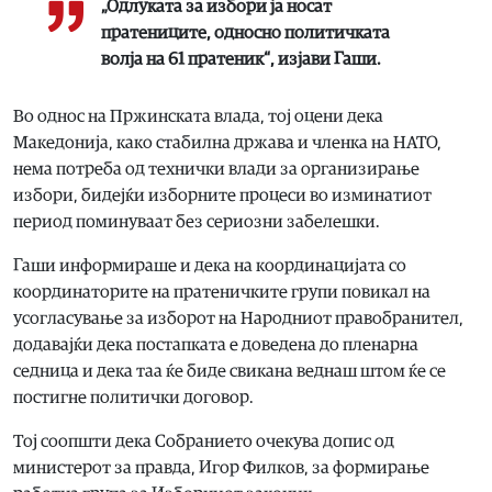
„Одлуката за избори ја носат
пратениците, односно политичката
волја на 61 пратеник“, изјави Гаши.
Во однос на Пржинската влада, тој оцени дека
Македонија, како стабилна држава и членка на НАТО,
нема потреба од технички влади за организирање
избори, бидејќи изборните процеси во изминатиот
период поминуваат без сериозни забелешки.
Гаши информираше и дека на координацијата со
координаторите на пратеничките групи повикал на
усогласување за изборот на Народниот правобранител,
додавајќи дека постапката е доведена до пленарна
седница и дека таа ќе биде свикана веднаш штом ќе се
постигне политички договор.
Тој соопшти дека Собранието очекува допис од
министерот за правда, Игор Филков, за формирање