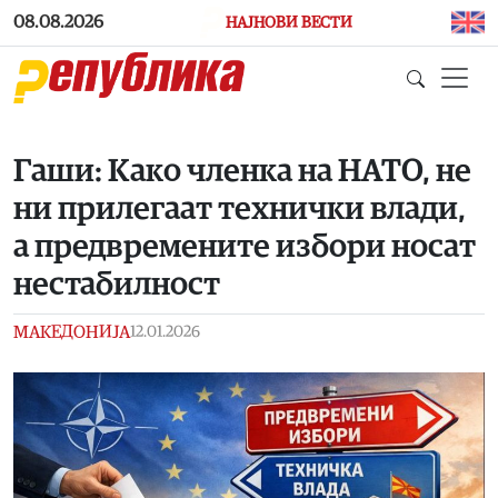
Skip to main content
08.08.2026
НАЈНОВИ ВЕСТИ
Гаши: Како членка на НАТО, не
ни прилегаат технички влади,
а предвремените избори носат
нестабилност
МАКЕДОНИЈА
12.01.2026