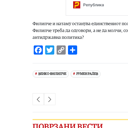
Филипче и натаму останува единствениот поли
Филипче треба да одговори, а не да молчи, со
антидржавна политика?
Facebook
Twitter
Copy
Share
Link
ВЕНКО ФИЛИПЧЕ
РУМЕН РАДЕВ
ПОВРЗАНИ ВЕСТИ