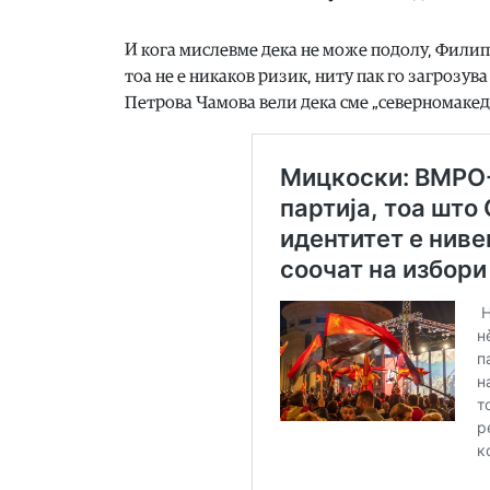
И кога мислевме дека не може подолу, Филипч
тоа не е никаков ризик, ниту пак го загрозу
Петрова Чамова вели дека сме „северномакед