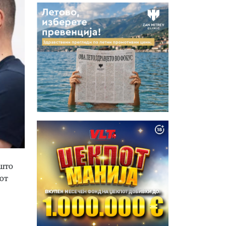
ишто
от