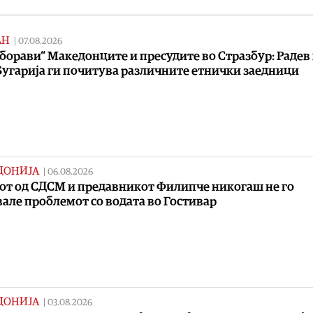
АН
|
07.08.2026
аборави“ Македонците и пресудите во Стразбур: Радев
Бугарија ги почитува различните етнички заедници
ДОНИЈА
|
06.08.2026
от од СДСМ и предавникот Филипче никогаш не го
але проблемот со водата во Гостивар
ДОНИЈА
|
03.08.2026