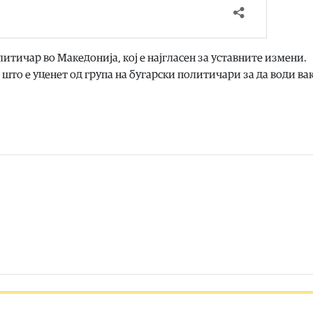
тичар во Македонија, кој е најгласен за уставните измени.
 што е уценет од група на бугарски политичари за да води ва