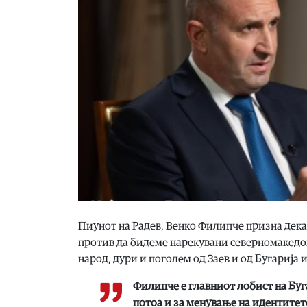
Пиунот на Радев, Венко Филипче призна дека
против да бидеме нарекувани северномакедо
народ, дури и поголем од Заев и од Бугарија
Филипче е главниот лобист на Буга
потоа и за менување на идентитето