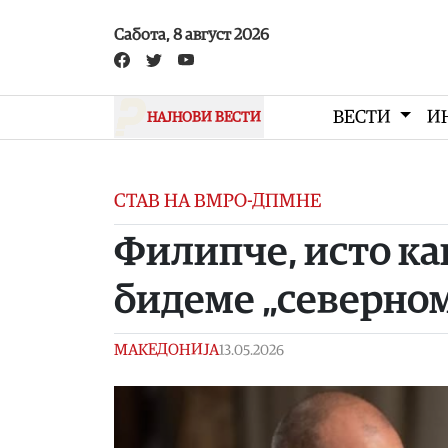
Skip to main content
Сабота, 8 август 2026
ВЕСТИ
И
НАЈНОВИ ВЕСТИ
СТАВ НА ВМРО-ДПМНЕ
Филипче, исто ка
бидеме „северно
МАКЕДОНИЈА
13.05.2026