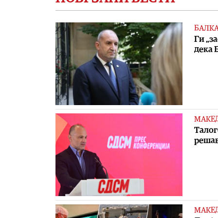
БАЛК
Ги „з
дека 
МАКЕ
Талог
решав
МАКЕ