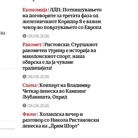
Економија
|
ЛДП: Потпишувањето
на договорите за третата фаза од
железничкиот Коридор 8 е важен
чекор во поврзувањето со Европа
ква
08.08.2026
Ракомет
|
Ристовски: Струшкиот
ракометен турнир е историја на
македонскиот спорт, наша
обврска е да ја чуваме
традицијата!
08.08.2026
Сцена
|
Концерт на Владимир
Четкар денеска во Кампинг
Љубаништа, Охрид
08.08.2026
Филм
|
Холандска вечер и
разговор со Никола Ристановски
денеска на „Дрим Шорт“
08.08.2026