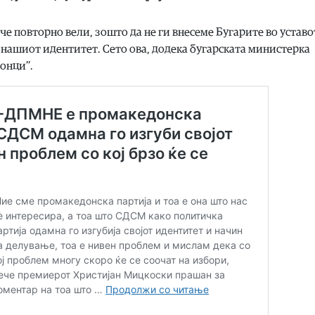
е повторно вели, зошто да не ги внесеме Бугарите во уставот
ва нашиот идентитет. Сето ова, додека бугарската министерка
онци’’.