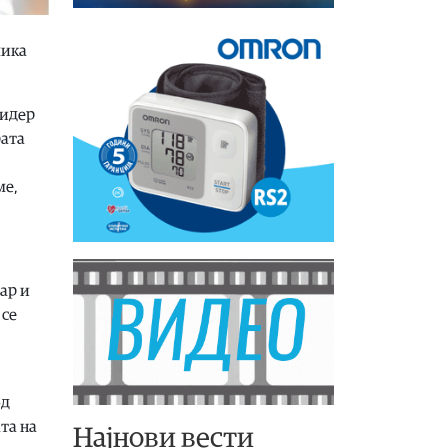
лика
лидер
рата
ме,
ар и
 се
од
та на
Најнови вести