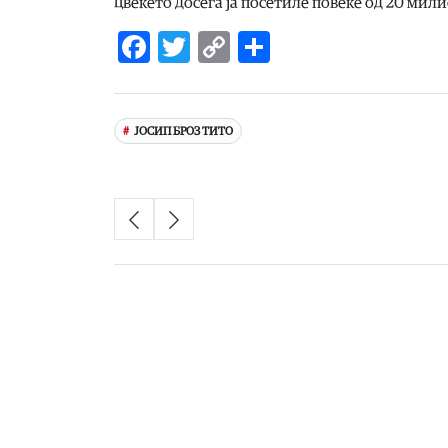
цвеќето досега ја посетиле повеќе од 20 мил
Facebook
Twitter
Copy
Share
Link
ЈОСИП БРОЗ ТИТО