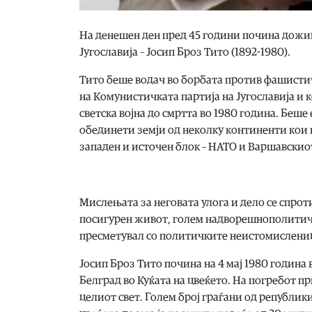
На денешен ден пред 45 години почина дожи
Југославија – Јосип Броз Тито (1892-1980).
Тито беше водач во борбата против фашистич
на Комунистичката партија на Југославија и 
светска војна до смртта во 1980 година. Беше
обединети земји од неколку континенти кои н
западен и источен блок – НАТО и Варшавскио
Мислењата за неговата улога и дело се спроти
посигурен живот, голем надворешнополитички 
пресметувал со политичките неистомислени
Јосип Броз Тито почина на 4 мај 1980 година
Белград во Куќата на цвеќето. На погребот п
целиот свет. Голем број граѓани од републики