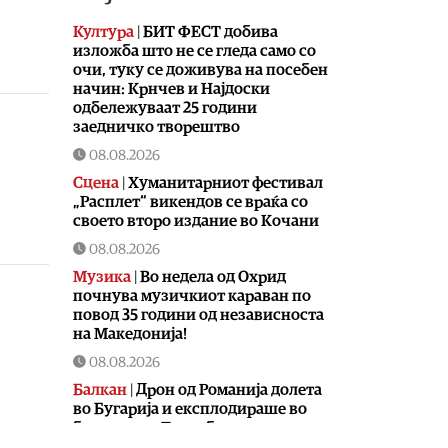
Култура
|
БИТ ФЕСТ добива
изложба што не се гледа само со
очи, туку се доживува на посебен
начин: Крнчев и Најдоски
одбележуваат 25 години
заедничко творештво
08.08.2026
Сцена
|
Хуманитарниот фестивал
„Расплет“ викендов се враќа со
своето второ издание во Кочани
08.08.2026
Музика
|
Во недела од Охрид
почнува музичкиот караван по
повод 35 години од независноста
на Македонија!
08.08.2026
Балкан
|
Дрон од Романија долета
во Бугарија и експлодираше во
близина на Трансбалканскиот
гасовод