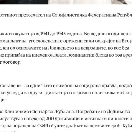
вотниот претседател на Социјалистичка Федеративна Репуб
киот окупатор од 1941 до 1945 година. Беше долгогодишен 
командант на југословенските оружени сили од крајот на Вто
 еден од основачите на Движењето на неврзаните, во кое беа
е припаѓаа на ниеден од двата доминантни блока во тоа вре
т договор.
вставени – за едни Тито е симбол на социјална правда, подоб
углед, а за други – диктатор со огромна политичка моќ кој
ци.
 во Клиничкиот центар во Љубљана. Погребан е на Дедиње во
рисуствуваа повеќе од 200 државници и истакнати личности 
те на поранешна СФРЈ сè уште доаѓаат на неговиот гроб. Куќа