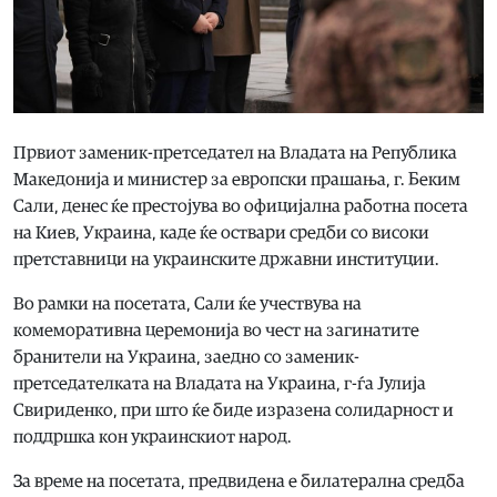
Првиот заменик-претседател на Владата на Република
Македонија и министер за европски прашања, г. Беким
Сали, денес ќе престојува во официјална работна посета
на Киев, Украина, каде ќе оствари средби со високи
претставници на украинските државни институции.
Во рамки на посетата, Сали ќе учествува на
комеморативна церемонија во чест на загинатите
бранители на Украина, заедно со заменик-
претседателката на Владата на Украина, г-ѓа Јулија
Свириденко, при што ќе биде изразена солидарност и
поддршка кон украинскиот народ.
За време на посетата, предвидена е билатерална средба