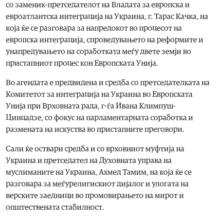
со заменик-претседателот на Владата за европска и
евроатлантска интеграција на Украина, г. Тарас Качка, на
која ќе се разговара за напредокот во процесот на
европска интеграција, спроведувањето на реформите и
унапредувањето на соработката меѓу двете земји во
пристапниот процес кон Европската Унија.
Во агендата е предвидена и средба со претседателката на
Комитетот за интеграција на Украина во Европската
Унија при Врховната рада, г-ѓа Ивана Климпуш-
Цинцадзе, со фокус на парламентарната соработка и
размената на искуства во пристапните преговори.
Сали ќе оствари средба и со врховниот муфтија на
Украина и претседател на Духовната управа на
муслиманите на Украина, Ахмед Тамим, на која ќе се
разговара за меѓурелигискиот дијалог и улогата на
верските заедници во промовирањето на мирот и
општествената стабилност.