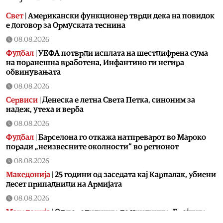
Свет
|
Американски функционер тврди дека на повидок
е договор за Ормуската теснина
08.08.2026
Фудбал
|
УЕФА потврди исплата на шестцифрена сума
на поранешна вработена, Инфантино ги негира
обвинувањата
08.08.2026
Сервиси
|
Денеска е летна Света Петка, синоним за
надеж, утеха и верба
08.08.2026
Фудбал
|
Барселона го откажа натпреварот во Мароко
поради „неизвесните околности“ во регионот
08.08.2026
Македонија
|
25 години од заседата кај Карпалак, убиени
десет припадници на Армијата
08.08.2026
Македонија
|
Од породилиште до училиште: Бројките
уште пред години ја најавија денешната криза со