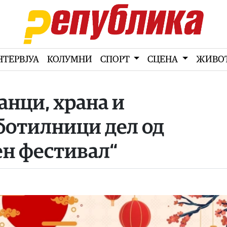
НТЕРВЈУА
КОЛУМНИ
СПОРТ
СЦЕНА
ЖИВО
нци, храна и
ботилници дел од
ен фестивал“