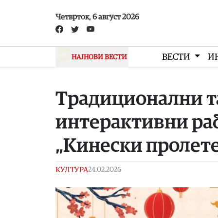
Skip to main content
Четврток, 6 август 2026
ВЕСТИ
И
НАЈНОВИ ВЕСТИ
Традиционални та
интерактивни ра
„Кинески пролет
КУЛТУРА
24.02.2026