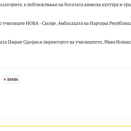
анизаторите, е доближување на богатата кинеска култура и тр
о училиште НОВА – Скопје, Амбасадата на Народна Републик
та Џијанг Сјаојан и директорот на училиштето, Иван Новак
ХРАНА