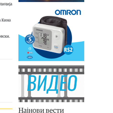
адиција
а Кина
овски.
Најнови вести