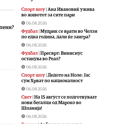
Спорт шоу
|
Aна Ивановиќ ужива
во животот за сите пари
06.08.2026
епени?
Фудбал
|
Мудрик се врати во Челзи
по една година, дали ќе заигра?
06.08.2026
Фудбал
|
Пресврт: Винисиус
останува во Реал?
06.08.2026
Спорт шоу
|
Дедото на Ноле: Јас
сум Хрват по националност
06.08.2026
Свет
|
На 15 август се подготвуваат
нови бегалци од Мароко во
Шпанија!
06.08.2026
Балкан
|
Албански знамиња
развиорени во европски Улцињ