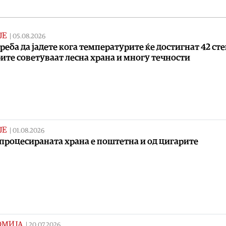
ЈЕ
|
05.08.2026
реба да јадете кога температурите ќе достигнат 42 ст
ите советуваат лесна храна и многу течности
ЈЕ
|
01.08.2026
процесираната храна е поштетна и од цигарите
ОМИЈА
|
20.07.2026