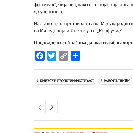
фестивал“, чија цел, како што појаснија орг
до учениците.
Настанот е во организација на Меѓународнот
во Македонија и Институтот „Конфучие“.
Предвидено е обраќања да имаат амбасадорка
Facebook
Twitter
Copy
Share
Link
КИНЕСКИ ПРОЛЕТЕН ФЕСТИВАЛ
РАБОТИЛНИЦИ