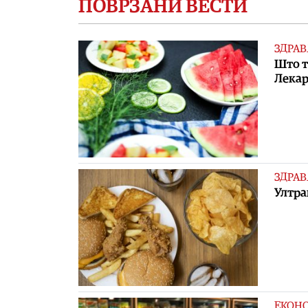
ПОВРЗАНИ ВЕСТИ
ЗДРАВ
Што т
Лекар
ЗДРАВ
Ултра
ЕКОН