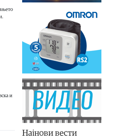
вањето
и.
вска и
Најнови вести