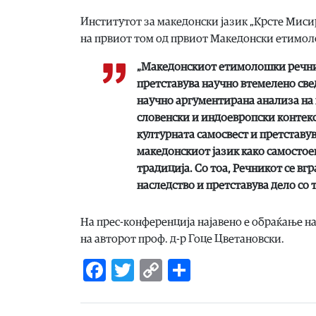
Институтот за македонски јазик „Крсте Миси
на првиот том од првиот Македонски етимоло
„Македонскиот етимолошки речник
претставува научно втемелено све
научно аргументирана анализа на
словенски и индоевропски контекст
културната самосвест и претставу
македонскиот јазик како самостое
традиција. Со тоа, Речникот се вг
наследство и претставува дело со 
На прес-конференција најавено е обраќање на
на авторот проф. д-р Гоце Цветановски.
Facebook
Twitter
Copy
Share
Link