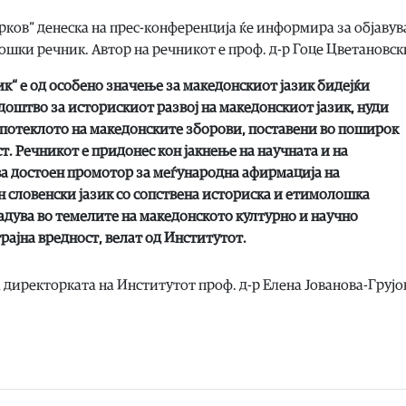
рков“ денеска на прес-конференција ќе информира за објаву
шки речник. Автор на речникот е проф. д-р Гоце Цветановск
“ е од особено значење за македонскиот јазик бидејќи
доштво за историскиот развој на македонскиот јазик, нуди
 потеклото на македонските зборови, поставени во поширок
. Речникот е придонес кон јакнење на научната и на
ва достоен промотор за меѓународна афирмација на
н словенски јазик со сопствена историска и етимолошка
радува во темелите на македонското културно и научно
трајна вредност, велат од Институтот.
 директорката на Институтот проф. д-р Елена Јованова-Грујо