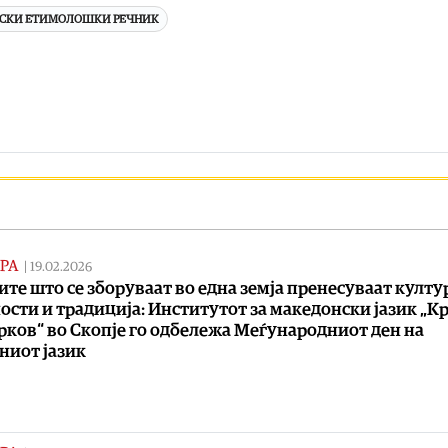
НСКИ ЕТИМОЛОШКИ РЕЧНИК
РА
|
19.02.2026
ите што се зборуваат во една земја пренесуваат култу
ости и традиција: Институтот за македонски јазик „К
ков“ во Скопје го одбележа Меѓународниот ден на
ниот јазик