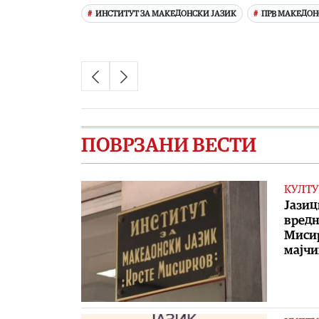
ИНСТИТУТ ЗА МАКЕДОНСКИ ЈАЗИК
ПРВ МАКЕДО
ПОВРЗАНИ ВЕСТИ
КУЛТУ
Јазиц
вредн
Мисир
мајчи