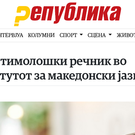
НТЕРВЈУА
КОЛУМНИ
СПОРТ
СЦЕНА
ЖИВО
етимолошки речник во
тутот за македонски јаз