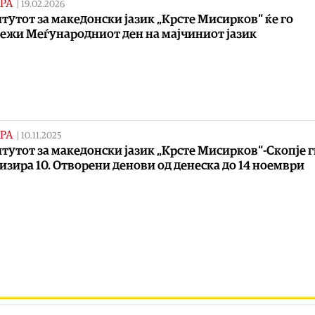
РА
|
19.02.2026
тутот за македонски јазик „Крсте Мисирков“ ќе го
ежи Меѓународниот ден на мајчиниот јазик
РА
|
10.11.2025
тутот за македонски јазик „Крсте Мисирков“-Скопје 
изира 10. Отворени денови од денеска до 14 ноември