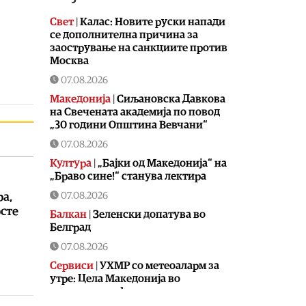
Свет
|
Калас: Новите руски напади
се дополнителна причина за
заострување на санкциите против
Москва
07.08.2026
Македонија
|
Сиљановска Давкова
на Свечената академија по повод
„30 години Општина Вевчани“
07.08.2026
Култура
|
„Бајки од Македонија“ на
„Браво сине!“ станува лектира
07.08.2026
ра,
рсте
Балкан
|
Зеленски допатува во
Белград
07.08.2026
Сервиси
|
УХМР со метеоаларм за
утре: Цела Македонија во
портокалова фаза