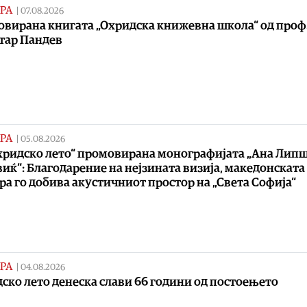
РА
|
07.08.2026
вирана книгата „Охридска книжевна школа“ од проф.
тар Пандев
РА
|
05.08.2026
хридско лето“ промовирана монографијата „Ана Липш
иќ“: Благодарение на нејзината визија, македонската
ра го добива акустичниот простор на „Света Софија“
РА
|
04.08.2026
ско лето денеска слави 66 години од постоењето