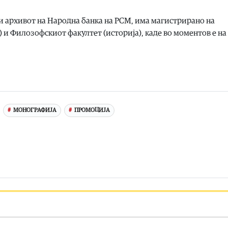
и архивот на Народна банка на РСМ, има магистрирано на
 и Филозофскиот факултет (историја), каде во моментов е на
МОНОГРАФИЈА
ПРОМОЦИЈА