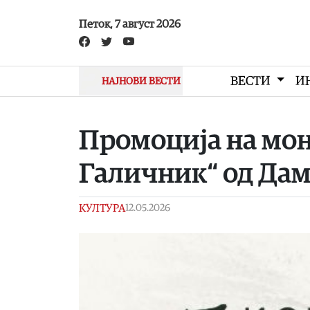
Skip to main content
Петок, 7 август 2026
ВЕСТИ
И
НАЈНОВИ ВЕСТИ
Промоција на мон
Галичник“ од Да
КУЛТУРА
12.05.2026