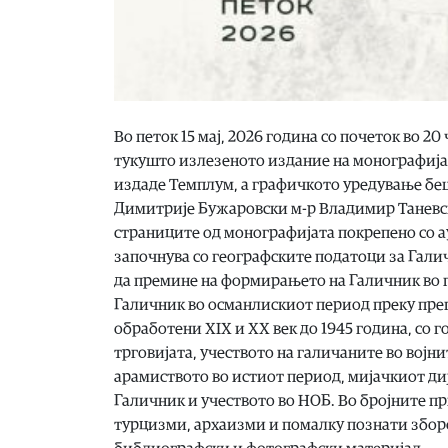
Во петок 15 мај, 2026 година со почеток во 20
тукушто излезеното издание на монографијат
издаде Темплум, а графичкото уредување беше
Димитрије Бужаровски м-р Владимир Таневски
страниците од монографијата покрепено со а
започнува со географските податоци за Галич
да премине на формирањето на Галичник во 
Галичник во османлискиот период преку прег
обработени XIX и XX век до 1945 година, со 
трговијата, учеството на галичаните во војни
арамиството во истиот период, мијачкиот ди
Галичник и учеството во НОБ. Во бројните п
турцизми, архаизми и помалку познати зборов