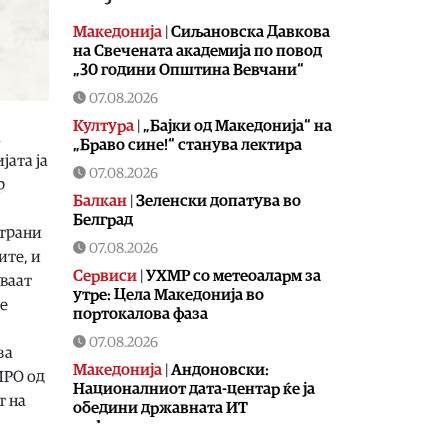
Македонија
|
Сиљановска Давкова
на Свечената академија по повод
„30 години Општина Вевчани“
07.08.2026
Култура
|
„Бајки од Македонија“ на
а
„Браво сине!“ станува лектира
јата ја
07.08.2026
р
Балкан
|
Зеленски допатува во
Белград
страни
07.08.2026
ите, и
Сервиси
|
УХМР со метеоаларм за
ваат
утре: Цела Македонија во
се
портокалова фаза
07.08.2026
за
Македонија
|
Андоновски:
МРО од
Националниот дата-центар ќе ја
т на
обедини државната ИТ
инфраструктура – помалку
трошоци и повисока безбедност