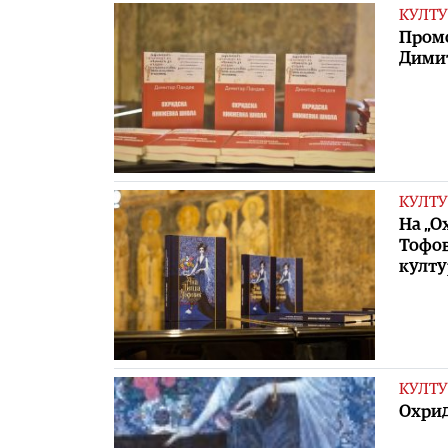
КУЛТУ
Промо
Дими
КУЛТУ
На „О
Тофов
култу
КУЛТУ
Охрид