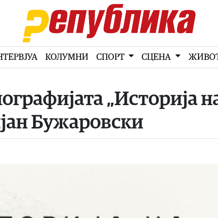
НТЕРВЈУА
КОЛУМНИ
СПОРТ
СЦЕНА
ЖИВО
ографијата „Историја н
мјан Бужаровски