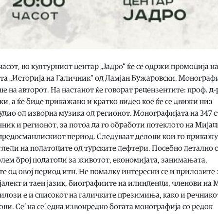
 часот, во културниот центар „Јадро“ ќе се одржи промоција н
а „Историја на Галичник“ од Дамјан Бужаровски. Монографи
 на авторот. На настанот ќе говорат рецензентите: проф. д-
, а ќе биде прикажано и кратко видео кое ќе се движи низ
удио од изворна музика од регионот. Монографијата на 347 
ник и регионот, за потоа да го обработи потеклото на Мијац
предосманлискиот период. Следуваат делови кои го прикажу
леди на податоците од турските дефтери. Посебно детално 
голем број податоци за животот, економијата, занимањата,
те од овој период итн. Не помалку интересни се и прилозите 
јалект и таен јазик, биографиите на илинденци, членови на 
рилози е и списокот на галичките презимиња, како и речнико
и. Се’ на се’ една извонредно богата монографија со редок