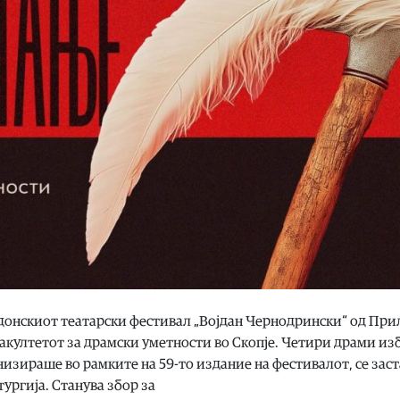
донскиот театарски фестивал „Војдан Чернодрински“ од При
Факултетот за драмски уметности во Скопје. Четири драми из
низираше во рамките на 59-то издание на фестивалот, се зас
ургија. Станува збор за