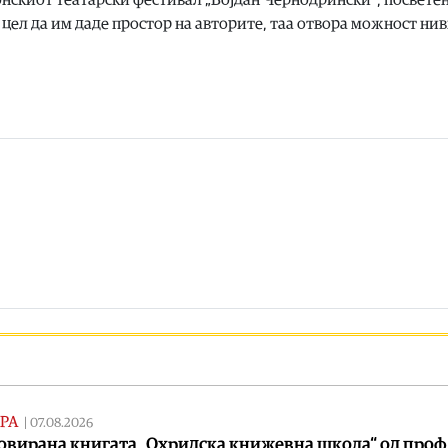
 цел да им даде простор на авторите, таа отвора можност ни
РА
|
07.08.2026
вирана книгата „Охридска книжевна школа“ од проф.