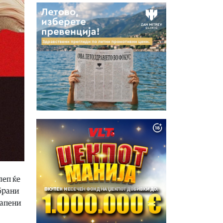
леп ќе
брани
тапени