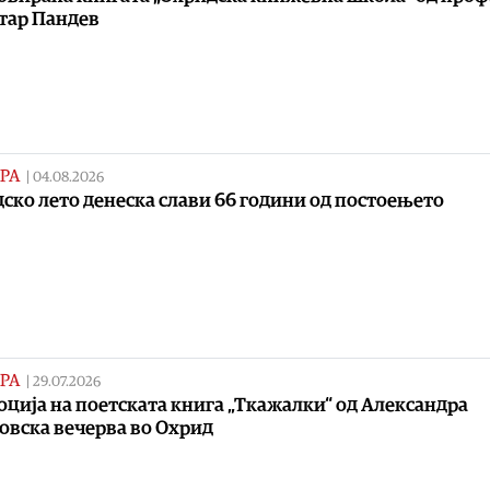
тар Пандев
РА
|
04.08.2026
ско лето денеска слави 66 години од постоењето
РА
|
29.07.2026
ција на поетската книга „Ткажалки“ од Александра
овска вечерва во Охрид