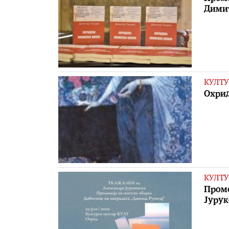
Дими
КУЛТУ
Охрид
КУЛТУ
Промо
Јурук