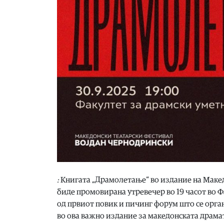
:
Книгата „Драмолетање“ во издание на Маке
биде промовирана утревечер во 19 часот во 
од првиот повик и пичинг форум што се орга
во ова важно издание за македонската драмат