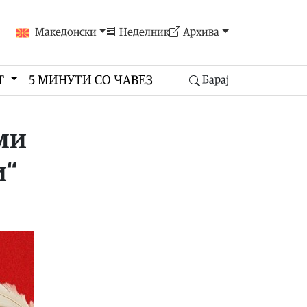
Македонски
Неделник
Архива
Т
5 МИНУТИ СО ЧАВЕЗ
Барај
ми
и“