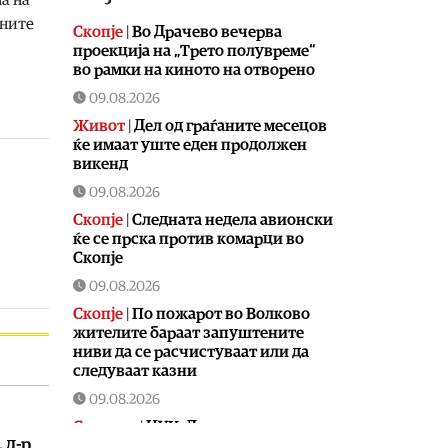
вните
Скопје
|
Во Драчево вечерва
проекција на „Трето полувреме“
во рамки на киното на отворено
09.08.2026
Живот
|
Дел од граѓаните месецов
ќе имаат уште еден продолжен
викенд
09.08.2026
Скопје
|
Следната недела авионски
ќе се прска против комарци во
Скопје
09.08.2026
Скопје
|
По пожарот во Волково
жителите бараат запуштените
ниви да се расчистуваат или да
следуваат казни
09.08.2026
Сервиси
|
ЦУК: Девет пожари на
 д-р
отворено од кои пет се активни