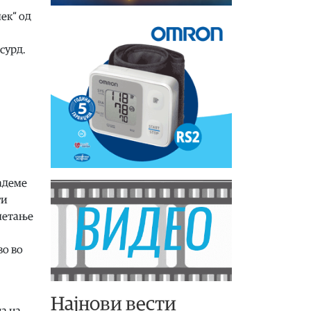
ек“ од
сурд.
дадеме
ги
олетање
во во
Најнови вести
а на