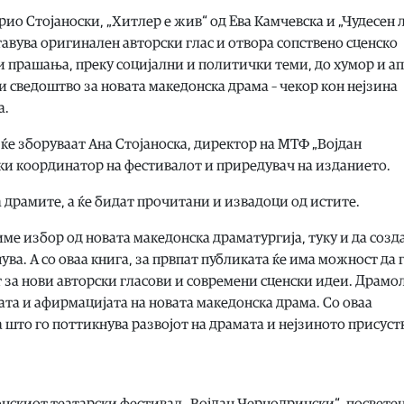
ио Стојаноски, „Хитлер е жив“ од Ева Камчевска и „Чудесен л
ставува оригинален авторски глас и отвора сопствено сценско
 прашања, преку социјални и политички теми, до хумор и ап
и сведоштво за новата македонска драма – чекор кон нејзина
а.
ќе зборуваат Ана Стојаноска, директор на МТФ „Војдан
ки координатор на фестивалот и приредувач на изданието.
 драмите, а ќе бидат прочитани и извадоци од истите.
виме избор од новата македонска драматургија, туку и да соз
ва. А со оваа книга, за првпат публиката ќе има можност да 
т за нови авторски гласови и современи сценски идеи. Драм
ата и афирмацијата на новата македонска драма. Со оваа
што го поттикнува развојот на драмата и нејзиното присуст
нскиот театарски фестивал „Војдан Чернодрински“, посветен