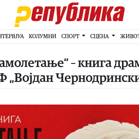
НТЕРВЈУА
КОЛУМНИ
СПОРТ
СЦЕНА
ЖИВО
амолетање“ – книга дра
Ф „Војдан Чернодринск