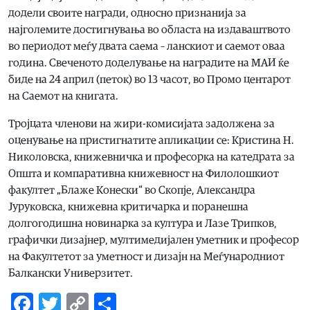
додели своите награди, односно признанија за
најголемите достигнувања во областа на издаваштвото
во периодот меѓу двата саема – ланскиот и саемот оваа
година. Свеченото доделување на наградите на МАИ ќе
биде на 24 април (петок) во 13 часот, во Промо центарот
на Саемот на книгата.
Тројцата членови на жири-комисијата задолжена за
оценување на пристигнатите апликации се: Кристина Н.
Николовска, книжевничка и професорка на катедрата за
Општа и компаративна книжевност на Филолошкиот
факултет „Блаже Конески“ во Скопје, Александра
Јуруковска, книжевна критичарка и поранешна
долгогодишна новинарка за култура и Лазе Трипков,
графички дизајнер, мултимедијален уметник и професор
на Факултетот за уметност и дизајн на Меѓународниот
Балкански Универзитет.
Facebook
Twitter
Copy
Share