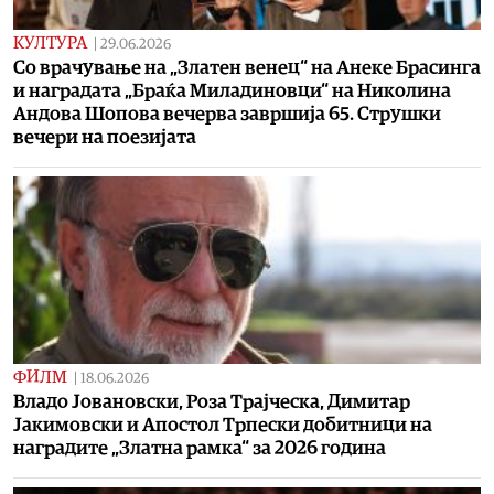
КУЛТУРА
|
29.06.2026
Со врачување на „Златен венец“ на Анеке Брасинга
и наградата „Браќа Миладиновци“ на Николина
Андова Шопова вечерва завршија 65. Струшки
вечери на поезијата
ФИЛМ
|
18.06.2026
Владо Јовановски, Роза Трајческа, Димитар
Јакимовски и Апостол Трпески добитници на
наградите „Златна рамка“ за 2026 година