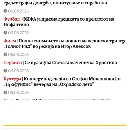
градат трајна доверба, почитување и соработка
06.08.2026
Фудбал
|
ФИФА ја призна грешката со предлогот на
Инфантино
06.08.2026
Филм
|
Почна снимањето на новиот македонски трилер
„Голиот Рид“ во режија на Игор Алексов
06.08.2026
Сервиси
|
Се празнува Светата маченичка Христина
06.08.2026
Култура
|
Концерт под свеќи со Стефан Миленковиќ и
„Профундис“ вечерва на „Охридско лето“
06.08.2026
Свет
|
Трамп: САД имаат големи залихи муниција,
трагаме по оние што оддаваат предавнички
информации
06.08.2026
Свет
|
Спијат во кујни, градини, хотели, користат