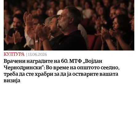
КУЛТУРА
|
13.06.2026
Врачени наградите на 60. МТФ „Војдан
Чернодрински“: Во време на општото сеедно,
треба да сте храбри за да ја остварите вашата
визија