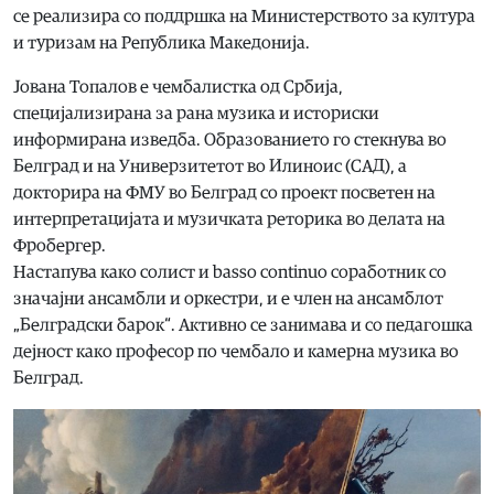
се реализира со поддршка на Министерството за култура
и туризам на Република Македониja.
Јована Топалов е чембалистка од Србија,
специјализирана за рана музика и историски
информирана изведба. Образованието го стекнува во
Белград и на Универзитетот во Илиноис (САД), а
докторира на ФМУ во Белград со проект посветен на
интерпретацијата и музичката реторика во делата на
Фробергер.
Настапува како солист и basso continuo соработник со
значајни ансамбли и оркестри, и е член на ансамблот
„Белградски барок“. Активно се занимава и со педагошка
дејност како професор по чембало и камерна музика во
Белград.