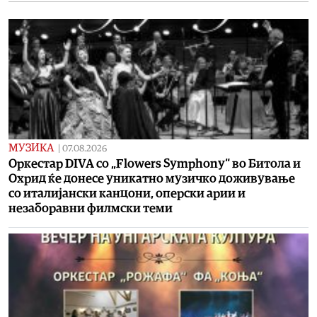
МУЗИКА
|
07.08.2026
Оркестар DIVA со „Flowers Symphony“ во Битола и
Охрид ќе донесе уникатно музичко доживување
со италијански канцони, оперски арии и
незаборавни филмски теми