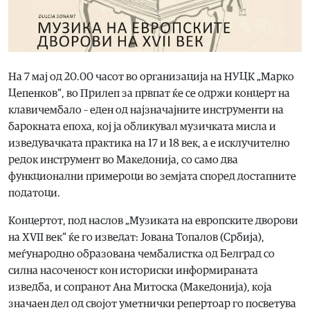
На 7 мај од 20.00 часот во организација на НУЦК „Марко
Цепенков“, во Прилеп за првпат ќе се одржи концерт на
клавичембало – еден од најзначајните инструменти на
барокната епоха, кој ја обликувал музичката мисла и
изведувачката практика на 17 и 18 век, а е исклучително
редок инструмент во Македонија, со само два
функционални примероци во земјата според достапните
податоци.
Концертот, под наслов „Музиката на европските дворови
на XVII век“ ќе го изведат: Јована Топалов (Србија),
меѓународно образована чембалистка од Белград со
силна насоченост кон историски информираната
изведба, и сопранот Ана Митоска (Македонија), која
значаен дел од својот уметнички репертоар го посветува