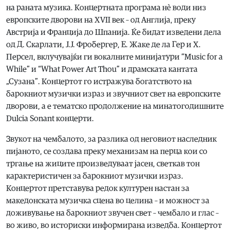
на раната музика. Концертната програма нè води низ
европските дворови на XVII век – од Англија, преку
Австрија и Франција до Шпанија. Ќе бидат изведени дела
од Д. Скарлати, Ј.Ј. Фробергер, Е. Жаке де ла Гер и Х.
Персел, вклучувајќи ги вокалните минијатури “Music for a
While” и “What Power Art Thou” и драмската кантата
„Сузана”. Концертот го истражува богатството на
барокниот музички израз и звучниот свет на европските
дворови, а е тематско продолжение на минатогодишните
Dulcia Sonant концерти.
Звукот на чембалото, за разлика од неговиот наследник
пијаното, се создава преку механизам на перца кои со
тргање на жиците произведуваат јасен, светкав тон
карактеристичен за барокниот музички израз.
Концертот претставува редок културен настан за
македонската музичка сцена во целина – и можност за
доживување на барокниот звучен свет – чембало и глас –
во живо, во историски информирана изведба. Концертот