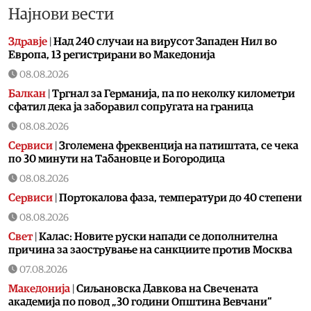
Најнови вести
Здравје
|
Над 240 случаи на вирусот Западен Нил во
Европа, 13 регистрирани во Македонија
08.08.2026
Балкан
|
Тргнал за Германија, па по неколку километри
сфатил дека ја заборавил сопругата на граница
08.08.2026
Сервиси
|
Зголемена фреквенција на патиштата, се чека
по 30 минути на Табановце и Богородица
08.08.2026
Сервиси
|
Портокалова фаза, температури до 40 степени
08.08.2026
Свет
|
Калас: Новите руски напади се дополнителна
причина за заострување на санкциите против Москва
07.08.2026
Македонија
|
Сиљановска Давкова на Свечената
академија по повод „30 години Општина Вевчани“