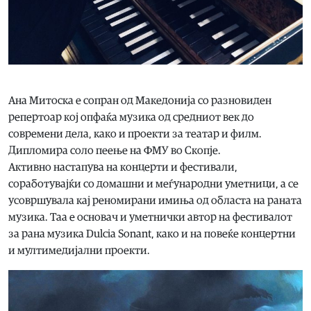
Ана Митоска е сопран од Македонија со разновиден
репертоар кој опфаќа музика од средниот век до
современи дела, како и проекти за театар и филм.
Дипломира соло пеење на ФМУ во Скопје.
Активно настапува на концерти и фестивали,
соработувајќи со домашни и меѓународни уметници, а се
усовршувала кај реномирани имиња од областа на раната
музика. Таа е основач и уметнички автор на фестивалот
за рана музика Dulcia Sonant, како и на повеќе концертни
и мултимедијални проекти.