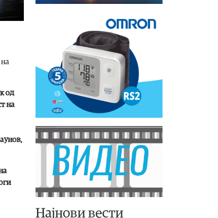
 на
к од
т на
Наунов,
на
оги
Најнови вести