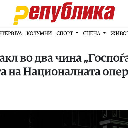
НТЕРВЈУА
КОЛУМНИ
СПОРТ
СЦЕНА
ЖИВО
акл во два чина „Госпоѓ
та на Националната опе