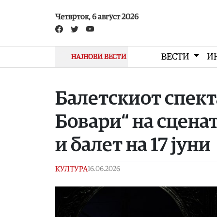
Skip to main content
Четврток, 6 август 2026
ВЕСТИ
И
НАЈНОВИ ВЕСТИ
Балетскиот спект
Бовари“ на сцена
и балет на 17 јуни
КУЛТУРА
16.06.2026