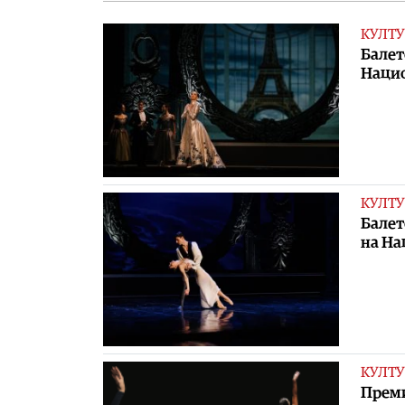
КУЛТУ
Балет
Нацио
КУЛТУ
Балет
на На
КУЛТУ
Преми