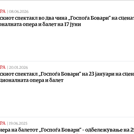
РА
|
08.06.2026
скиот спектакл во два чина „Госпоѓа Бовари“ на сцена
налната опера и балет на 17 јуни
РА
|
20.01.2026
скиот спектакл „Госпоѓа Бовари“ на 23 јануари на сце
ционалната опера и балет
РА
|
19.06.2025
ера на балетот „Госпоѓа Бовари“ – одбележување на 2