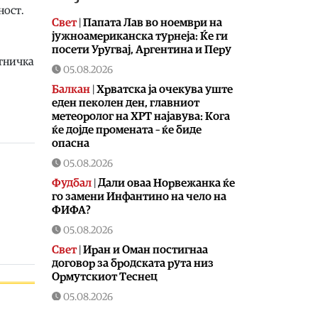
ност.
Свет
|
Папата Лав во ноември на
јужноамериканска турнеја: Ќе ги
посети Уругвај, Аргентина и Перу
етничка
05.08.2026
Балкан
|
Хрватска ја очекува уште
еден пеколен ден, главниот
метеоролог на ХРТ најавува: Кога
ќе дојде промената – ќе биде
опасна
05.08.2026
Фудбал
|
Дали оваа Норвежанка ќе
го замени Инфантино на чело на
ФИФА?
05.08.2026
Свет
|
Иран и Оман постигнаа
договор за бродската рута низ
Ормутскиот Теснец
05.08.2026
Свет
|
Русија погодила уште три