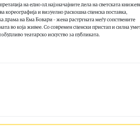
претација на едно од најзначајните дела на светската книжев
а кореографија и визуелно раскошна сценска поставка,
а драма на Ема Бовари – жена растргната меѓу сопствените
ата во која живее. Со современ сценски пристап и силна ум
возбудливо театарско искуство за публиката.