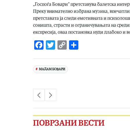
„Госпоѓа Бовари“ претставува балетска интер
Преку внимателно избрана музика, впечатлив
претставата ја следи емотивната и психолошк
соништа, страсти и ограничувањата на средин
експресија, оваа постановка нуди длабоко и 
Facebook
Twitter
Copy
Share
Link
МАДАМ БОВАРИ
ПОВРЗАНИ ВЕСТИ