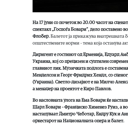
На
17
јуни
со почеток во
20.00
часот на сценат
спектакл
„Госпоѓа Бовари“, дело поставено в
Флобер.
Балетот ја прикажува внатрешната бо
општествените норми – тема која останува ак
Диригент е
гостинот од Ерменија,
Едуард Амб
Украина, кој со прецизен и суптилен современ
главниот лик. Музичката подлога е составена
Менделсон и Георг Фридрих Хендл, со сценог
(Украина). Светло-дизајнот е на Милчо Алекс
а менаџер на проектот е Киро Павлов.
Во насловната улога на Ема Бовари ќе наста
Шарл Бовари – Франциско Хименез Руиз, а во
настапуваат Дмитро Чеботар, Ендру Кук и Анг
оркестарот на Националната опера и балет.