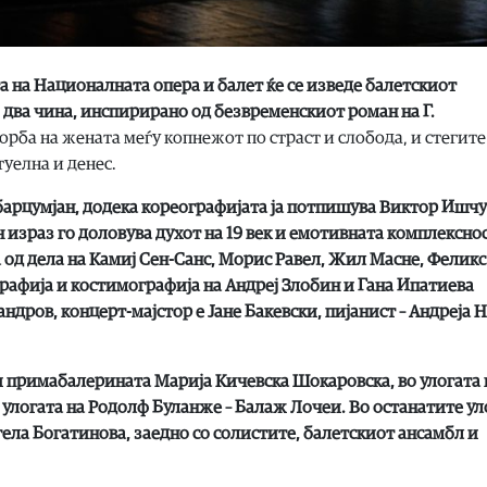
а на Националната опера и балет ќе се изведе бале
тскиот
о два чина, инспирирано од безвременскиот роман на Г.
рба на жената меѓу копнежот по страст и слобода, и стегите
туелна и денес.
арцумјан, додека кореографијата ја потпишува Виктор Ишчу
 израз го доловува духот на 19 век и емотивната комплекснос
 од дела на Камиј Сен-Санс, Морис Равел, Жил Масне, Феликс
рафија и костимографија на Андреј Злобин и Гана Ипатиева
андров, концерт-мајстор е
Јане Бакевски
, пијанист – Андреја 
пи примабалерината Марија Кичевска Шокаровска, во улогата 
 улогата на Родолф Буланже – Балаж Лочеи. Во останатите ул
ела Богатинова, заедно со солистите, балетскиот ансамбл и