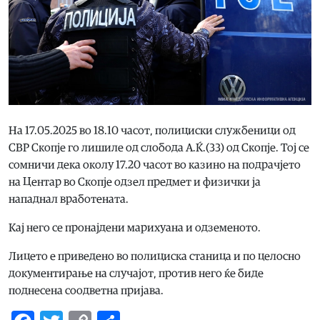
На 17.05.2025 во 18.10 часот, полициски службеници од
СВР Скопје го лишиле од слобода А.Ќ.(33) од Скопје. Тој се
сомничи дека околу 17.20 часот во казино на подрачјето
на Центар во Скопје одзел предмет и физички ја
нападнал вработената.
Кај него се пронајдени марихуана и одземеното.
Лицето е приведено во полициска станица и по целосно
документирање на случајот, против него ќе биде
поднесена соодветна пријава.