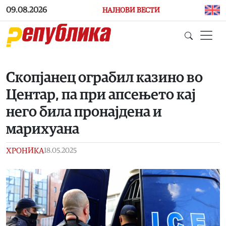
Skip to main content
09.08.2026
НАЈНОВИ ВЕСТИ
Скопјанец ограбил казино во
Центар, па при апсењето кај
него била пронајдена и
марихуана
ХРОНИКА
18.05.2025