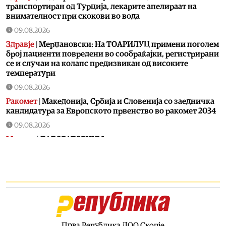
транспортиран од Турција, лекарите апелираат на
внимателност при скокови во вода
09.08.2026
Здравје
|
Мерџановски: На ТОАРИЛУЦ примени поголем
број пациенти повредени во сообраќајки, регистрирани
се и случаи на колапс предизвикан од високите
температури
09.08.2026
Ракомет
|
Македонија, Србија и Словенија со заедничка
кандидатура за Европското првенство во ракомет 2034
09.08.2026
Музика
|
ЛАБОРАТОРИУМ го започнува проектот
„ЛИФТ“ со бесплатни музички работилници за теремин
09.08.2026
Свет
|
Пожарите во Франција донесоа чудо –
исчезнатиот мачор Моцарт се врати дома по 17 години
09.08.2026
Филм
|
Бесплатна проекција на филмот „Превртено“ во
библиотеката „Другарче“
Прва Република ДОО Скопје