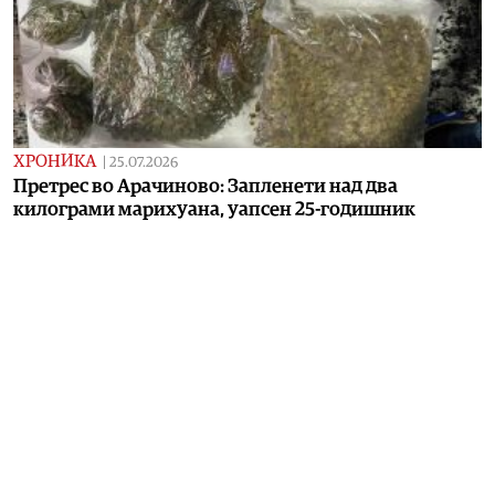
ХРОНИКА
|
25.07.2026
Претрес во Арачиново: Запленети над два
килограми марихуана, уапсен 25-годишник