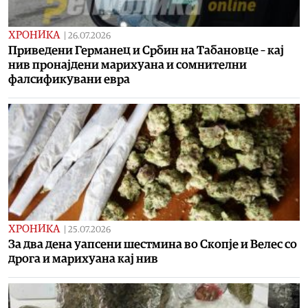
ХРОНИКА
|
26.07.2026
Приведени Германец и Србин на Табановце – кај
нив пронајдени марихуана и сомнителни
фалсификувани евра
ХРОНИКА
|
25.07.2026
За два дена уапсени шестмина во Скопје и Велес со
дрога и марихуана кај нив