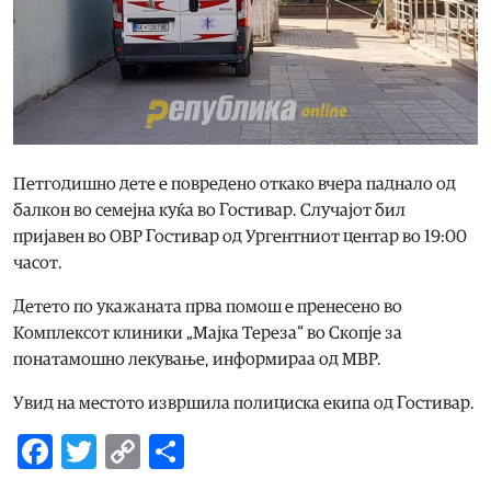
Петгодишно дете е повредено откако вчера паднало од
балкон во семејна куќа во Гостивар. Случајот бил
пријавен во ОВР Гостивар од Ургентниот центар во 19:00
часот.
Детето по укажаната прва помош е пренесено во
Комплексот клиники „Мајка Тереза“ во Скопје за
понатамошно лекување, информираа од МВР.
Увид на местото извршила полициска екипа од Гостивар.
Facebook
Twitter
Copy
Share
Link