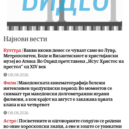
Најнови вести
Култура
|
Вакви икони денес се чуваат само во Лувр,
Метрополитен, Боде и Византискиот и христијански
музеј во Атина: Во Охрид претставена „Исус Христос на
престол“ од XIV век
08.08.2026
Филм
|
Македонската кинематографија бележи
интензивен продукциски период: Во моментов се
снимаат три македонски долгометражни играни
филмови, а кон крајот на август е закажана првата
клапа и на четвртиот
08.08.2026
Астро
|
Посветените и одговорните сопрузи се родени
во овие хороскопски знаци, а еве и зошто се уникатни