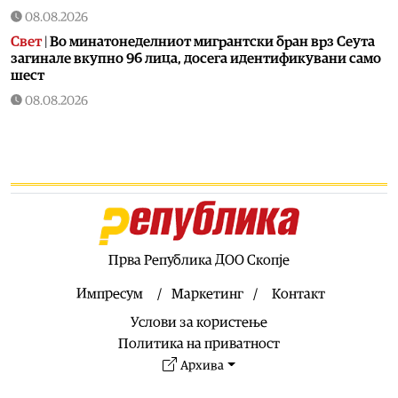
08.08.2026
Свет
|
Во минатонеделниот мигрантски бран врз Сеута
загинале вкупно 96 лица, досега идентификувани само
шест
08.08.2026
Астро
|
Овие 3 знака ќе ги научат најважните животни
лекции до 6 јануари 2027 година: Ретроградниот Хирон
прво ќе им отвори стари рани, па ќе ги прероди
08.08.2026
Економија
|
Инфлацијата во јули падна на 2,3 отсто,
пониска од просекот во еврозоната
08.08.2026
Прва Република ДОО Скопје
Астро
|
Хороскопски двојки кои совршено си
одговараат, а сепак раскинуваат
Импресум
Маркетинг
Контакт
08.08.2026
Услови за користење
Здравје
|
Кога е идеалното време за оброк?
Политика на приватност
Архива
08.08.2026
Хроника
|
Уапсен возач за сообраќајката во Скопје во