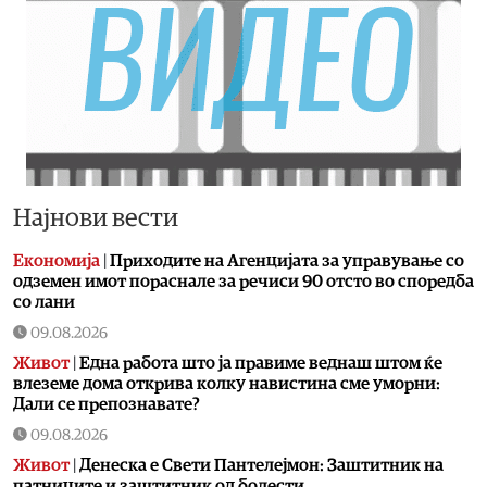
Најнови вести
Економија
|
Приходите на Агенцијата за управување со
одземен имот пораснале за речиси 90 отсто во споредба
со лани
09.08.2026
Живот
|
Една работа што ја правиме веднаш штом ќе
влеземе дома открива колку навистина сме уморни:
Дали се препознавате?
09.08.2026
Живот
|
Денеска е Свети Пантелејмон: Заштитник на
патниците и заштитник од болести