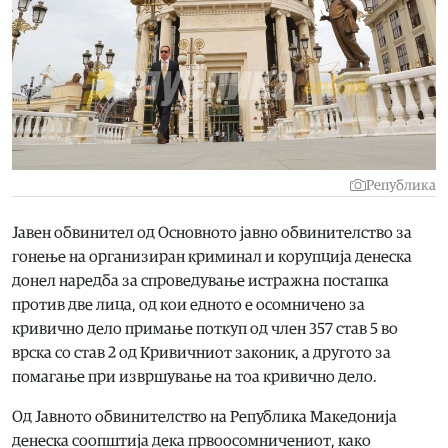
Република
Јавен обвинител од Основното јавно обвинителство за
гонење на организиран криминал и корупција денеска
донел наредба за спроведување истражна постапка
против две лица, од кои едното е осомничено за
кривично дело примање поткуп од член 357 став 5 во
врска со став 2 од Кривичниот законик, а другото за
помагање при извршување на тоа кривично дело.
Од Јавното обвинителство на Република Македонија
денеска соопштија дека првоосомничениот, како