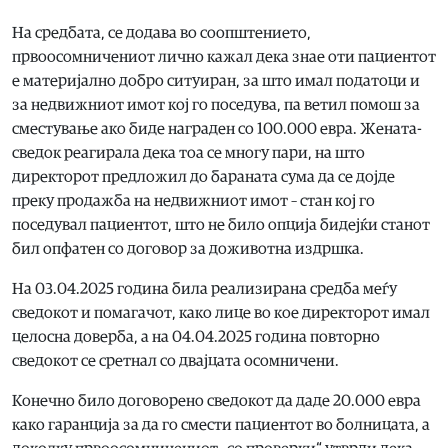
На средбата, се додава во соопштението,
првоосомничениот лично кажал дека знае оти пациентот
е материјално добро ситуиран, за што имал податоци и
за недвижниот имот кој го поседува, па ветил помош за
сместување ако биде награден со 100.000 евра. Жената-
сведок реагирала дека тоа се многу пари, на што
директорот предложил до бараната сума да се дојде
преку продажба на недвижниот имот – стан кој го
поседувал пациентот, што не било опција бидејќи станот
бил опфатен со договор за доживотна издршка.
На 03.04.2025 година била реализирана средба меѓу
сведокот и помагачот, како лице во кое директорот имал
целосна доверба, а на 04.04.2025 година повторно
сведокот се сретнал со двајцата осомничени.
Конечно било договорено сведокот да даде 20.000 евра
како гаранција за да го смести пациентот во болницата, а