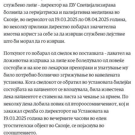
службено лице – директор на ЈЗУ Специјализирана
болница за геријатриска и палијативна медицина во
Скопје, во периодот од 19.03.2025 до 08.04.2025 година,
во неколку прилики директно побарал значителна
имотна корист за себе за да изврши службено дејствие
што би морал да го изврши.
Поткупот го побарал од сведок во постапката – давател на
доживотна издршка за лице кое боледувало од повеќе
состојби и на кое по лекарски препораки и упатување му
било потребно болничко згрижување во наведената
установа. Кога сведокот се обратил во установата бидејќи
состојбата на пациентот се влошувала, била известена
дека пациентот е ставен на листа за чекање за прием. По
неколку дена добила повик од второосомничениот, кој и
закажал средба со директорот на Установата на
19.03.2025 година во вечерните часови во еден
угостителски објект во Скопје, се појаснува во
соопштението.