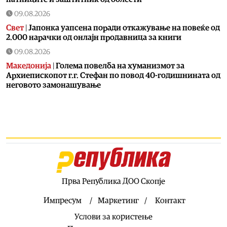
09.08.2026
Свет
|
Јапонка уапсена поради откажување на повеќе од
2.000 нарачки од онлајн продавница за книги
09.08.2026
Македонија
|
Голема повелба на хуманизмот за
Архиепископот г.г. Стефан по повод 40-годишнината од
неговото замонашување
09.08.2026
Балкан
|
Сметководителка од Сплит со деценија крадела
пари од фирмата, си купувала недвижности
09.08.2026
Балкан
|
Црна Гора и Исланд во пакет би можеле да се
приклучат кон ЕУ
09.08.2026
Прва Република ДОО Скопје
Свет
|
Данска воведува усна одбрана на писмените
задачи поради злоупотреба на вештачката
Импресум
Маркетинг
Контакт
интелигенција
Услови за користење
09.08.2026