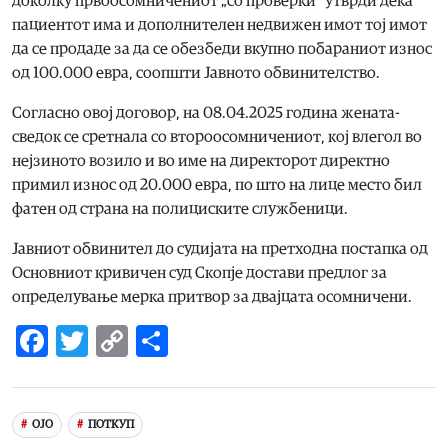
доколку првоосомничениот „со проверки“ утврди дека
пациентот има и дополнителен недвижен имот тој имот
да се продаде за да се обезбеди вкупно побараниот износ
од 100.000 евра, соопшти Јавното обвинителство.
Согласно овој договор, на 08.04.2025 година жената-
сведок се сретнала со второосомничениот, кој влегол во
нејзиното возило и во име на директорот директно
примил износ од 20.000 евра, по што на лице место бил
фатен од страна на полициските службеници.
Јавниот обвинител до судијата на претходна постапка од
Основниот кривичен суд Скопје достави предлог за
определување мерка притвор за двајцата осомничени.
Facebook
Twitter
Copy
Share
Link
ОЈО
ПОТКУП