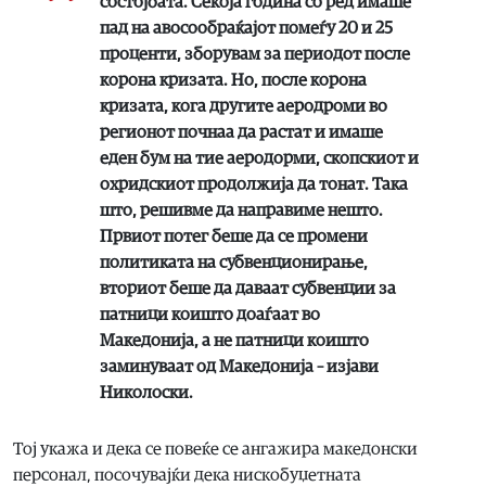
состојбата. Секоја година со ред имаше
пад на авосообраќајот помеѓу 20 и 25
проценти, зборувам за периодот после
корона кризата. Но, после корона
кризата, кога другите аеродроми во
регионот почнаа да растат и имаше
еден бум на тие аеродорми, скопскиот и
охридскиот продолжија да тонат. Така
што, решивме да направиме нешто.
Првиот потег беше да се промени
политиката на субвенционирање,
вториот беше да даваат субвенции за
патници коишто доаѓаат во
Македонија, а не патници коишто
заминуваат од Македонија – изјави
Николоски.
Тој укажа и дека се повеќе се ангажира македонски
персонал, посочувајќи дека нискобуџетната