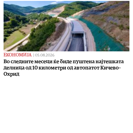
ЕКОНОМИЈА
|
05.08.2026
Во следните месеци ќе биде пуштена најтешката
делница од 10 километри од автопатот Кичево–
Охрид