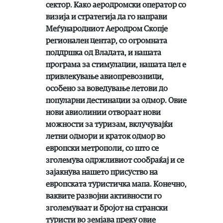
сектор. Како аеродромски оператор со
визија и стратегија да го направи
Меѓународниот Аеродром Скопје
регионален центар, со огромната
поддршка од Владата, и нашата
програма за стимулации, нашата цел е
привлекување авиопревозници,
особено за воведување летови до
популарни дестинации за одмор. Овие
нови авиолинии отвораат нови
можности за туризам, вклучувајќи
летни одмори и краток одмор во
европски метрополи, со што се
зголемува одржливиот сообраќај и се
зајакнува нашето присуство на
европската туристичка мапа. Конечно,
ваквите развојни активности го
зголемуваат и бројот на странски
туристи во земјава преку овие