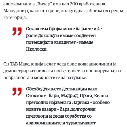
авиокомпанија „Визер“ има над 200 вработени во
Македонија, како што рече, колку една фабрика од средна
категорија.
Секако таа бројка може да расте и ќе
расте доколку и имаме соодветен
потенцијал и капацитет – наведе
Нколоски.
Од ТАВ Македонија велат дека овие нови авиолинии ја
демонстрираат нивната посветеност за проширување на
поврзаноста и можностите за патување.
Обезбедувањето дестинации како
Стокхолм, Бари, Мадрид, Прага, Келн и
претходно најавената Ларнака – особено
новите пазари – бара долгорочни
преговори и тесна соработка со
авиокомпаниите и туристичкиот