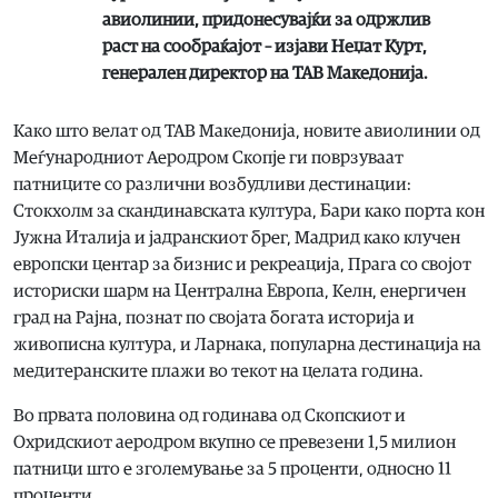
авиолинии, придонесувајќи за одржлив
раст на сообраќајот – изјави Неџат Курт,
генерален директор на ТАВ Македонија.
Како што велат од ТАВ Македонија, новите авиолинии од
Меѓународниот Аеродром Скопје ги поврзуваат
патниците со различни возбудливи дестинации:
Стокхолм за скандинавската култура, Бари како порта кон
Јужна Италија и јадранскиот брег, Мадрид како клучен
европски центар за бизнис и рекреација, Прага со својот
историски шарм на Централна Европа, Келн, енергичен
град на Рајна, познат по својата богата историја и
живописна култура, и Ларнака, популарна дестинација на
медитеранските плажи во текот на целата година.
Во првата половина од годинава од Скопскиот и
Охридскиот аеродром вкупно се превезени 1,5 милион
патници што е зголемување за 5 проценти, односно 11
проценти