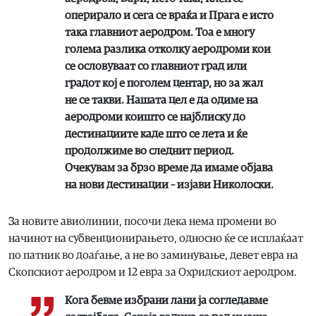
оперирало и сега се враќа и Прага е исто
така главниот аеродром. Тоа е многу
голема разлика отколку аеродроми кои
се ословуваат со главниот град или
градот кој е поголем центар, но за жал
не се такви. Нашата цел е да одиме на
аеродроми коишто се најблиску до
дестинациите каде што се лета и ќе
продолжиме во следнит период.
Очекувам за брзо време да имаме објава
на нови дестинации – изјави Николоски.
За новите авиолинии, посочи дека нема промени во
начинот на субвенционирањето, односно ќе се исплаќаат
по патник во доаѓање, а не во заминување, девет евра на
Скопскиот аеродром и 12 евра за Охридскиот аеродром.
Кога бевме избрани лани ја согледавме