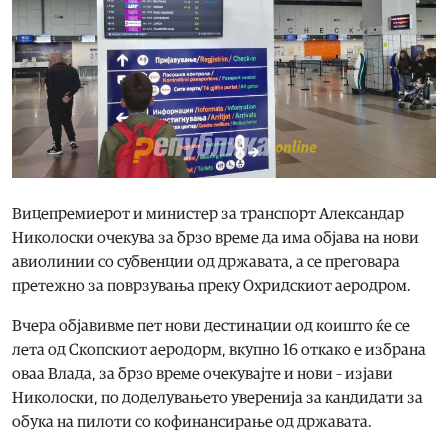
Вицепремиерот и министер за транспорт Александар
Николоски очекува за брзо време да има објава на нови
авиолинии со субвенции од државата, а се преговара
претежно за поврзувања преку Охридскиот аеродром.
Вчера објавивме пет нови дестинации од коишто ќе се
лета од Скопскиот аеродорм, вкупно 16 откако е избрана
оваа Влада, за брзо време очекувајте и нови – изјави
Николоски, по доделувањето уверенија за кандидати за
обука на пилоти со кофинансирање од државата.