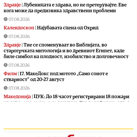
Здравје
|
Лубеницата е здрава, но не претерувајте: Еве
кога може да предизвика здравствени проблеми
07.08.2026
Калеидоскоп
|
Најубавата сцена од Охрид
07.08.2026
Здравје
|
Тие се споменуваат во Библијата, во
старогрчката митологија и во древниот Египет, каде
биле симбол на плодност, изобилство и долговечност
07.08.2026
Филм
|
17. МакеДокс под мотото „Само сонот е
стварност“ од 20-27 август
07.08.2026
Македонија
|
ЦУК: До 18 часот регистрирани 18 пожари
на отворено, четири се активни, два се под контрола, а
12 се изгаснати
07.08.2026
Сцена
|
Лозано, Тони Зен и Два бона викендов на С.О.С.
Фестивал во Битола