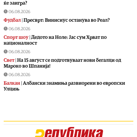
ќе заигра?
06.08.2026
Фудбал
|
Пресврт: Винисиус останува во Реал?
06.08.2026
Спорт шоу
|
Дедото на Ноле: Јас сум Хрват по
националност
06.08.2026
Свет
|
На 15 август се подготвуваат нови бегалци од
Мароко во Шпанија!
06.08.2026
Балкан
|
Албански знамиња развиорени во европски
Улцињ
06.08.2026
Балкан
|
Зеленски в сабота во официјална посета на
Србија, ќе се сретне со Вучиќ
06.08.2026
Македонија
|
Помалку првачиња, помалку иднина:
Демографската криза веќе стигна до училишните