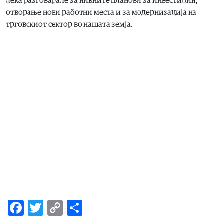
дека разговарале за нивните планови за инвестиции,
отворање нови работни места и за модернизација на
трговскиот сектор во нашата земја.
Facebook
Twitter
Copy
Share