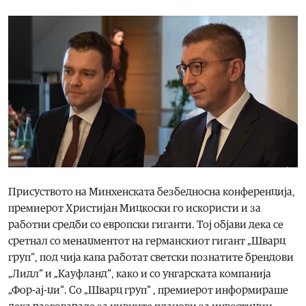
Присуството на Минхенската безбедносна конференција,
премиерот Христијан Мицкоски го искористи и за
работни средби со европски гиганти. Тој објави дека се
сретнал со менаџментот на германскиот гигант „Шварц
груп“, под чија капа работат светски познатите брендови
„Лидл“ и „Кауфланд“, како и со унгарската компанија
„Фор-ај-џи“. Со „Шварц груп“ , премиерот информираше