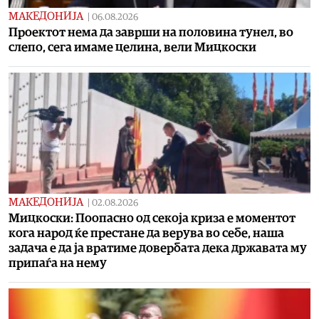
МАКЕДОНИЈА
|
06.08.2026
Проектот нема да заврши на половина тунел, во
слепо, сега имаме целина, вели Мицкоски
МАКЕДОНИЈА
|
02.08.2026
Мицкоски: Поопасно од секоја криза е моментот
кога народ ќе престане да верува во себе, наша
задача е да ја вратиме довербата дека државата му
припаѓа на нему