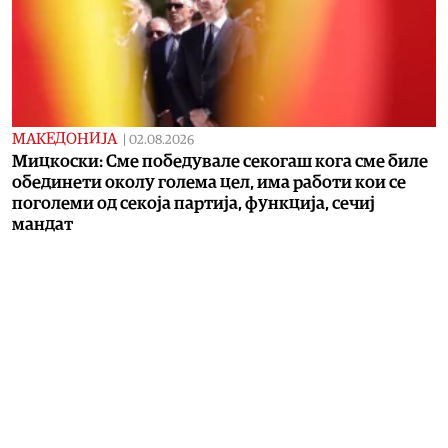
МАКЕДОНИЈА
|
02.08.2026
Мицкоски: Сме победувале секогаш кога сме биле
обединети околу голема цел, има работи кои се
поголеми од секоја партија, функција, сечиј
мандат