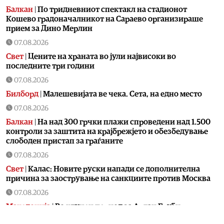
Балкан
|
По тридневниот спектакл на стадионот
Кошево градоначалникот на Сараево организираше
прием за Дино Мерлин
07.08.2026
Свет
|
Цените на храната во јули највисоки во
последните три години
07.08.2026
Билборд
|
Малешевијата ве чека. Сета, на едно место
07.08.2026
Балкан
|
На над 300 грчки плажи спроведени над 1.500
контроли за заштита на крајбрежјето и обезбедување
слободен пристап за граѓаните
07.08.2026
Свет
|
Калас: Новите руски напади се дополнителна
причина за заострување на санкциите против Москва
07.08.2026
Македонија
|
Во клучен период за Артан Груби,
неговиот адвокат одмара