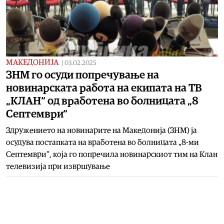
МАКЕДОНИЈА
|
03.02.2025
ЗНМ го осуди попречување на
новинарската работа на екипата на ТВ
„КЛАН“ од вработена во болницата „8
Септември“
Здружението на новинарите на Македонија (ЗНМ) ја
осудува постапката на вработена во болницата „8-ми
Септември“, која го попречила новинарскиот тим на Клан
телевизија при извршување