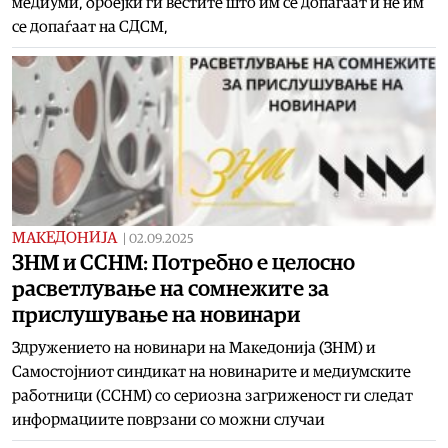
медиуми, броејќи ги вестите што им се допаѓаат и не им
се допаѓаат на СДСМ,
МАКЕДОНИЈА
|
02.09.2025
ЗНМ и ССНМ: Потребно е целосно
расветлување на сомнежите за
прислушување на новинари
Здружението на новинари на Македонија (ЗНМ) и
Самостојниот синдикат на новинарите и медиумските
работници (ССНМ) со сериозна загриженост ги следат
информациите поврзани со можни случаи