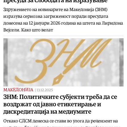
пресуда за слободата на изразување
Здружението на новинарите на Македонија (ЗНМ)
изразува сериозна загриженост поради пресудата
донесена на 12 јануари 2026 година на штета на Лиридона
Вејсели. Како што велат
МАКЕДОНИЈА
|
13.12.2025
ЗНМ: Политичките субјекти треба да се
воздржат од јавно етикетирање и
дискредитација на медиумите
Откако СДСМ денеска се стави во улога да рецензент на