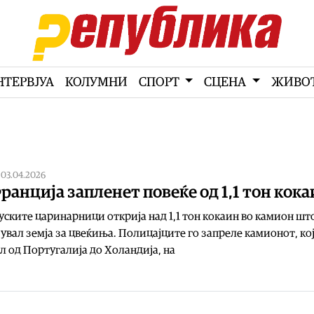
НТЕРВЈУА
КОЛУМНИ
СПОРТ
СЦЕНА
ЖИВО
|
03.04.2026
ранција запленет повеќе од 1,1 тон кок
ските царинарници открија над 1,1 тон кокаин во камион шт
увал земја за цвеќиња. Полицајците го запреле камионот, ко
л од Португалија до Холандија, на