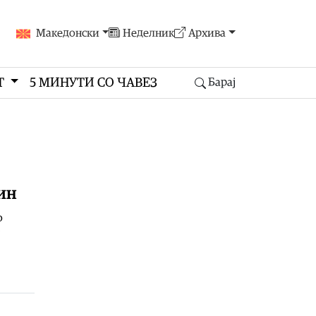
Македонски
Неделник
Архива
Т
5 МИНУТИ СО ЧАВЕЗ
Барај
аин
о
ј