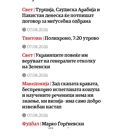
Свет
|
Турција, Саудиска Арабија и
Пакистан денеска ќе потпишат
договор за меѓусебна одбрана
07.08.2026
Твитови
|
Полихроно, 7:20 утрово
07.08.2026
Свет
|
Украинците повеќе им
веруваат на генералите отколку
на Зеленски
07.08.2026
Македонија
|
Зад скапата кравата,
беспрекорно испегланата кошула
и научените реченици нема ни
знаење, ни визија– има само добро
извежбан настап
07.08.2026
Фудбал
|
Марко Ѓорѓиевски
џокерот на Шкендија