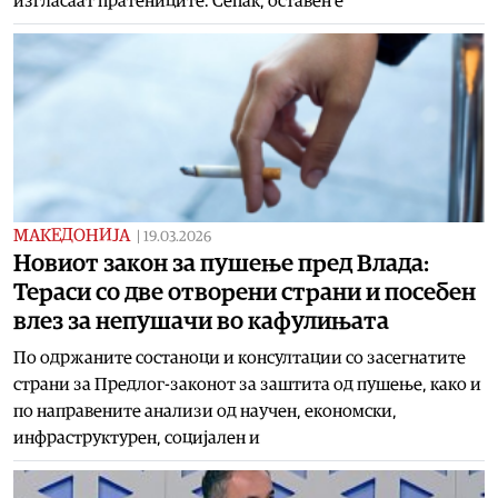
изгласаат пратениците. Сепак, оставен е
МАКЕДОНИЈА
|
19.03.2026
Новиот закон за пушење пред Влада:
Тераси со две отворени страни и посебен
влез за непушачи во кафулињата
По одржаните состаноци и консултации со засегнатите
страни за Предлог-законот за заштита од пушење, како и
по направените анализи од научен, економски,
инфраструктурен, социјален и