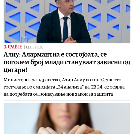
ЗДРАВЈЕ
|
13.01.2026
Алиу: Алармантна е состојбата, се
поголем број млади стануваат зависни од
цигари!
Министерот за здравство, Азир Алиу во синоќешното
гостување во емисијата „24 анализа“ на ТВ 24, се осврна
на потребата од донесување нов закон за заштита