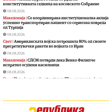
конститутивната седница на косовското Собрание
08.08.2026
Македонија
|
Со координирана институционална акција
успешно транспортиран пациент со сериозна повреда
од Турција
08.08.2026
Свет
|
Американската војска потрошила 80% од своите
пресретнувачки ракети во војната со Иран
08.08.2026
Македонија
|
СДСМ потврди дека Венко Филипче
испратил осудени насилници
08.08.2026
Свет
|
Повеќето земји од групата Г7 трошат повеќе за
отплата на долговите отколку за одбрана
08.08.2026
Македонија
|
Песна за Карпалак
08.08.2026
Македонија
|
Во Прилеп одбележани 25 години од