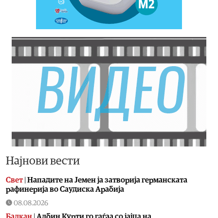
Најнови вести
Свет
|
Нападите на Јемен ја затворија германската
рафинерија во Саудиска Арабија
08.08.2026
Балкан
|
Албин Курти го гаѓаа со јајца на