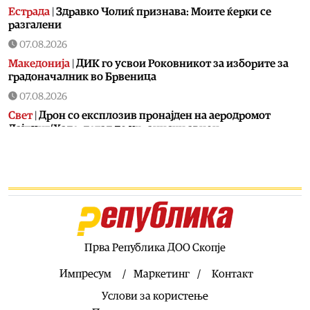
Естрада
|
Здравко Чолиќ признава: Моите ќерки се
разгалени
07.08.2026
Македонија
|
ДИК го усвои Роковникот за изборите за
градоначалник во Брвеница
07.08.2026
Свет
|
Дрон со експлозив пронајден на аеродромот
Лајпциг/Хале, летал до украински авион
07.08.2026
Балкан
|
Косово го прогласи директорот на „Телеком
Србија“ за персона нон грата
07.08.2026
Балкан
|
Ги „заборави“ Македонците и пресудите во
Стразбур: Радев вели дека Бугарија ги почитува
различните етнички заедници
Прва Република ДОО Скопје
07.08.2026
Импресум
Маркетинг
Контакт
Свет
|
Се скараа поради мигрантите: Шпанија ѝ се
Услови за користење
закани на Италија со мерки поради воведените