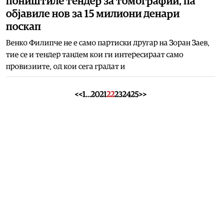
поништиле тендер за томографии, па
објавиле нов за 15 милиони денари
поскап
Венко Филипче не е само партиски другар на Зоран Заев,
тие се и тендер тандем кои ги интересираат само
провизиите, од кои сега градат и
<<
1
…
20
21
22
23
24
25
>>