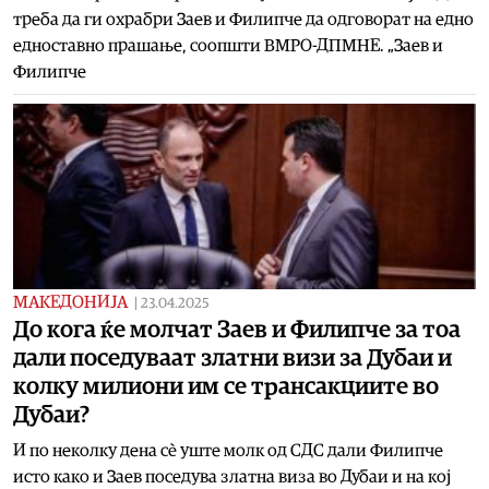
треба да ги охрабри Заев и Филипче да одговорат на едно
едноставно прашање, соопшти ВМРО-ДПМНЕ. „Заев и
Филипче
МАКЕДОНИЈА
|
23.04.2025
До кога ќе молчат Заев и Филипче за тоа
дали поседуваат златни визи за Дубаи и
колку милиони им се трансакциите во
Дубаи?
И по неколку дена сè уште молк од СДС дали Филипче
исто како и Заев поседува златна виза во Дубаи и на кој