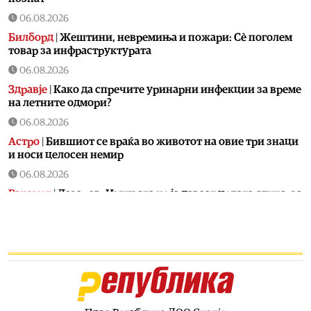
06.08.2026
Билборд
|
Жештини, невремиња и пожари: Сè поголем
товар за инфраструктурата
06.08.2026
Здравје
|
Како да спречите уринарни инфекции за време
на летните одмори?
06.08.2026
Астро
|
Бившиот се враќа во животот на овие три знаци
и носи целосен немир
06.08.2026
Ракомет
|
Лазаров: Имињата не ја даваат целата слика, за
да се направи тим треба да се работи
06.08.2026
Патувања
|
Топ четири најчисти реки во Македонија:
Каде да се капете, рибарите и уживате ова лето
06.08.2026
Скопје
|
Водно ќе добие моторички парк од паднатите
дрвја од невремето во Скопје