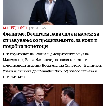
МАКЕДОНИЈА
|
20.04.2025
Филипче: Велигден дава сила и надеж за
справување со предизвиците, за нови и
подобри почетоци
Претседателот на Социјалдемократскиот сојуз на
Македонија, Венко Филипче, по повод големиот
христијански празник Воскресение Христово – Велигден,
упати честитика до припадниците од православната и
католичката