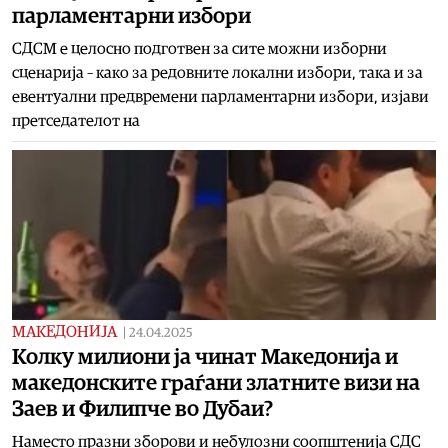
парламентарни избори
СДСМ е целосно подготвен за сите можни изборни
сценарија – како за редовните локални избори, така и за
евентуални предвремени парламентарни избори, изјави
претседателот на
МАКЕДОНИЈА
|
24.04.2025
Колку милиони ја чинат Македонија и
македонските граѓани златните визи на
Заев и Филипче во Дубаи?
Наместо празни зборови и небулозни соопштенија СДС