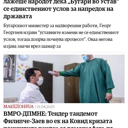
лажеше народот дека „Бугари во Устав“
се единствениот услов за напредок на
државата
Бугарскиот министер за надворешни работи, Георг
Георгиев изјави “уставните измени не се единствениот
услов, тогаш допрва почнува процесот”. Оваа негова
изјава значи врел шамар за
МАКЕДОНИЈА
|
15.04.2025
ВМРО-ДПМНЕ: Тендер тандемот
Филипче-Заев во ек на Ковид кризата