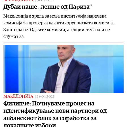
01.05.2025
Дубаи наше „лепше од Париза“
Македонија е зрела за нова институција наречена
комисија за проверка на антикорупциската комисија.
Зошто да не. Од сите комисии, агенции, тела кои не
служат за
МАКЕДОНИЈА
|
29.04.2025
Филипче: Почнуваме процес на
идентификување нови партнери од
албанскиот блок за соработка за
локалните избори