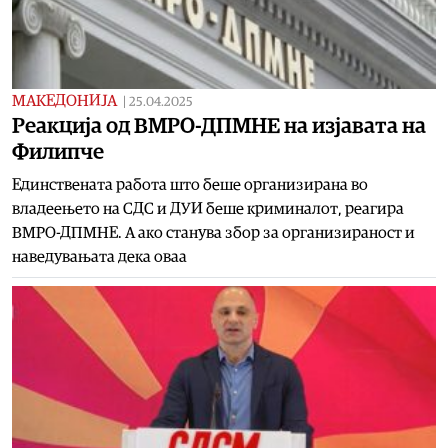
МАКЕДОНИЈА
|
25.04.2025
Реакција од ВМРО-ДПМНЕ на изјавата на
Филипче
Единствената работа што беше организирана во
владеењето на СДС и ДУИ беше криминалот, реагира
ВМРО-ДПМНЕ. А ако станува збор за организираност и
наведувањата дека оваа