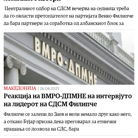
Централниот одбор на СДСМ вечерва на седница треба
да го овласти претседателот на партијата Венко Филипче
да бара партнери за соработка од албанскиот блок за
МАКЕДОНИЈА
|
26.04.2025
Реакција на ВМРО-ДПМНЕ на интервјуто
на лидерот на СДСМ Филипче
Филипче се залепи до Заев и вели немало друг како него,
а откако Бујар призна дека преговарал за етнички
прашања со дозвола на СДС, бара