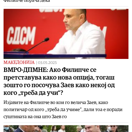
Филипче порача дека
МАКЕДОНИЈА
|
03.05.2025
ВМРО-ДПМНЕ: Ако Филипче се
претставува како нова опција, тогаш
зошто го посочува Заев како некој од
кого „треба да учи“?
Изјавите на Филипче во кои го велича Заев, како
политичар од кого ,,треба да учиме“, дали тоа е поради
суштината на она што Заев го