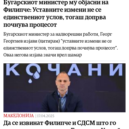
Бугарскиот министер му објасни на
Филипче: Уставните измени не се
единствениот услов, тогаш допрва
почнува процесот
Бугарскиот министер за надворешни работи, Георг
Георгиев изјави (цитирам) "уставните измени не се
единствениот услов, тогаш допрва почнува процесот".
Оваа негова изјава значи врел шамар
МАКЕДОНИЈА
|
17.04.2025
Да се извинат Филипче и СДСМ што го