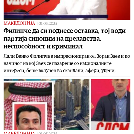
МАКЕДОНИЈА
|
01.05.2025
Филипче да си поднесе оставка, тој води
партија синоним на предавства,
неспособност и криминал
Дали Венко Филипче е импресиониран од Зоран Заев и по
начинот на кој Заев се пазареше со националните
интереси, беше вклучен во скандали, афери, уцени,
МАКЕДОНИЈА
|