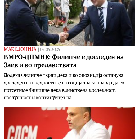
МАКЕДОНИЈА
|
02.05.2025
ВМРО-ДПМНЕ: Филипче е доследен на
Заев и во предавствата
Додека Филипче тврди дека и во опозиција останува
доследен на вредностите на социјалната правда да го
потсетиме Филипче дека единствена доследност,
послушност и континуитет на