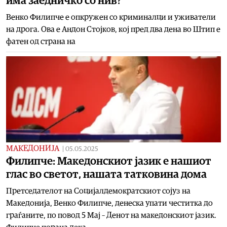
има заедничко со нив?
Венко Филипче е опкружен со криминалци и уживатели
на дрога. Ова е Андон Стојков, кој пред два дена во Штип е
фатен од страна на
МАКЕДОНИЈА
|
05.05.2025
Филипче: Македонскиот јазик е нашиот
глас во светот, нашата татковина дома
Претседателот на Социјалдемократскиот сојуз на
Македонија, Венко Филипче, денеска упати честитка до
граѓаните, по повод 5 Мај – Денот на македонскиот јазик.