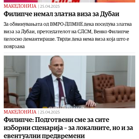
МАКЕДОНИЈА
|
25.04.2025
Филипче немал златна виза за Дубаи
За обвинувањата од ВМРО-ДПМНЕ дека поседува златна
виза за Дубаи, претседателот на СДСМ, Венко Филипче
целосно демантираше. Тврди дека нема виза која што е
поврзана
МАКЕДОНИЈА
|
25.04.2025
Филипче: Подготвени сме за сите
изборни сценарија – за локалните, но и за
евентуални предвремени