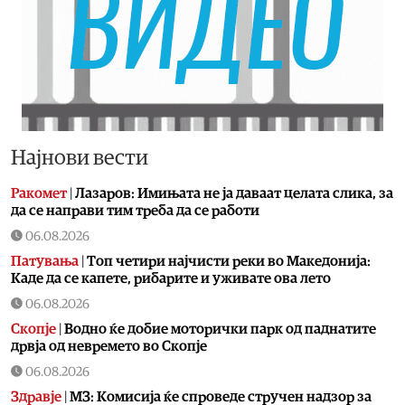
Најнови вести
Ракомет
|
Лазаров: Имињата не ја даваат целата слика, за
да се направи тим треба да се работи
06.08.2026
Патувања
|
Топ четири најчисти реки во Македонија:
Каде да се капете, рибарите и уживате ова лето
06.08.2026
Скопје
|
Водно ќе добие моторички парк од паднатите
дрвја од невремето во Скопје
06.08.2026
Здравје
|
МЗ: Комисија ќе спроведе стручен надзор за