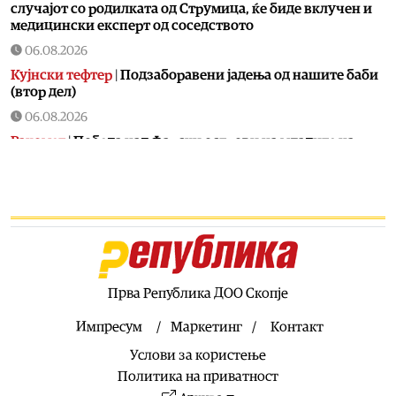
случајот со родилката од Струмица, ќе биде вклучен и
медицински експерт од соседството
06.08.2026
Кујнски тефтер
|
Подзаборавени јадења од нашите баби
(втор дел)
06.08.2026
Ракомет
|
Победа над Фарски острови на младите на
македонски ракометари на ЕП во Србија
06.08.2026
Хроника
|
Тешко повреден 16-годишник на мотор
06.08.2026
Свет
|
Ал Арабија: Иран и Оман ја усогласија рамката за
отворање на Ормуската Теснина
Прва Република ДОО Скопје
06.08.2026
Балкан
|
Грците спречиле во Нови Сад да се постави
Импресум
Маркетинг
Контакт
споменик наречен „Мајка Македонија“
Услови за користење
06.08.2026
Политика на приватност
Хроника
|
Детали за сообраќајката кај Битола, познат