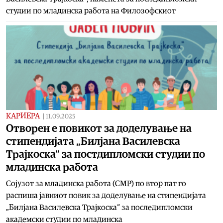
студии по младинска работа на Филозофскиот
КАРИЕРА
|
11.09.2025
Отворен е повикот за доделување на
стипендијата „Билјана Василевска
Трајкоска“ за постдипломски студии по
младинска работа
Сојузот за младинска работа (СМР) по втор пат го
распиша јавниот повик за доделување на стипендијата
„Билјана Василевска Трајкоска“ за последипломски
академски студии по младинска