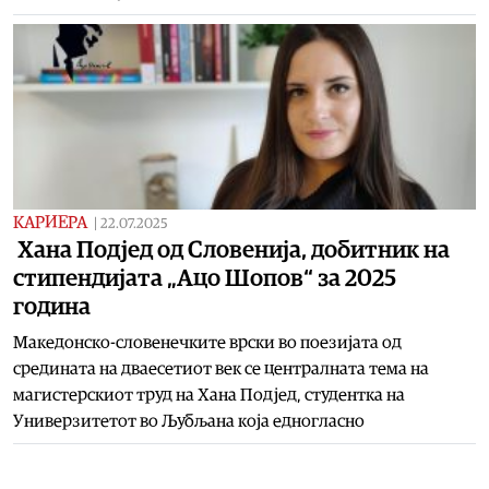
КАРИЕРА
|
22.07.2025
Хана Подјед од Словенија, добитник на
стипендијата „Ацо Шопов“ за 2025
година
Македонско-словенечките врски во поезијата од
средината на дваесетиот век се централната тема на
магистерскиот труд на Хана Подјед, студентка на
Универзитетот во Љубљана која едногласно