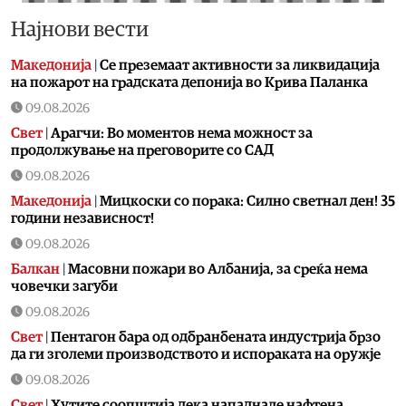
Најнови вести
Македонија
|
Се преземаат активности за ликвидација
на пожарот на градската депонија во Крива Паланка
09.08.2026
Свет
|
Арагчи: Во моментов нема можност за
продолжување на преговорите со САД
09.08.2026
Македонија
|
Мицкоски со порака: Силно светнал ден! 35
години независност!
09.08.2026
Балкан
|
Масовни пожари во Албанија, за среќа нема
човечки загуби
09.08.2026
Свет
|
Пентагон бара од одбранбената индустрија брзо
да ги зголеми производството и испораката на оружје
09.08.2026
Свет
|
Хутите соопштија дека нападнале нафтена