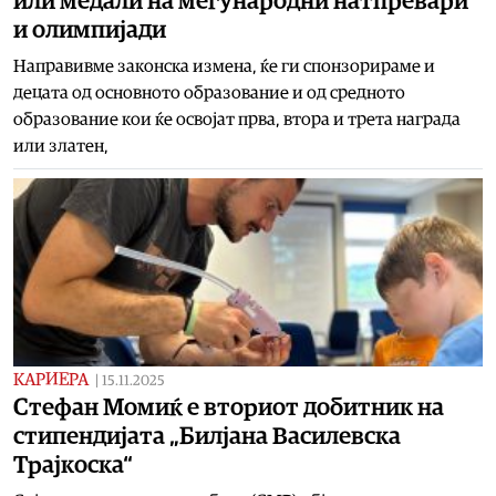
или медали на меѓународни натпревари
и олимпијади
Направивме законска измена, ќе ги спонзорираме и
децата од основното образование и од средното
образование кои ќе освојат прва, втора и трета награда
или златен,
КАРИЕРА
|
15.11.2025
Стефан Момиќ е вториот добитник на
стипендијата „Билјана Василевска
Трајкоска“