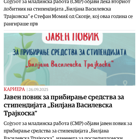
Сојузот за младинска работа (СМР) објави дека вториот
добитник на стипендијата „Билјана Василевска
Трајковска“ е Стефан Момиќ од Скопје, кој оваа година се
рангираше прв
КАРИЕРА
|
26.09.2025
Јавен повик за прибирање средства за
стипендијата „Билјана Василевска
Трајкоска“
Сојузот за младинска работа (СМР) објави јавен повик за
прибирање средства за стипендијата „Билјана
Василевска Трајкоска“, наменета за последипломски