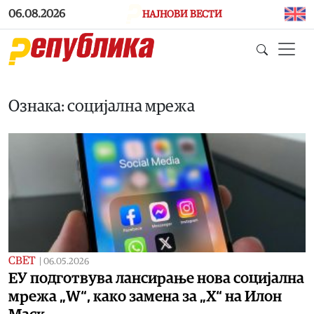
Skip to main content
06.08.2026
НАЈНОВИ ВЕСТИ
Ознака: социјална мрежа
СВЕТ
|
06.05.2026
ЕУ подготвува лансирање нова социјална
мрежа „W“, како замена за „Х“ на Илон