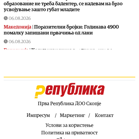
образование не треба бадентер, се надевам на брзо
усвојување зашто губат младите
06.08.2026
Македонија
|
Поразителни бројки: Годинава 4900
помалку запишани првачиња од лани
06.08.2026
Економија
|
Колку навистина вредат парите во
Македонија: Ниските цени ја зголемуваат куповната
моќ, но не и животниот стандард
06.08.2026
Хроника
|
Од вчера се трага по 11-годишно дете од
Долнени
06.08.2026
Македонија
|
На Бујар Османи сега му пречи што на
Прва Република ДОО Скопје
аеродромот во Скопје не пишува на албански јазик
Импресум
Маркетинг
Контакт
06.08.2026
Услови за користење
Сцена
|
35 години независност на Македонија: На 15
август „Меморија“, „Мизар“ и „Синтезис“ со заеднички
Политика на приватност
концерт во Струмица