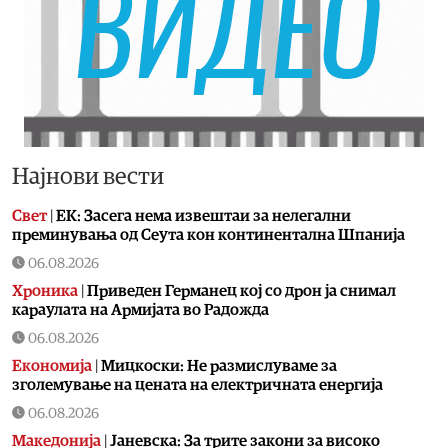
Најнови вести
Свет
|
ЕК: Засега нема извештаи за нелегални
преминувања од Сеута кон континентална Шпанија
06.08.2026
Хроника
|
Приведен Германец кој со дрон ја снимал
караулата на Армијата во Радожда
06.08.2026
Економија
|
Мицкоски: Не размислуваме за
зголемување на цената на електричната енергија
06.08.2026
Македонија
|
Јаневска: За трите закони за високо