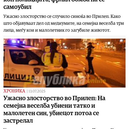
самоубил
Ужасно злосторство се случило синоќа во Прилеп. Како
што објавуваат дел од медиумите, на семејна веселба три
лица, меѓу кои и малолетник го загубиле животот.
ХРОНИКА
|
13.07.2025
Ужасно злосторство во Прилеп: На
семејна веселба убиени татко и
малолетен син, убиецот потоа се
застрелал