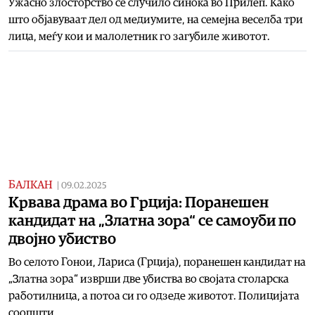
Ужасно злосторство се случило синоќа во Прилеп. Како
што објавуваат дел од медиумите, на семејна веселба три
лица, меѓу кои и малолетник го загубиле животот.
БАЛКАН
|
09.02.2025
Крвава драма во Грција: Поранешен
кандидат на „Златна зора“ се самоуби по
двојно убиство
Во селото Гонои, Лариса (Грција), поранешен кандидат на
„Златна зора“ изврши две убиства во својата столарска
работилница, а потоа си го одзеде животот. Полицијата
соопшти