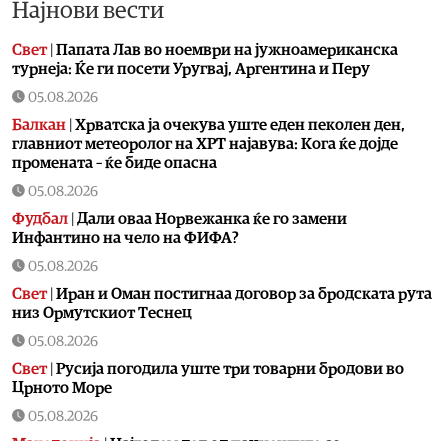
Најнови вести
Свет
|
Папата Лав во ноември на јужноамериканска
турнеја: Ќе ги посети Уругвај, Аргентина и Перу
05.08.2026
Балкан
|
Хрватска ја очекува уште еден пеколен ден,
главниот метеоролог на ХРТ најавува: Кога ќе дојде
промената – ќе биде опасна
05.08.2026
Фудбал
|
Дали оваа Норвежанка ќе го замени
Инфантино на чело на ФИФА?
05.08.2026
Свет
|
Иран и Оман постигнаа договор за бродската рута
низ Ормутскиот Теснец
05.08.2026
Свет
|
Русија погодила уште три товарни бродови во
Црното Море
05.08.2026
Македонија
|
Најголем дел од пациентите сo