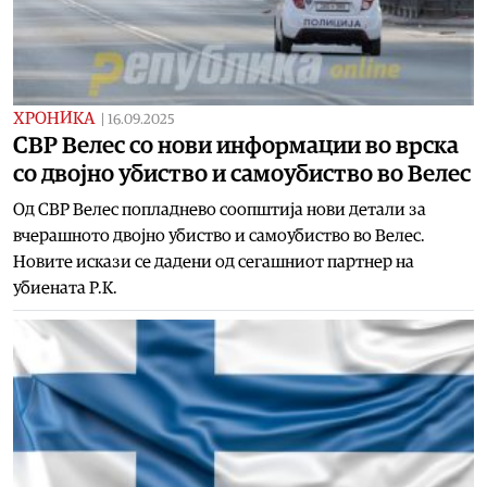
ХРОНИКА
|
16.09.2025
СВР Велес со нови информации во врска
со двојно убиство и самоубиство во Велес
Од СВР Велес попладнево соопштија нови детали за
вчерашното двојно убиство и самоубиство во Велес.
Новите искази се дадени од сегашниот партнер на
убиената Р.К.