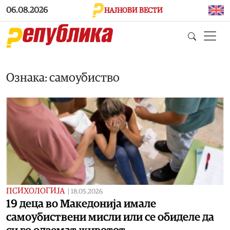
Skip to main content
06.08.2026
НАЈНОВИ ВЕСТИ
Ознака: самоубиство
ПСИХОЛОГИЈА
|
18.05.2026
19 деца во Македонија имале
самоубиствени мисли или се обиделе да