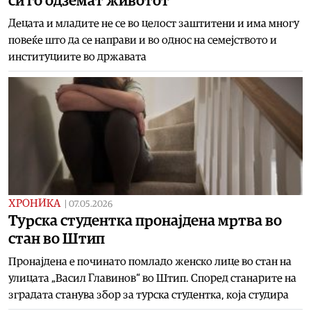
си го одземат животот
Децата и младите не се во целост заштитени и има многу
повеќе што да се направи и во однос на семејството и
институциите во државата
ХРОНИКА
|
07.05.2026
Tурска студентка пронајдена мртва во
стан во Штип
Пронајдена е починато помладо женско лице во стан на
улицата „Васил Главинов“ во Штип. Според станарите на
зградата станува збор за турска студентка, која студира