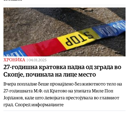
ХРОНИКА
|
04.01.2025
27-годишна кратовка падна од зграда во
Скопје, починала на лице место
Вчера попладне беше пронајдено безживотното тело на
27-годишната М.Ф. од Кратово на улицата Миле Поп
Јорданов, каде што девојката престојувала во главниот
град. Според информациите