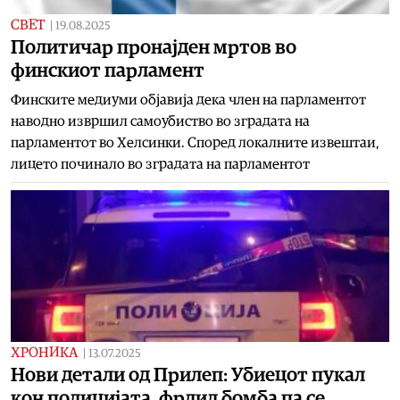
СВЕТ
|
19.08.2025
Политичар пронајден мртов во
финскиот парламент
Финските медиуми објавија дека член на парламентот
наводно извршил самоубиство во зградата на
парламентот во Хелсинки. Според локалните извештаи,
лицето починало во зградата на парламентот
ХРОНИКА
|
13.07.2025
Нови детали од Прилеп: Убиецот пукал
кон полицијата, фрлил бомба па се