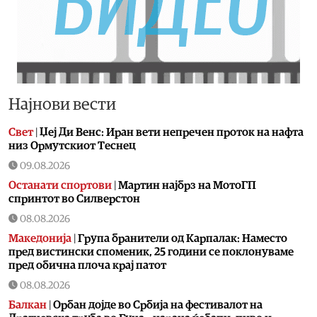
Најнови вести
Свет
|
Џеј Ди Венс: Иран вети непречен проток на нафта
низ Ормутскиот Теснец
09.08.2026
Останати спортови
|
Мартин најбрз на МотоГП
спринтот во Силверстон
08.08.2026
Македонија
|
Група бранители од Карпалак: Наместо
пред вистински споменик, 25 години се поклонуваме
пред обична плоча крај патот
08.08.2026
Балкан
|
Орбан дојде во Србија на фестивалот на