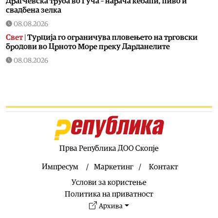
Драгчевска труба во Гуча – нарача ќебапи, пиво и
свадбена зелка
08.08.2026
Свет
|
Турција го ограничува пловењето на трговски
бродови во Црното Море преку Дарданелите
08.08.2026
Балкан
|
Трајно одземање возачка дозвола за
управување возило под дејство на алкохол и големи
парични казни
08.08.2026
Свет
|
Повеќе од 178.000 мигранти во последните
неколку месеци ја напуштија Јужна Африка
08.08.2026
Прва Република ДОО Скопје
Свет
|
Иран: Отворањето на Ормутскиот Теснец зависи
од САД
Импресум
Маркетинг
Контакт
08.08.2026
Услови за користење
Останати спортови
|
Катерина Ацевска светска
Политика на приватност
вицешампионка во џиу-џицу
Архива
08.08.2026